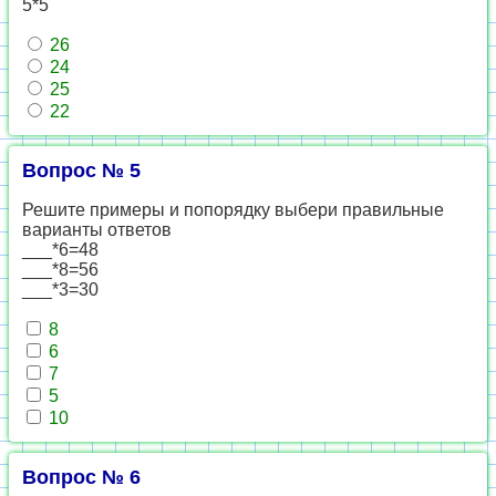
5*5
26
24
25
22
Вопрос № 5
Решите примеры и попорядку выбери правильные
варианты ответов
___*6=48
___*8=56
___*3=30
8
6
7
5
10
Вопрос № 6