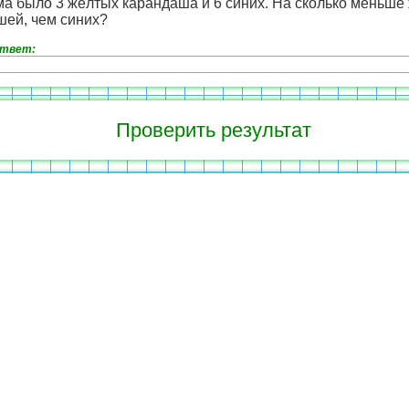
а было 3 жёлтых карандаша и 6 синих. На сколько меньше
шей, чем синих?
ответ: