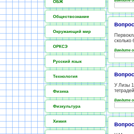
Введите 
ОБЖ
Обществознание
Вопрос
Окружающий мир
Первокла
сколько 
ОРКСЭ
Введите 
Русский язык
Вопрос
Технология
У Лизы 1
тетрадей
Физика
Введите 
Физкультура
Химия
Вопрос