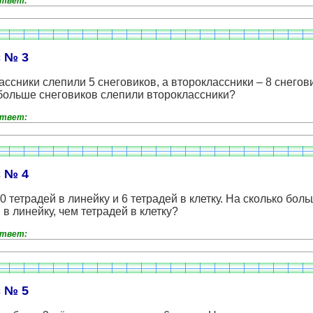
ответ:
 № 3
ссники слепили 5 снеговиков, а второклассники – 8 снегов
больше снеговиков слепили второклассники?
ответ:
 № 4
0 тетрадей в линейку и 6 тетрадей в клетку. На сколько бол
 в линейку, чем тетрадей в клетку?
ответ:
 № 5