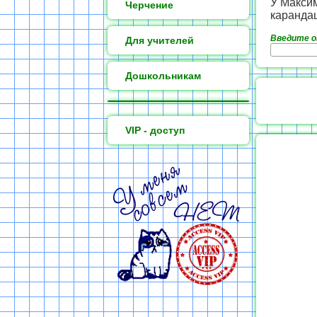
У Максим
Черчение
каранда
Введите 
Для учителей
Дошкольникам
VIP - доступ