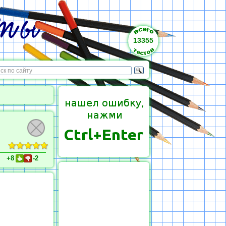
13355
+8
-2