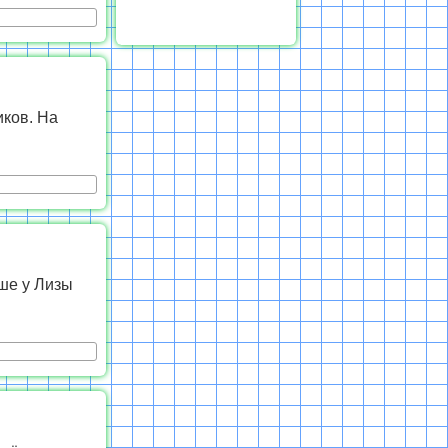
иков. На
ьше у Лизы