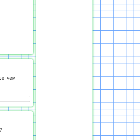
ше, чем
?