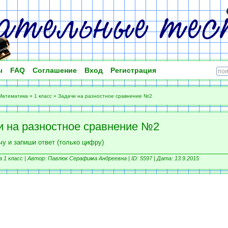
ы
FAQ
Соглашение
Вход
Регистрация
Математика
»
1 класс
»
Задачи на разностное сравнение №2
и на разностное сравнение №2
у и запиши ответ (только цифру)
1 класс |
Автор: Павлюк Серафима Андреевна |
ID: 5597 | Дата: 13.9.2015