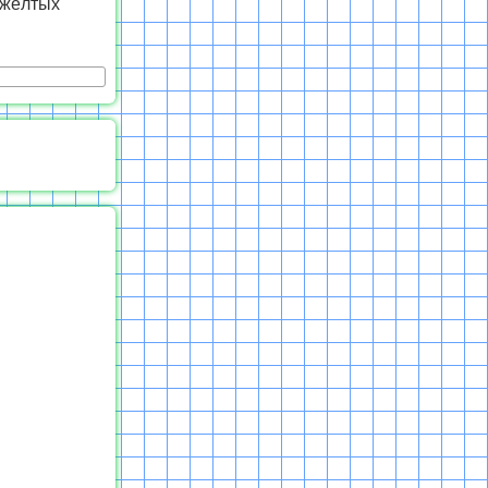
 жёлтых