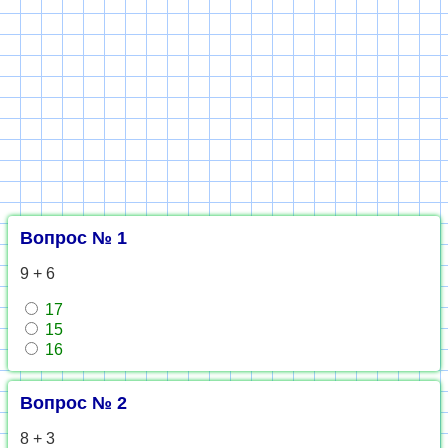
Вопрос № 1
9 + 6
17
15
16
Вопрос № 2
8 + 3