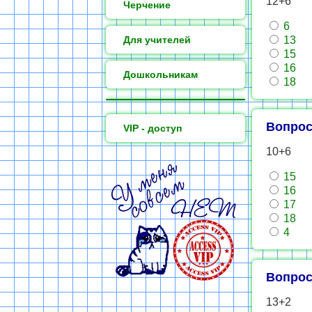
12+6
Черчение
6
Для учителей
13
15
16
Дошкольникам
18
Вопрос
VIP - доступ
10+6
15
16
17
18
4
Вопрос
13+2