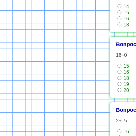
14
15
16
18
Вопрос
16+0
15
16
18
19
20
Вопрос
2+15
16