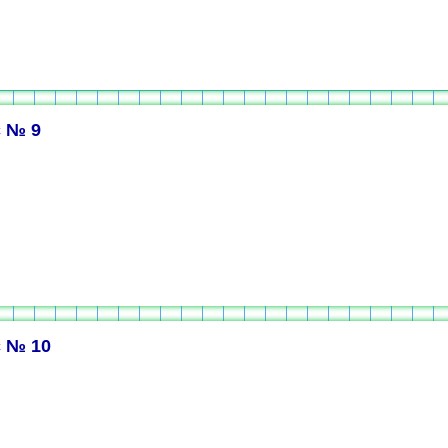
 № 9
 № 10