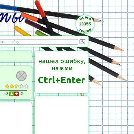
13355
+8
-2