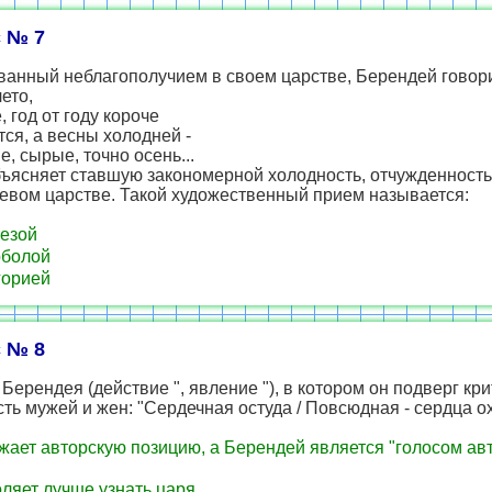
 № 7
ванный неблагополучием в своем царстве, Берендей говори
лето,
, год от году короче
ся, а весны холодней -
, сырые, точно осень...
бъясняет ставшую закономерной холодность, отчужденность
евом царстве. Такой художественный прием называется:
езой
рболой
горией
 № 8
Берендея (действие ", явление "), в котором он подверг кри
ть мужей и жен: "Сердечная остуда / Повсюдная - сердца о
ает авторскую позицию, а Берендей является "голосом авт
ляет лучше узнать царя