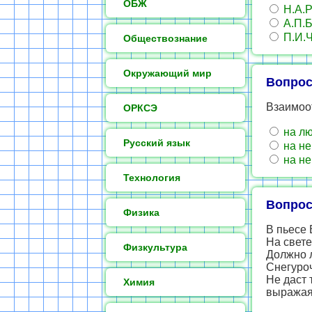
ОБЖ
Н.А.Р
А.П.
П.И.Ч
Обществознание
Окружающий мир
Вопрос
Взаимоо
ОРКСЭ
на лю
Русский язык
на не
на не
Технология
Вопрос
Физика
В пьесе 
На свете
Физкультура
Должно 
Снегуроч
Не даст 
Химия
выражая