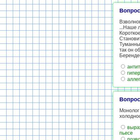
Вопрос
Взволно
...Наше 
Короткое
Становит
Туманные
так он о
Беренде
антит
гипе
алле
Вопрос
Монолог 
холоднос
выраж
пьесе
позво