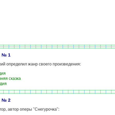
 № 1
кий определил жанр своего произведения:
дия
няя сказка
дия
 № 2
ор, автор оперы "Снегурочка":