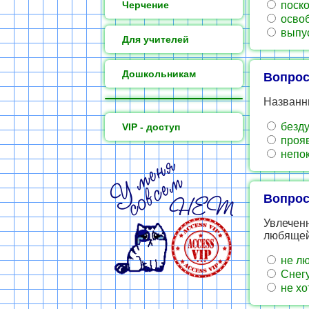
Черчение
поско
освоб
выпус
Для учителей
Дошкольникам
Вопрос
Названн
безду
VIP - доступ
прояв
непок
Вопрос
Увлеченн
любящей 
не лю
Снегу
не хо