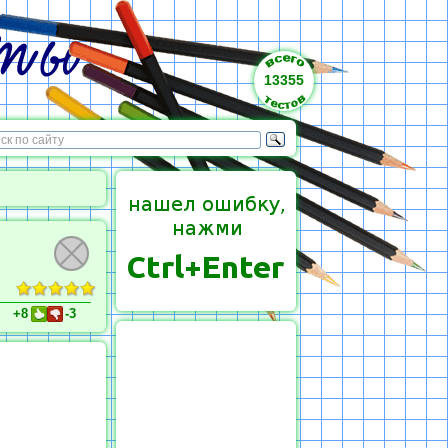
13355
+8
-3