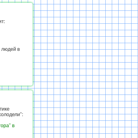
т:
 людей в
тике
холодели":
ора" в