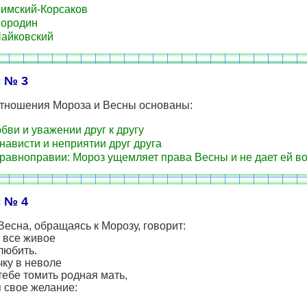
имский-Корсаков
Бородин
айковский
 № 3
тношения Мороза и Весны основаны:
бви и уважении друг к другу
нависти и неприятии друг друга
равноправии: Мороз ущемляет права Весны и не дает ей в
 № 4
Весна, обращаясь к Морозу, говорит:
 все живое
любить.
ку в неволе
тебе томить родная мать,
 свое желание: