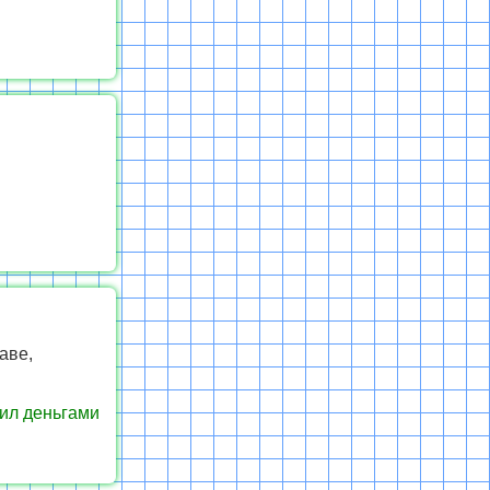
аве,
рил деньгами