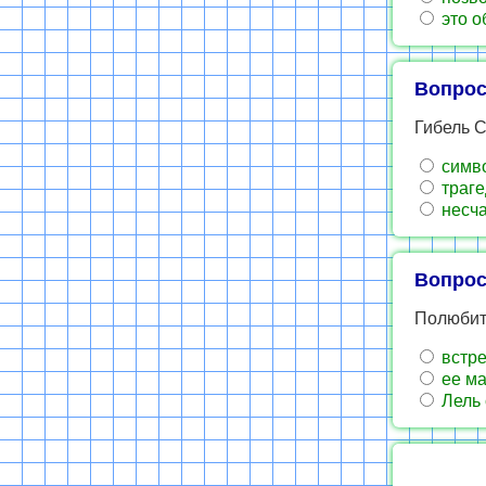
это о
Вопрос
Гибель С
симво
траге
несча
Вопрос
Полюбить
встре
ее ма
Лель 