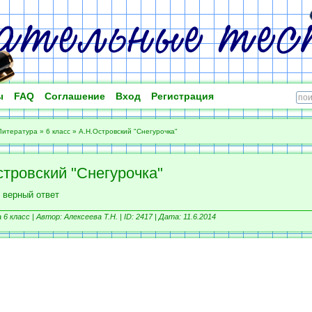
ы
FAQ
Соглашение
Вход
Регистрация
Литература
»
6 класс
»
А.Н.Островский "Снегурочка"
стровский "Снегурочка"
 верный ответ
6 класс |
Автор: Алексеева Т.Н. |
ID: 2417 | Дата: 11.6.2014