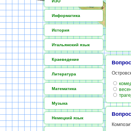
ИЗО
Информатика
История
Итальянский язык
Краеведение
Вопрос
Островс
Литература
коме
Математика
весен
траге
Музыка
Вопрос
Немецкий язык
Композит