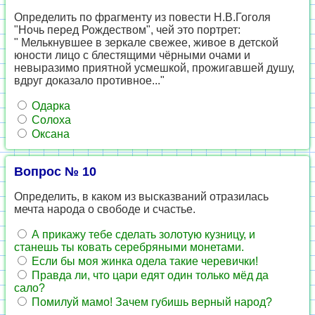
Определить по фрагменту из повести Н.В.Гоголя
"Ночь перед Рождеством", чей это портрет:
" Мелькнувшее в зеркале свежее, живое в детской
юности лицо с блестящими чёрными очами и
невыразимо приятной усмешкой, прожигавшей душу,
вдруг доказало противное..."
Одарка
Солоха
Оксана
Вопрос № 10
Определить, в каком из высказваний отразилась
мечта народа о свободе и счастье.
А прикажу тебе сделать золотую кузницу, и
станешь ты ковать серебряными монетами.
Если бы моя жинка одела такие черевички!
Правда ли, что цари едят один только мёд да
сало?
Помилуй мамо! Зачем губишь верный народ?