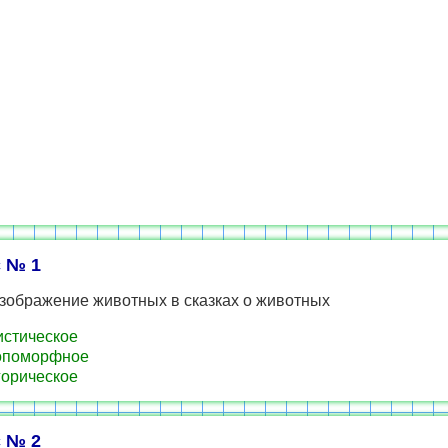
 № 1
зображение животных в сказках о животных
стическое
опоморфное
орическое
 № 2