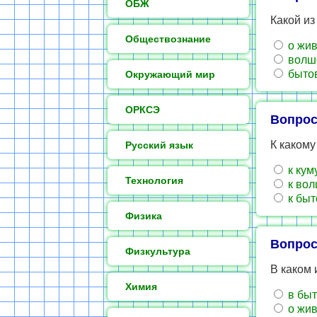
ОБЖ
Какой из
Обществознание
о жи
волш
быто
Окружающий мир
ОРКСЭ
Вопрос
К какому
Русский язык
к кум
Технология
к во
к бы
Физика
Вопрос
Физкультура
В каком 
Химия
в бы
о жи