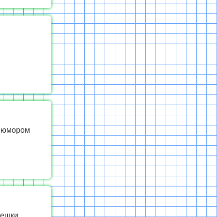
и юмором
мешки