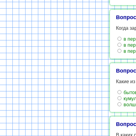
Вопрос
Когда за
в пер
в пер
в пер
Вопрос
Какие из
быто
куму
волш
Вопрос
В каких 