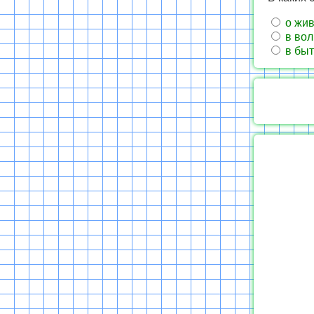
о жи
в во
в бы