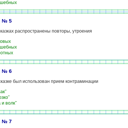
лшебных
 № 5
сказках распространены повторы, утроения
товых
лшебных
вотных
 № 6
сказке был использован прием контраминации
ак"
зко"
 и волк"
 № 7