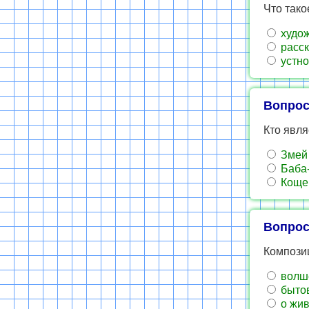
Что тако
худож
расск
устно
Вопрос
Кто явля
Змей
Баба
Коще
Вопрос
Композиц
волш
быто
о жи