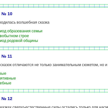
 № 10
родилась волшебная сказка
иод образования семьи
вобытном строе
иод родовой общины
 № 11
 сказок отличаются не только занимательным сюжетом, но 
вые
лятивные
ебные
 № 12
сказках сверхъестественные силы остались только для нас