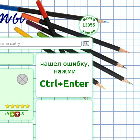
13355
+9
-3