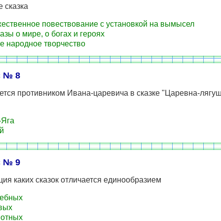
е сказка
ественное повествование с установкой на вымысел
азы о мире, о богах и героях
е народное творчество
 № 8
ется противником Ивана-царевича в сказке "Царевна-лягуш
-Яга
й
 № 9
ия каких сказок отличается единообразием
ебных
вых
вотных