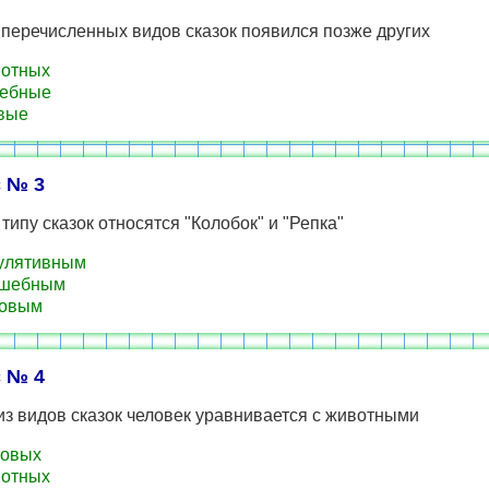
 перечисленных видов сказок появился позже других
вотных
ебные
вые
 № 3
 типу сказок относятся "Колобок" и "Репка"
улятивным
лшебным
товым
 № 4
из видов сказок человек уравнивается с животными
товых
вотных