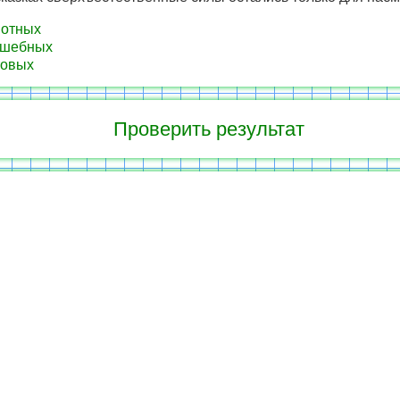
вотных
лшебных
товых