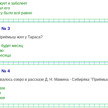
кует и заболеет
л его
у было всё равно
 № 3
Приёмыш жил у Тараса?
 будет месяц
лю
есяца
 № 4
валось озеро в рассказе Д. Н. Мамина - Сибиряка "Приёмы
лое
е
ное