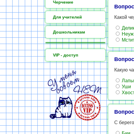
Черчение
Вопрос
Для учителей
Какой че
Делик
Дошкольникам
Неуж
Мстит
VIP - доступ
Вопрос
Какую ча
Лапы
Уши
Хвос
Вопрос
С берего
Бии