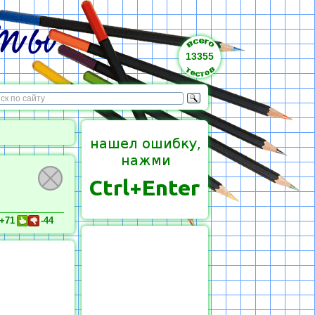
13355
+71
-44