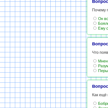
Вопрос
Почему г
Он вс
Боялс
Ему с
Вопрос
Что появ
Мнен
Разу
Перь
Вопрос
Как ещё 
Бобр