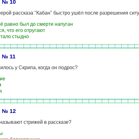
 № 10
ерой рассказа "Кабан" быстро ушёл после разрешения сит
ё равно был до смерти напуган
я, что его отругают
тало стыдно
 № 11
илось у Скрипа, когда он подрос?
ие
м
я
 № 12
называют стрижей в рассказе?
ы