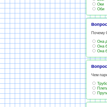
Оки
Оби
Вопрос
Почему 
Она д
Она б
Она б
Вопрос
Чем пар
Труб
Плет
Прут