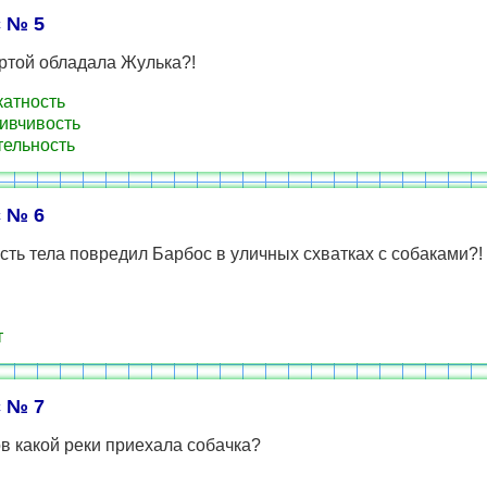
 № 5
ртой обладала Жулька?!
атность
ивчивость
ельность
 № 6
сть тела повредил Барбос в уличных схватках с собаками?!
т
 № 7
в какой реки приехала собачка?