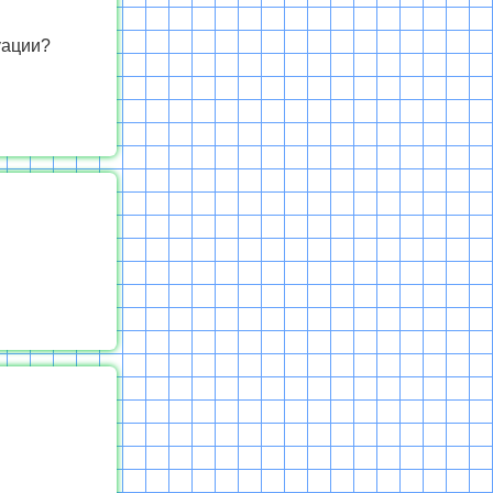
уации?