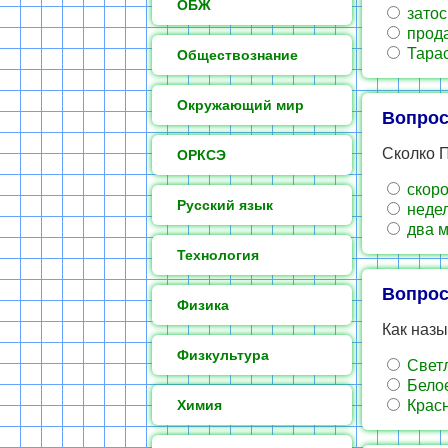
ОБЖ
затос
прода
Тарас
Обществознание
Окружающий мир
Вопрос
Сколко 
ОРКСЭ
скоро
Русский язык
неде
два м
Технология
Вопрос
Физика
Как назы
Физкультура
Свет
Бело
Химия
Крас