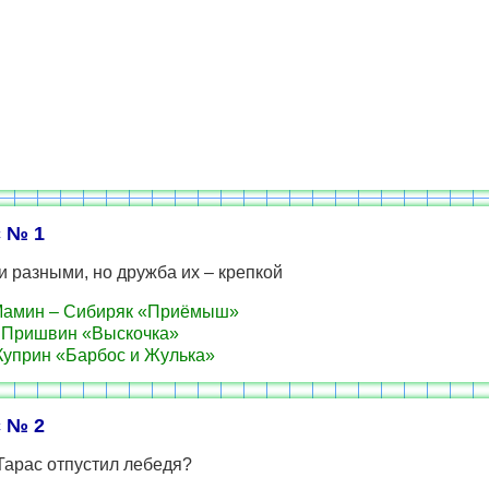
 № 1
 разными, но дружба их – крепкой
Мамин – Сибиряк «Приёмыш»
 Пришвин «Выскочка»
Куприн «Барбос и Жулька»
 № 2
Тарас отпустил лебедя?