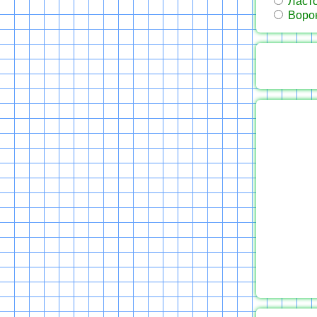
Ласто
Воро