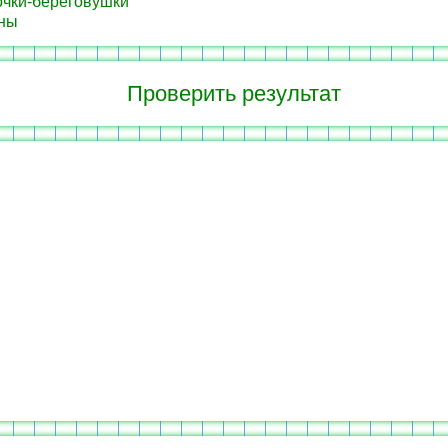
чки-береговушки
ны