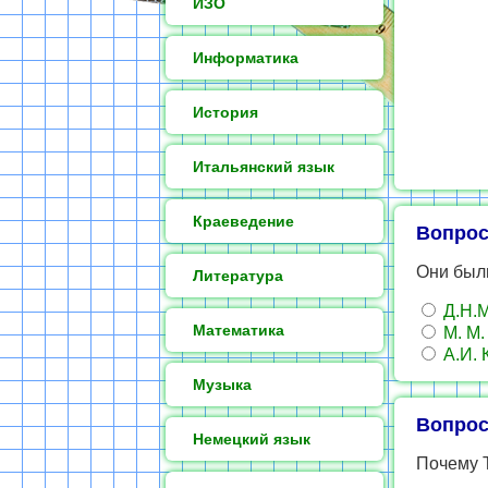
ИЗО
Информатика
История
Итальянский язык
Краеведение
Вопрос
Они были
Литература
Д.Н.
Математика
М. М.
А.И. 
Музыка
Вопрос
Немецкий язык
Почему 