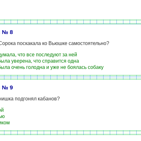
 № 8
Сорока поскакала ко Вьюшке самостоятельно?
умала, что все последуют за ней
ыла уверена, что справится одна
ыла очень голодна и уже не боялась собаку
 № 9
нишка подгонял кабанов?
ой
ью
иком