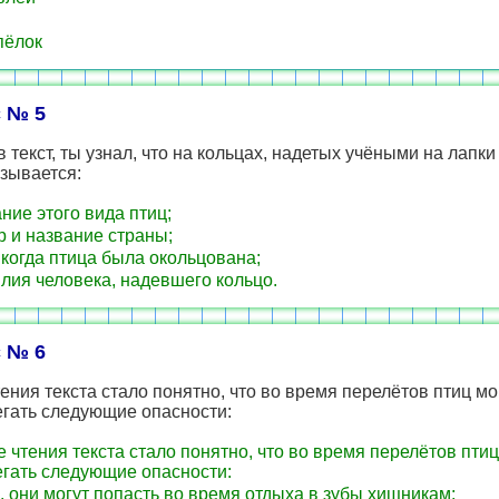
пёлок
 № 5
 текст, ты узнал, что на кольцах, надетых учёными на лапк
азывается:
ние этого вида птиц;
 и название страны;
 когда птица была окольцована;
ия человека, надевшего кольцо.
 № 6
ения текста стало понятно, что во время перелётов птиц мо
егать следующие опасности:
 чтения текста стало понятно, что во время перелётов птиц
егать следующие опасности:
, они могут попасть во время отдыха в зубы хищникам;