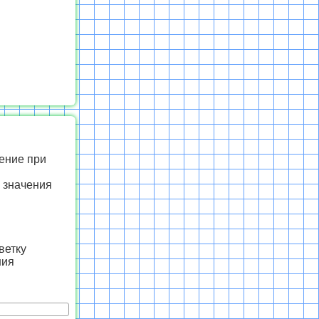
чение при
о значения
ветку
ния