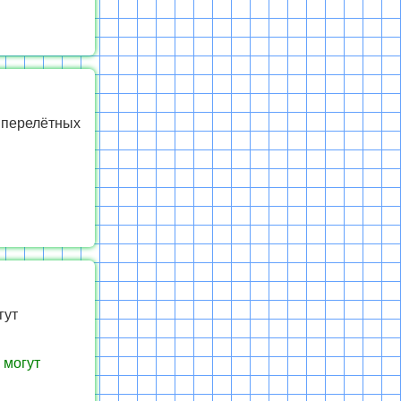
и перелётных
гут
 могут