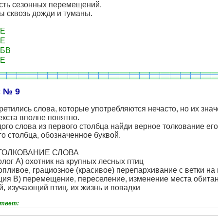
ость сезонных перемещений.
ы сквозь дожди и туманы.
Е
Е
БВ
Е
 № 9
ретились слова, которые употребляются нечасто, но их зна
екста вполне понятно.
ого слова из первого столбца найди верное толкование ег
го столбца, обозначенное буквой.
ТОЛКОВАНИЕ СЛОВА
олог А) охотник на крупных лесных птиц
опливое, грациозное (красивое) перепархивание с ветки на 
ция В) перемещение, переселение, изменение места обита
й, изучающий птиц, их жизнь и повадки
ответ: