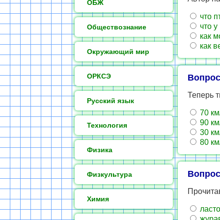
ОБЖ
что п
что у
Обществознание
как м
как в
Окружающий мир
ОРКСЭ
Вопрос
Теперь т
Русский язык
70 км
90 км
Технология
30 км
80 км
Физика
Вопрос
Физкультура
Прочитав
Химия
ласто
жура