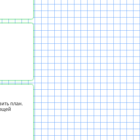
вить план.
ующей