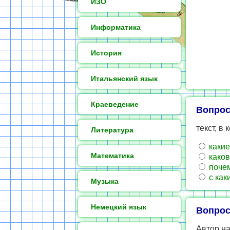
ИЗО
Информатика
История
Итальянский язык
Краеведение
Вопрос
текст, в
Литература
какие
Математика
каков
почем
с как
Музыка
Немецкий язык
Вопрос
Автор на