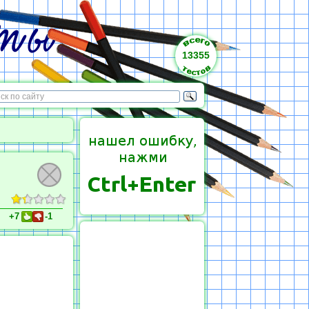
13355
+7
-1