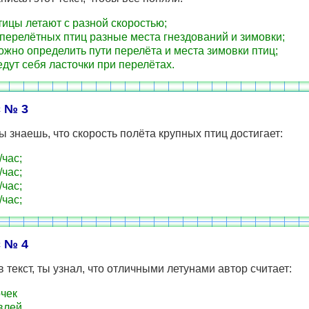
тицы летают с разной скоростью;
 перелётных птиц разные места гнездований и зимовки;
ожно определить пути перелёта и места зимовки птиц;
едут себя ласточки при перелётах.
 № 3
ы знаешь, что скорость полёта крупных птиц достигает:
/час;
/час;
/час;
/час;
 № 4
 текст, ты узнал, что отличными летунами автор считает:
чек
влей