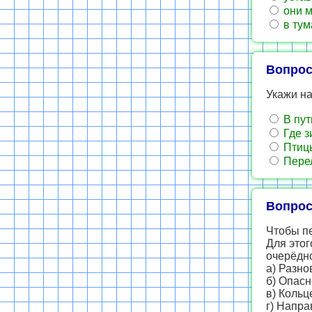
они м
в тум
Вопрос
Укажи на
В пут
Где з
Птиц
Пере
Вопрос
Чтобы пе
Для этог
очерёдно
а) Разно
б) Опасн
в) Кольц
г) Напра