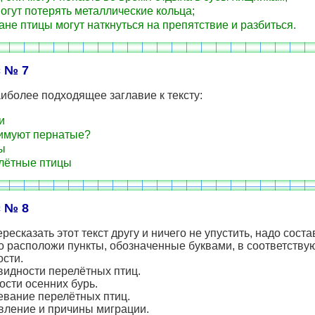
огут потерять металлические кольца;
ане птицы могут наткнуться на препятствие и разбиться.
 № 7
иболее подходящее заглавие к тексту:
и
имуют пернатые?
ы
лётные птицы
 № 8
ресказать этот текст другу и ничего не упустить, надо соста
о расположи пункты, обозначенные буквами, в соответств
сти.
видности перелётных птиц.
ости осенних бурь.
евание перелётных птиц.
вление и причины миграции.