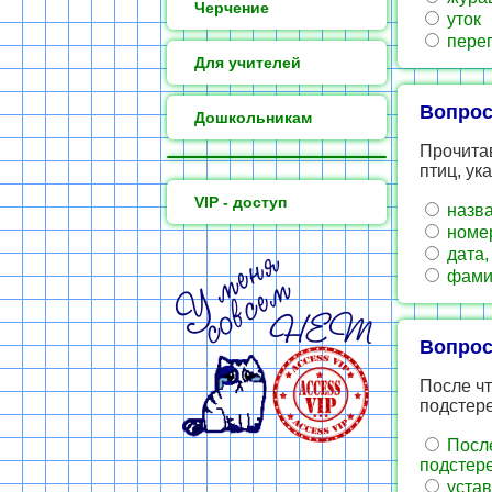
Черчение
уток
пере
Для учителей
Вопрос
Дошкольникам
Прочитав
птиц, ук
VIP - доступ
назва
номер
дата,
фамил
Вопрос
После чт
подстер
После
подстер
устав