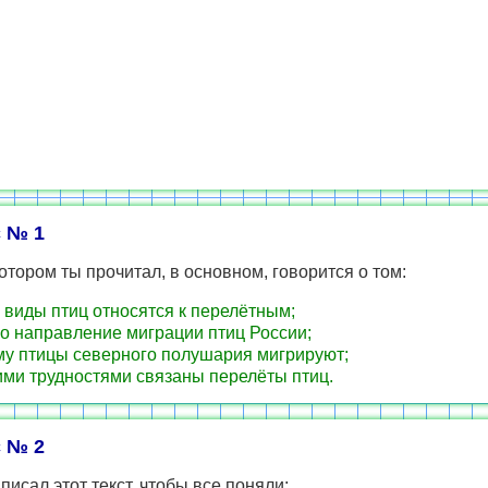
 № 1
 котором ты прочитал, в основном, говорится о том:
 виды птиц относятся к перелётным;
о направление миграции птиц России;
у птицы северного полушария мигрируют;
ими трудностями связаны перелёты птиц.
 № 2
писал этот текст, чтобы все поняли: