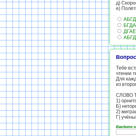
д) Скор
е) Полёт
АБГД
БГДА
ДГАЕ
АБГД
Вопрос
Тебе вст
чтении т
Для кажд
из второ
СЛОВО 
1) орнит
Б) нетор
2) мигра
Г) учёны
Введите 