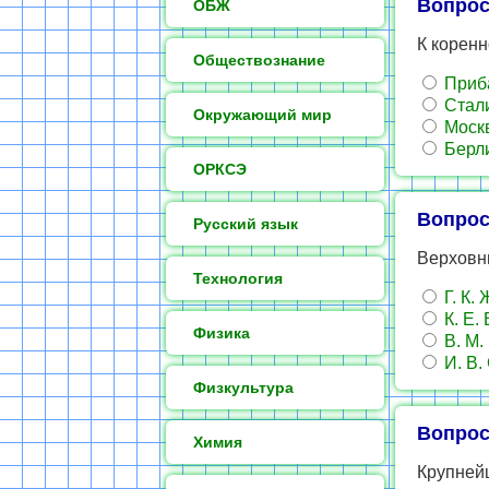
Вопрос
ОБЖ
К коренн
Обществознание
Приб
Стал
Окружающий мир
Моск
Берл
ОРКСЭ
Вопрос
Русский язык
Верховн
Технология
Г. К.
К. Е.
Физика
В. М.
И. В.
Физкультура
Вопрос
Химия
Крупней