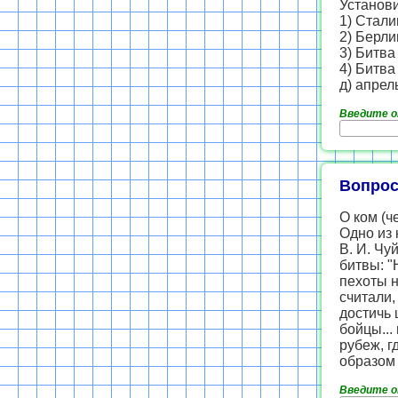
Установи
1) Стали
2) Берли
3) Битва
4) Битва 
д) апрел
Введите 
Вопрос
О ком (ч
Одно из
В. И. Чу
битвы: "
пехоты н
считали,
достичь 
бойцы...
рубеж, г
образом 
Введите 