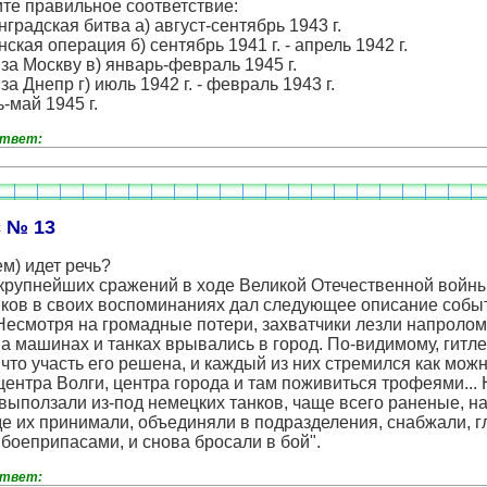
те правильное соответствие:
нградская битва а) август-сентябрь 1943 г.
нская операция б) сентябрь 1941 г. - апрель 1942 г.
 за Москву в) январь-февраль 1945 г.
за Днепр г) июль 1942 г. - февраль 1943 г.
ь-май 1945 г.
ответ:
 № 13
ем) идет речь?
 крупнейших сражений в ходе Великой Отечественной войн
йков в своих воспоминаниях дал следующее описание собы
Несмотря на громадные потери, захватчики лезли напроло
а машинах и танках врывались в город. По-видимому, гитл
 что участь его решена, и каждый из них стремился как мож
центра Волги, центра города и там поживиться трофеями...
 выползали из-под немецких танков, чаще всего раненые, 
де их принимали, объединяли в подразделения, снабжали, 
боеприпасами, и снова бросали в бой".
ответ: