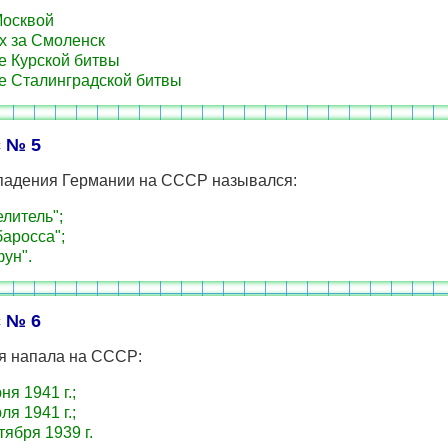
осквой
х за Смоленск
е Курской битвы
е Сталинградской битвы
 № 5
падения Германии на СССР назывался:
литель";
аросса";
ун".
 № 6
я напала на СССР:
ня 1941 г.;
ля 1941 г.;
тября 1939 г.