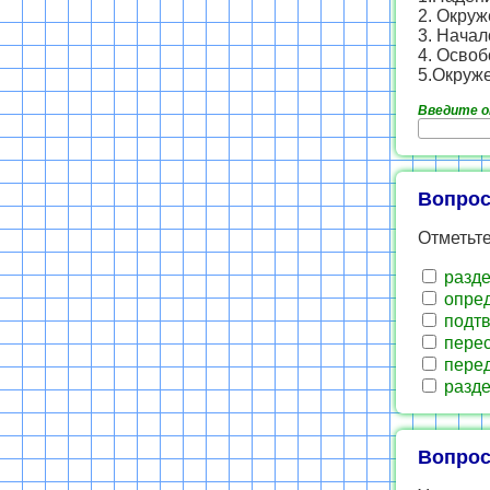
2. Окруж
3. Начал
4. Осво
5.Окруж
Введите 
Вопрос
Отметьт
разде
опред
подтв
перес
перед
разде
Вопрос