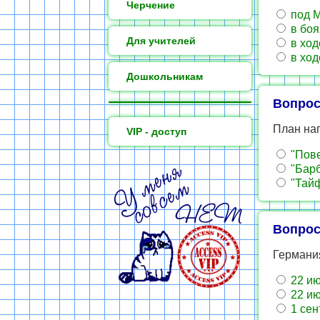
Черчение
под М
в боя
Для учителей
в ход
в ход
Дошкольникам
Вопрос
План на
VIP - доступ
"Пове
"Барб
"Тайф
Вопрос
Германи
22 ию
22 ию
1 сен