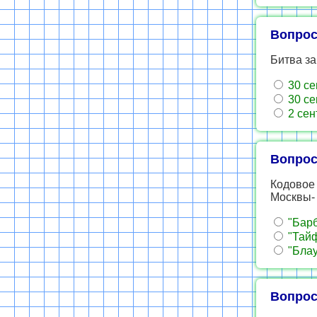
Вопрос
Битва за
30 сен
30 сен
2 сен
Вопрос
Кодовое
Москвы- .
"Барб
"Тайф
"Блау
Вопрос