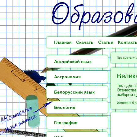
Главная
Скачать
Статьи
Контакт
Предметы
»
Английский язык
Велик
Астрономия
Тест для з
Отечествен
Белорусский язык
выбором о
История 9 к
Биология
География