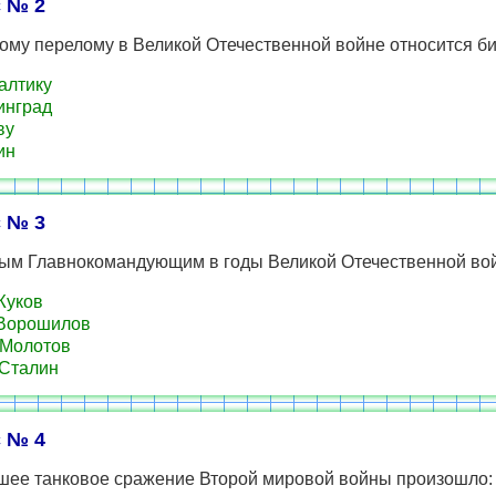
 № 2
ому перелому в Великой Отечественной войне относится би
алтику
инград
ву
ин
 № 3
ым Главнокомандующим в годы Великой Отечественной во
 Жуков
 Ворошилов
 Молотов
 Сталин
 № 4
шее танковое сражение Второй мировой войны произошло: