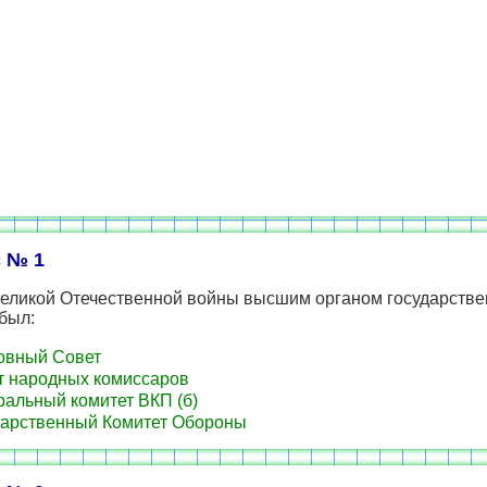
 № 1
Великой Отечественной войны высшим органом государстве
был:
овный Совет
 народных комиссаров
альный комитет ВКП (б)
арственный Комитет Обороны