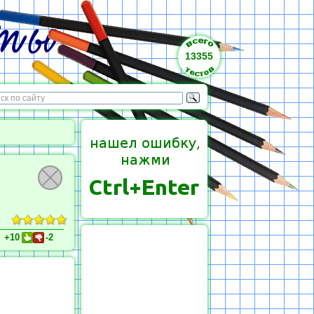
13355
+10
-2