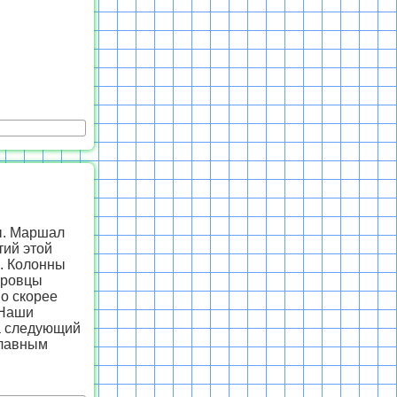
ы. Маршал
тий этой
м. Колонны
еровцы
но скорее
 Наши
на следующий
главным