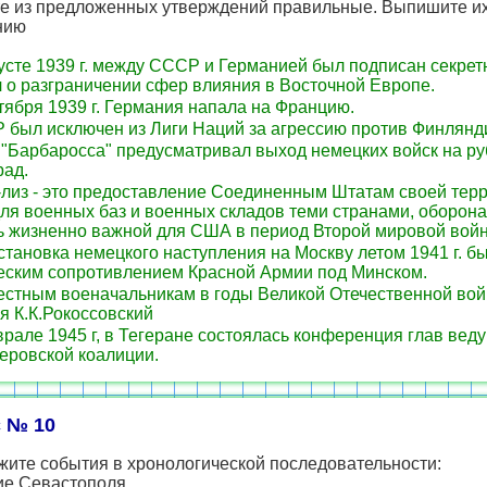
е из предложенных утверждений правильные. Выпишите их
нию
усте 1939 г. между СССР и Германией был подписан секре
 о разграничении сфер влияния в Восточной Европе.
тября 1939 г. Германия напала на Францию.
был исключен из Лиги Наций за агрессию против Финлянд
"Барбаросса" предусматривал выход немецких войск на ру
рад.
лиз - это предоставление Соединенным Штатам своей терр
ля военных баз и военных складов теми странами, оборона
ь жизненно важной для США в период Второй мировой вой
тановка немецкого наступления на Москву летом 1941 г. б
ческим сопротивлением Красной Армии под Минском.
естным военачальникам в годы Великой Отечественной во
я К.К.Рокоссовский
рале 1945 г, в Тегеране состоялась конференция глав вед
еровской коалиции.
 № 10
жите события в хронологической последовательности:
ие Севастополя