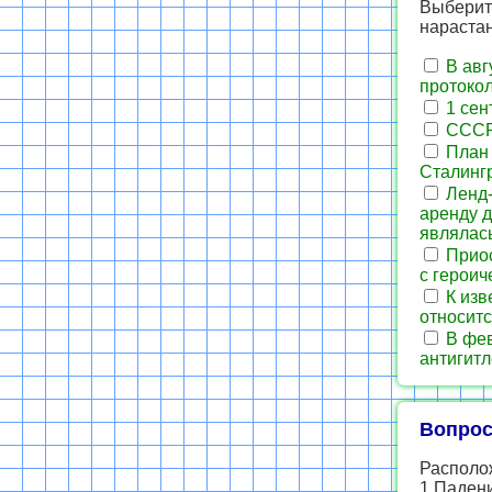
Выберит
нараста
В авг
протокол
1 сен
СССР 
План 
Сталинг
Ленд-
аренду д
являлас
Приос
с герои
К изв
относитс
В фев
антигитл
Вопрос
Располо
1.Паден