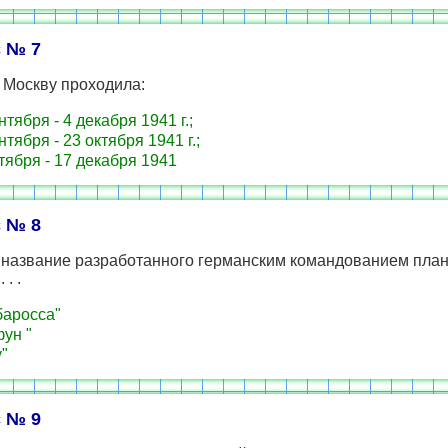
 № 7
 Москву проходила:
тября - 4 декабря 1941 г.;
тября - 23 октября 1941 г.;
тября - 17 декабря 1941
 № 8
 название разработанного германским командованием план
 . .
аросса"
ун "
"
 № 9