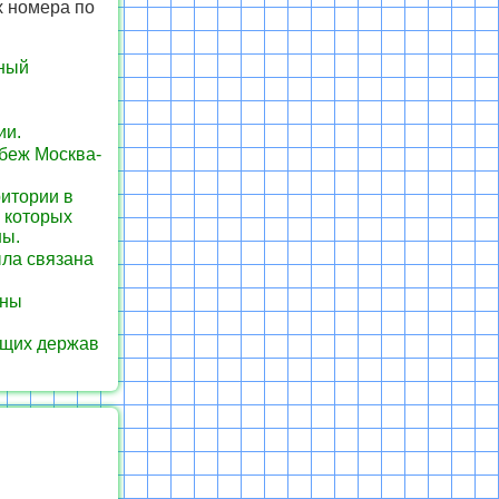
 номера по
тный
ии.
беж Москва-
итории в
 которых
ны.
ыла связана
йны
ущих держав