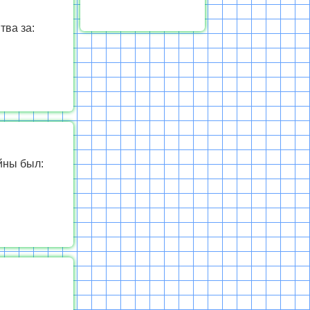
тва за:
йны был: