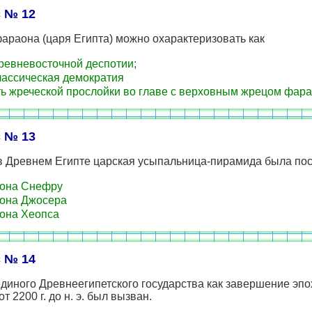
 № 12
араона (царя Египта) можно охарактеризовать как
ревневосточной деспотии;
лассическая демократия
ь жреческой прослойки во главе с верховным жрецом фар
 № 13
в Древнем Египте царская усыпальница-пирамида была пос
она Снефру
она Джосера
она Хеопса
 № 14
диного Древнеегипетского государства как завершение эп
т 2200 г. до н. э. был вызван.