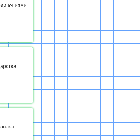
ъединениями
дарства
товлен