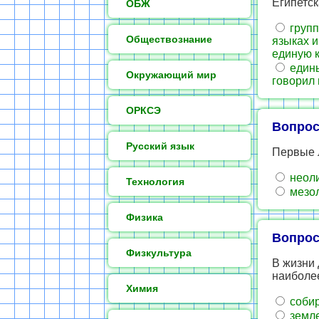
Египетск
ОБЖ
групп
Обществознание
языках 
единую к
едины
Окружающий мир
говорил
ОРКСЭ
Вопрос
Русский язык
Первые л
неол
Технология
мезо
Физика
Вопрос
Физкультура
В жизни
наиболе
Химия
собир
земл