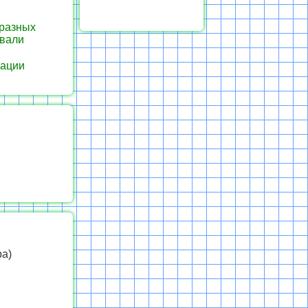
 разных
овали
зации
ра)