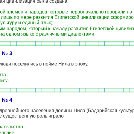
ая цивилизация была создана.
ой племен и народов, которые первоначально говорили на
и лишь по мере развития Египетской цивилизации сформир
ультуру и единый язык;;
м народом, который к началу развития Египетской цивили
 на одном языке с различными диалектами
 № 3
юди поселились в пойме Нила в эпоху.
ита
лита
 № 4
 древнейшего населения долины Нила (Бадарийская культу
е существенную роль играло
ательство
еделие