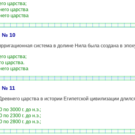
го царства;
его царства
его царства
 № 10
рригационная система в долине Нила была создана в эпоху
го царства;
о царства.
его царства
 № 11
ревнего царства в истории Египетской цивилизации длился
 по 3000 г. до н.э.;
 по 2300 г. до н.э.;
 по 2800 г. до н.э.;