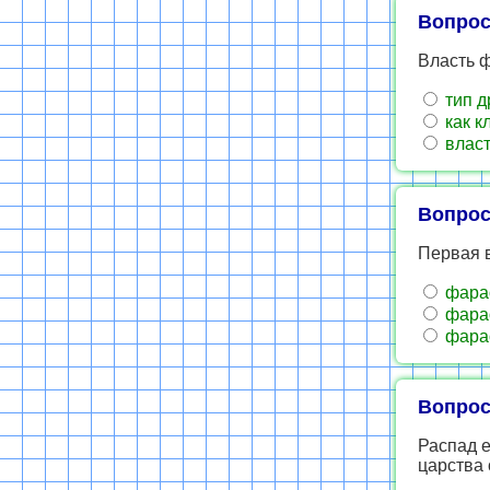
Вопрос
Власть ф
тип д
как к
власт
Вопрос
Первая 
фара
фара
фара
Вопрос
Распад е
царства о