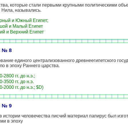
ства, которые стали первыми крупными политическими об
 Нила, назывались.
ный и Южный Египет;
ой и Малый Египет
й и Верхний Египет
 № 8
вание единого централизованного древнеегипетского госу
о в эпоху Раннего царства.
-2800 гг. до н.э.;
-3500 гг. до н.э.
-2000 гг. до н.э.; $D)
 № 9
 истории человечества писчий материал папирус был изго
ми в эпоху