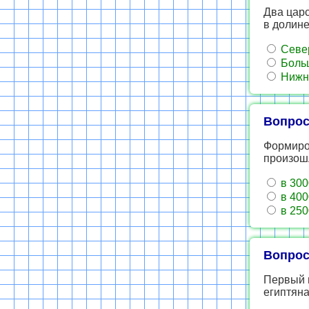
Два цар
в долине
Север
Больш
Нижни
Вопрос
Формиро
произошл
в 3000
в 4000
в 2500
Вопрос
Первый в
египтяна