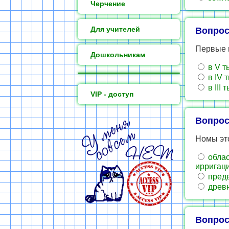
Черчение
Для учителей
Вопрос
Первые 
Дошкольникам
в V ты
в IV т
в III т
VIP - доступ
Вопрос
Номы эт
облас
ирригаци
предв
древн
Вопрос