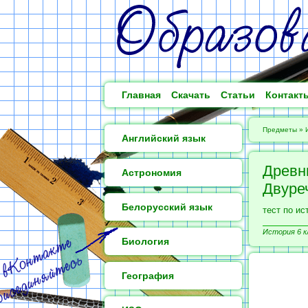
Главная
Скачать
Статьи
Контакт
Предметы
»
Английский язык
Древн
Астрономия
Двуре
Белорусский язык
тест по ис
История 6 к
Биология
География