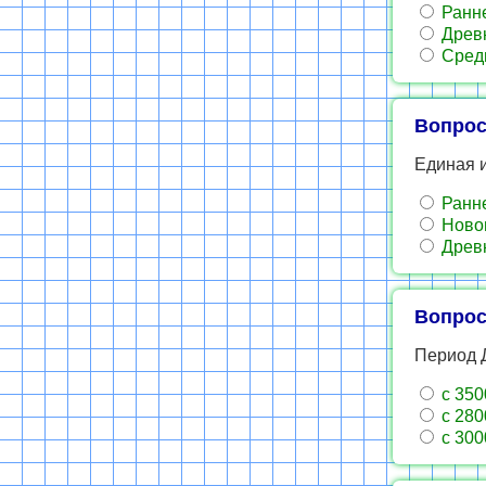
Ранне
Древн
Средн
Вопрос
Единая и
Ранне
Новог
Древн
Вопрос
Период Д
с 3500
с 2800
с 3000