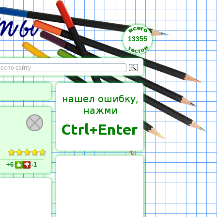
13355
+6
-1