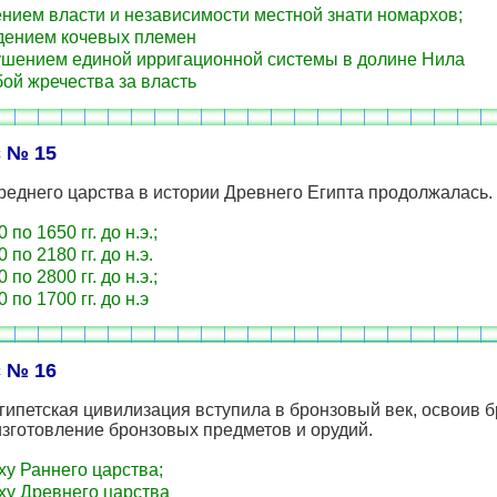
нием власти и независимости местной знати номархов;
ением кочевых племен
шением единой ирригационной системы в долине Нила
ой жречества за власть
 № 15
еднего царства в истории Древнего Египта продолжалась.
 по 1650 гг. до н.э.;
 по 2180 гг. до н.э.
 по 2800 гг. до н.э.;
 по 1700 гг. до н.э
 № 16
ипетская цивилизация вступила в бронзовый век, освоив 
изготовление бронзовых предметов и орудий.
ху Раннего царства;
ху Древнего царства