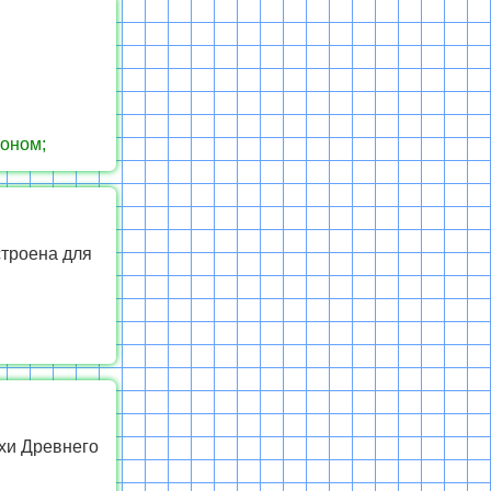
аоном;
троена для
охи Древнего