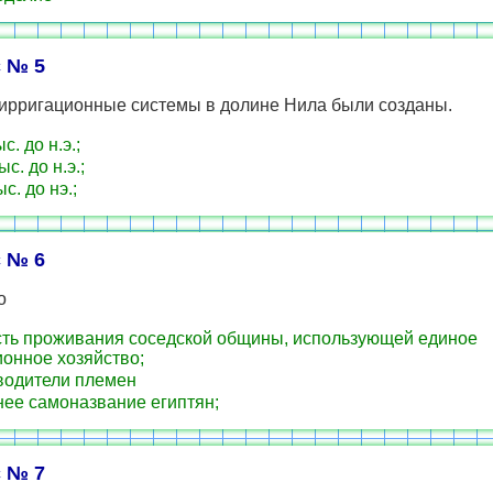
 № 5
ирригационные системы в долине Нила были созданы.
с. до н.э.;
ыс. до н.э.;
ыс. до нэ.;
 № 6
о
ть проживания соседской общины, использующей единое
онное хозяйство;
одители племен
ее самоназвание египтян;
 № 7