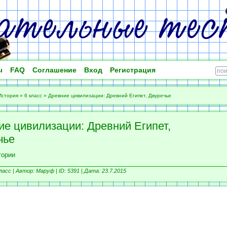
ы
FAQ
Соглашение
Вход
Регистрация
История
»
6 класс
»
Древние цивилизации: Древний Египет, Двуречье
ие цивилизации: Древний Египет,
чье
тории
ласс |
Автор: Маруф |
ID: 5391 | Дата: 23.7.2015