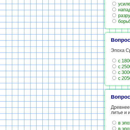
усиле
напад
разру
борьб
Вопрос
Эпоха Ср
с 1800
с 2500
с 3000
с 2050
Вопрос
Древнеег
литье и 
в эпо
в эпо