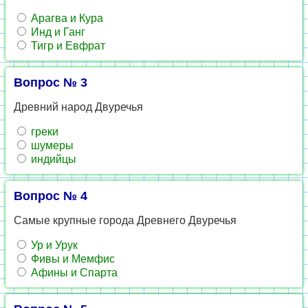
Арагва и Кура
Инд и Ганг
Тигр и Евфрат
Вопрос № 3
Древний народ Двуречья
греки
шумеры
индийцы
Вопрос № 4
Самые крупные города Древнего Двуречья
Ур и Урук
Фивы и Мемфис
Афины и Спарта