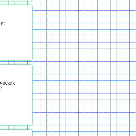
в:
ческих
: