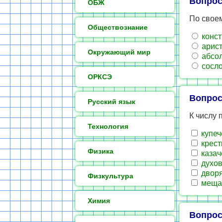
Вопрос
ОБЖ
По своем
Обществознание
конст
арист
Окружающий мир
абсол
сосло
ОРКСЭ
Вопрос
Русский язык
К числу
Технология
купеч
крест
Физика
казач
духов
дворя
Физкультура
меща
Химия
Вопрос