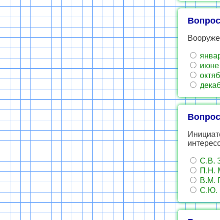
Вопрос
Вооруже
январ
июне 
октябр
декаб
Вопрос
Инициат
интерес
С.В. 
П.Н. 
В.М. 
С.Ю. 