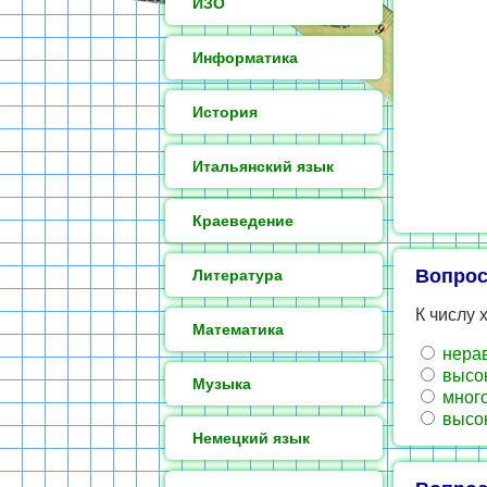
ИЗО
Информатика
История
Итальянский язык
Краеведение
Вопрос
Литература
К числу 
Математика
нерав
высок
Музыка
много
высок
Немецкий язык