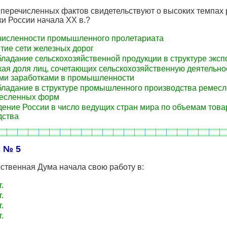
 перечисленных фактов свидетельствуют о высоких темпах 
и России начала XX в.?
численности промышленного пролетариата
тие сети железных дорог
ладание сельскохозяйственной продукции в структуре эксп
ая доля лиц, сочетающих сельскохозяйственную деятельно
ми заработками в промышленности
ладание в структуре промышленного производства ремесл
есленных форм
ение России в число ведущих стран мира по объемам това
дства
 № 5
рственная Дума начала свою работу в:
.
.
.
.