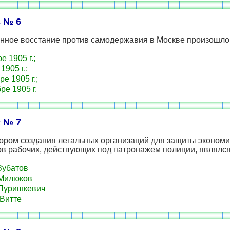
 № 6
нное восстание против самодержавия в Москве произошло 
е 1905 г.;
1905 г.;
е 1905 г.;
ре 1905 г.
 № 7
ором создания легальных организаций для защиты экономи
ов рабочих, действующих под патронажем полиции, являлся
Зубатов
Милюков
Пуришкевич
Витте