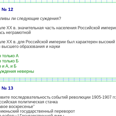
 № 12
ливы ли следующие суждения?
але XX в. значительная часть населения Российской импери
ась неграмотной
але XX в. для Российской империи был характерен высокий
я высшего образования и науки
 только А
 только Б
 и А, и Б
уждения неверны
 № 13
вите последовательность событий революции 1905-1907 гг
ссийская политическая стачка
авое воскресенье"
ьеиюньский государственный переворот
о работы I Государственной думы