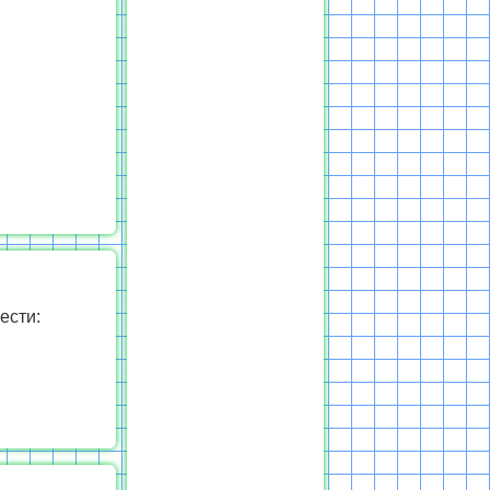
ести: