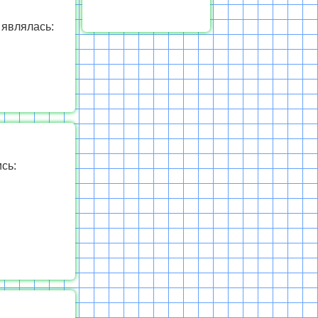
 являлась:
сь: