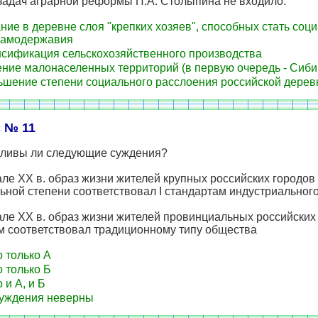
задач аграрной реформы П.А. Столыпина не входило:
ние в деревне слоя "крепких хозяев", способных стать соц
самодержавия
сификация сельскохозяйственного производства
ние малонаселенных территорий (в первую очередь - Сиби
шение степени социального расслоения российской дерев
 № 11
ливы ли следующие суждения?
але XX в. образ жизни жителей крупных российских городов
ьной степени соответствовал I стандартам индустриальног
але XX в. образ жизни жителей провинциальных российских
м соответствовал традиционному типу общества
 только А
 только Б
 и А, и Б
уждения неверны