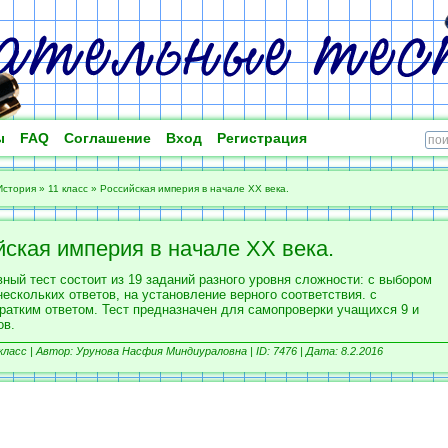
ы
FAQ
Соглашение
Вход
Регистрация
История
»
11 класс
»
Российская империя в начале XX века.
йская империя в начале XX века.
ный тест состоит из 19 заданий разного уровня сложности: с выбором
нескольких ответов, на установление верного соответствия. с
кратким ответом. Тест предназначен для самопроверки учащихся 9 и
ов.
класс |
Автор: Урунова Насфия Миндиураловна |
ID: 7476 | Дата: 8.2.2016