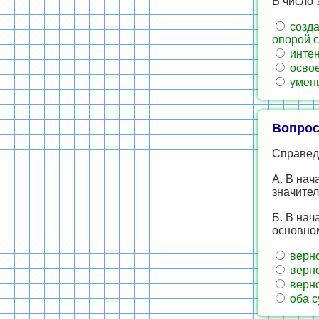
В число 
созда
опорой 
интен
освое
умень
Вопрос
Справед
А. В нач
значител
Б. В нач
основно
верно
верно
верно
оба с