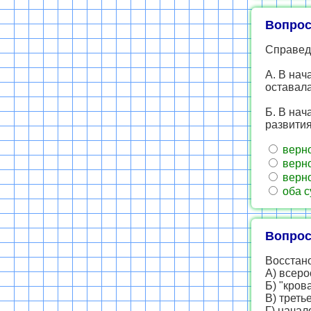
Вопрос
Справед
А. В нач
оставал
Б. В нач
развити
верно
верно
верно
оба с
Вопрос
Восстано
A) всеро
Б) "кров
B) трет
Г) начал