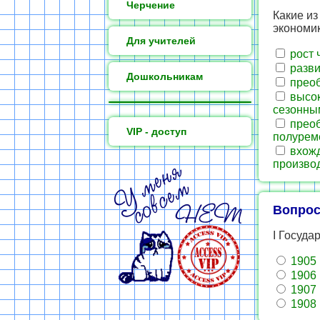
Черчение
Какие из
экономик
Для учителей
рост 
разви
Дошкольникам
преоб
высок
сезонны
преоб
VIP - доступ
полурем
вхожд
произво
Вопрос
I Госуда
1905 г
1906 г
1907 г
1908 г