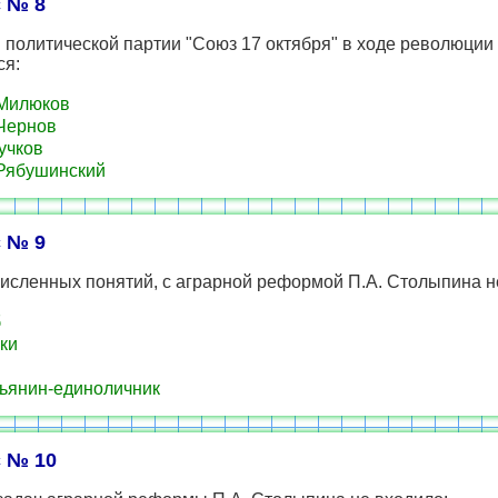
 № 8
политической партии "Союз 17 октября" в ходе революции
ся:
Милюков
Чернов
учков
Рябушинский
 № 9
исленных понятий, с аграрной реформой П.А. Столыпина н
б
ки
ьянин-единоличник
 № 10