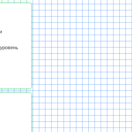
и
 уровень
.