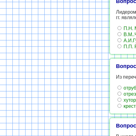
Вопрос
Лидером 
гг. являл
П.Н. 
В.М..
А.И.Г
П.П. 
Вопрос
Из переч
отру
отрез
хутор
крест
Вопрос