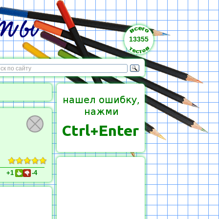
13355
+1
-4