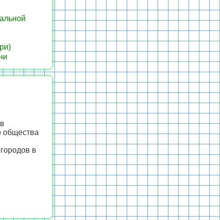
иальной
ри)
ни
 в
о общества
 городов в