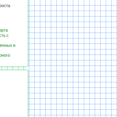
роста
орта
сть с
енных и
рного