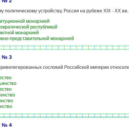
 № 2
у политическому устройству, Россия на рубеже XIX - XX вв.
итуционной монархией
ократической республикой
ютной монархией
вно-представительной монархией
 № 3
 привилегированных сословий Российской империи относили
ество
ьянство
ество
енство
нство
нство
 № 4