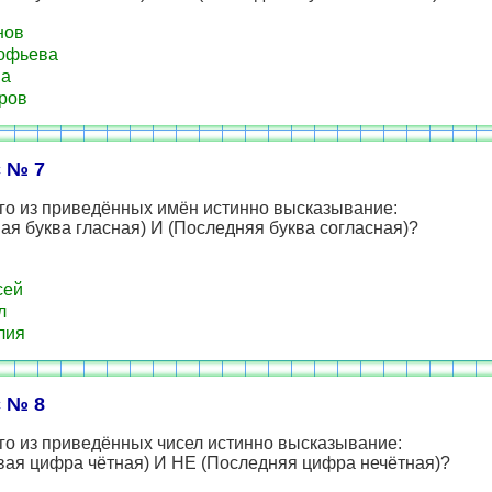
нов
офьева
а
ров
 № 7
го из приведённых имён истинно высказывание:
я буква гласная) И (Последняя буква согласная)?
сей
л
лия
 № 8
го из приведённых чисел истинно высказывание:
вая цифра чётная) И НЕ (Последняя цифра нечётная)?