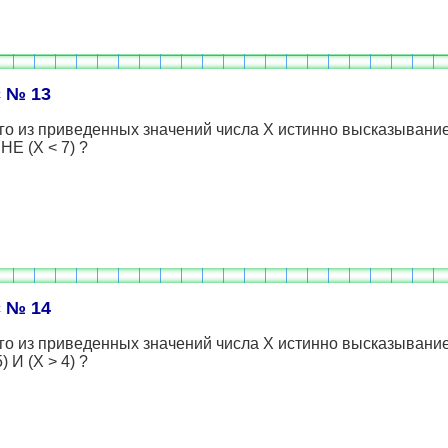
 № 13
го из приведенных значений числа Х истинно высказывание
 НЕ (Х < 7) ?
 № 14
го из приведенных значений числа Х истинно высказывание
) И (Х > 4) ?