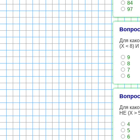
84
97
Вопрос
Для како
(Х < 8) И
9
8
7
6
Вопрос
Для како
НЕ (Х > 5
4
5
6