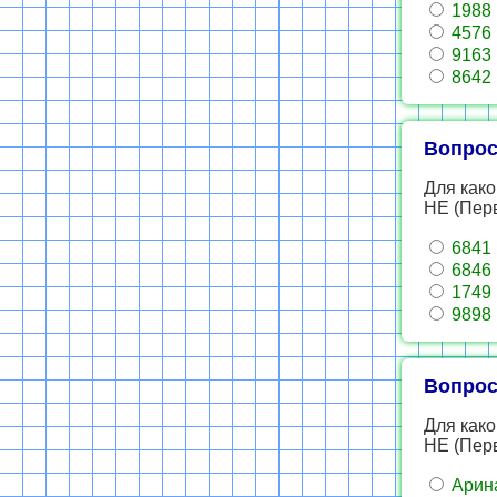
1988
4576
9163
8642
Вопрос
Для како
НЕ (Пер
6841
6846
1749
9898
Вопрос
Для как
НЕ (Перв
Арин