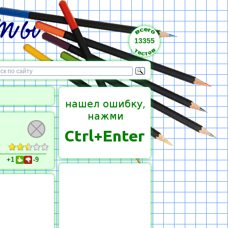
13355
+1
-9