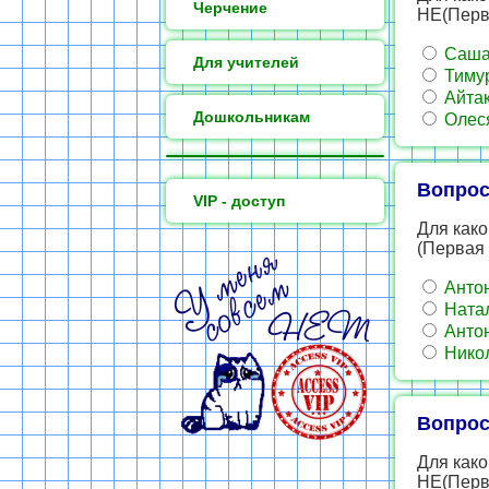
Черчение
НЕ(Перва
Саш
Для учителей
Тиму
Айта
Дошкольникам
Олес
Вопрос
VIP - доступ
Для како
(Первая 
Анто
Ната
Анто
Нико
Вопрос
Для как
НЕ(Перва