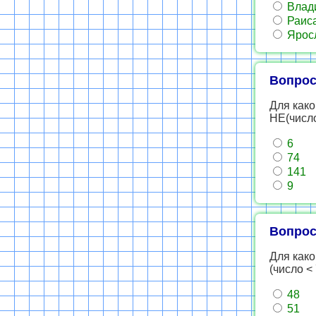
Влад
Раис
Ярос
Вопрос
Для как
НЕ(число
6
74
141
9
Вопрос
Для како
(число <
48
51