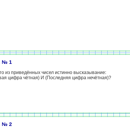
 № 1
го из приведённых чисел истинно высказывание:
вая цифра чётная) И (Последняя цифра нечётная)?
 № 2