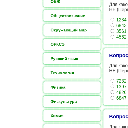
ОБЖ
Для како
НЕ (Пер
Обществознание
1234
6843
Окружающий мир
3561
4562
ОРКСЭ
Вопрос
Русский язык
Для како
НЕ (Пер
Технология
7232
1397
Физика
4826
6847
Физкультура
Химия
Вопрос
Для како