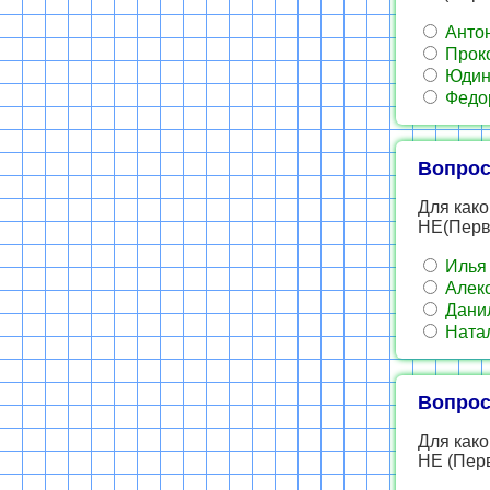
Анто
Прок
Юдин
Федо
Вопрос
Для како
НЕ(Перва
Илья
Алек
Дани
Ната
Вопрос
Для како
НЕ (Пер