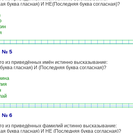
я буква гласная) И НЕ(Последняя буква согласная)?
а
р
кин
я
 № 5
го из приведённых имён истинно высказывание:
буква гласная) И (Последняя буква согласная)?
нина
лия
н
лай
 № 6
ого из приведённых фамилий истинно высказывание:
я буква гласная) И НЕ (Последняя буква согласная)?