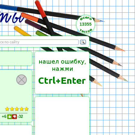
13355
+6
-32