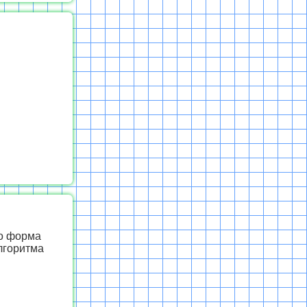
то форма
лгоритма