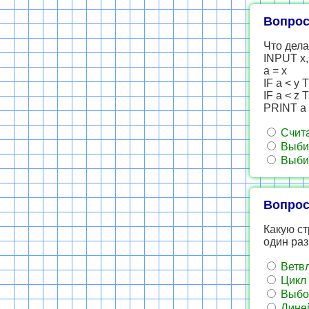
Вопрос
Что дел
INPUT x, 
a = x
IF a < y 
IF a < z 
PRINT a
Счита
Выбир
Выбир
Вопрос
Какую ст
один раз
Ветв
Цикл
Выбо
Лине