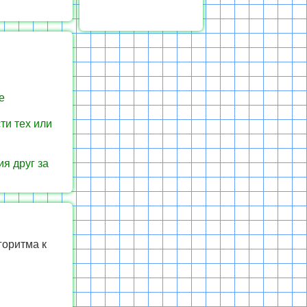
е
ти тех или
я друг за
горитма к