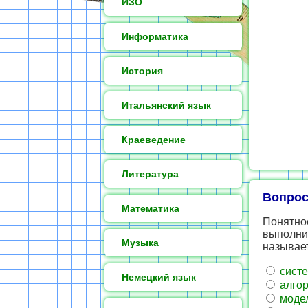
ИЗО
Информатика
История
Итальянский язык
Краеведение
Литература
Вопрос
Математика
Понятно
выполнит
Музыка
называе
сист
Немецкий язык
алго
моде