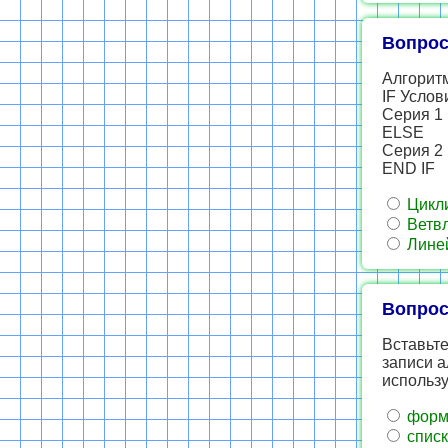
Вопрос
Алгоритм
IF Усло
Серия 1
ELSE
Серия 2
END IF
Цикл
Ветв
Лине
Вопрос
Вставьте
записи а
использу
форм
списк