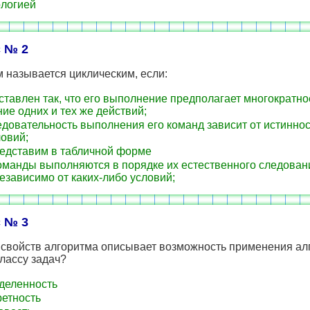
логией
 № 2
 называется циклическим, если:
ставлен так, что его выполнение предполагает многократно
ие одних и тех же действий;
довательность выполнения его команд зависит от истиннос
овий;
едставим в табличной форме
оманды выполняются в порядке их естественного следовани
езависимо от каких-либо условий;
 № 3
 свойств алгоритма описывает возможность применения ал
лассу задач?
деленность
етность