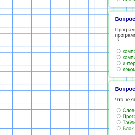
Вопрос
Програм
програм
-?
комп
комп
интер
деко
Вопрос
Что не я
Слове
Прог
Табл
Блок-