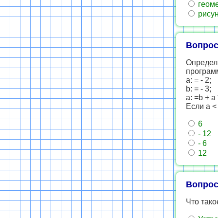
геоме
рисун
Вопрос
Определ
програм
a: = - 2;
b: = - 3;
a: =b + a 
Если a < 
6
- 12
- 6
12
Вопрос
Что так