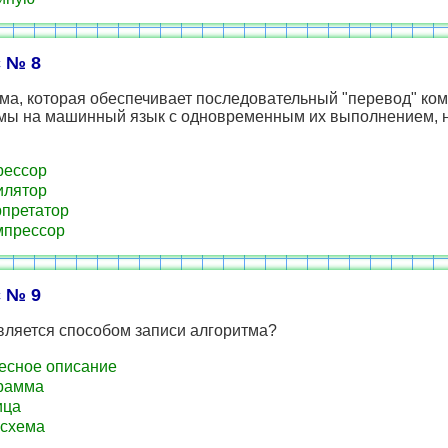
 № 8
ма, которая обеспечивает последовательный "перевод" ко
мы на машинный язык с одновременным их выполнением, 
рессор
илятор
претатор
мпрессор
 № 9
вляется способом записи алгоритма?
сное описание
рамма
ица
схема