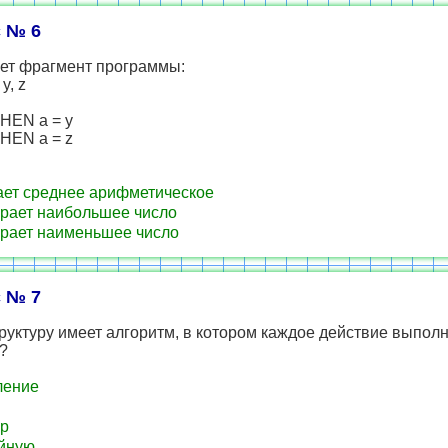
 № 6
ает фрагмент программы:
y, z
THEN a = y
THEN a = z
ет среднее арифметическое
ает наибольшее число
ает наименьшее число
 № 7
руктуру имеет алгоритм, в котором каждое действие выпол
?
ление
р
йную