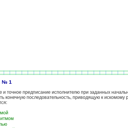
 № 1
е и точное предписание исполнителю при заданных началь
ь конечную последовательность, приводящую к искомому р
тся:
емой
ритмом
лью