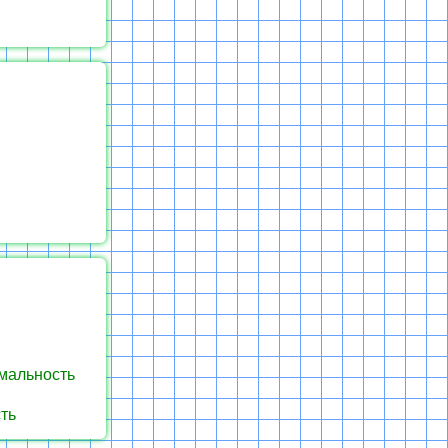
рмальность
ть