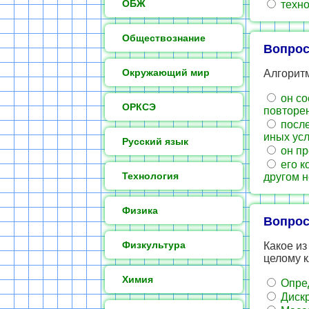
ОБЖ
техно
Обществознание
Вопрос
Окружающий мир
Алгоритм
он со
ОРКСЭ
повторен
после
иных усл
Русский язык
он пр
его к
Технология
другом н
Физика
Вопрос
Физкультура
Какое из
целому к
Химия
Опре
Дискр