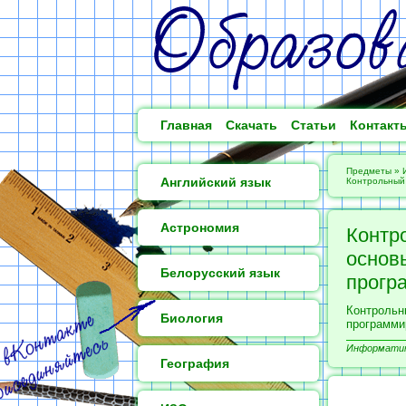
Главная
Скачать
Статьи
Контакт
Предметы
»
Английский язык
Контрольный 
Астрономия
Контр
основ
Белорусский язык
прогр
Контрольн
Биология
программи
Информатика
География