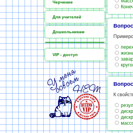
Масс
Черчение
Конеч
Для учителей
Вопрос
Дошкольникам
Примеро
перех
жизнь
VIP - доступ
завар
круго
Вопрос
К свойст
резул
дискр
дискр
массо