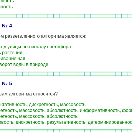
овость
ность
 № 4
м разветвленного алгоритма является:
од улицы по сигналу светофора
 растения
ивание чая
ворот воды в природе
 № 5
вам алгоритма относится?
ьтативность, дискретность, массовость
етность, массовость, абсолютность, информативность, фо
етность, массовость, абсолютность
вость, дискретность, результативность, детерминированнос