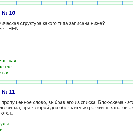
 № 10
ическая структура какого типа записана ниже?
вие THEN
ическая
ление
йная
 № 11
 пропущенное слово, выбрав его из списка. Блок-схема - э
лгоритма, при которой для обозначения различных шагов а
ются....
улы
и