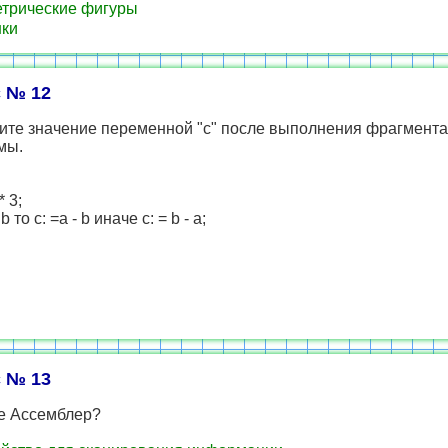
трические фигуры
ки
 № 12
ите значение переменной "с" после выполнения фрагмента
мы.
* 3;
b то c: =a - b иначе c: = b - a;
 № 13
ое Ассемблер?