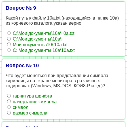
Вопрос № 9
Какой путь к файлу 10a.txt (находящийся в папке 10а)
из корневого каталога указан верно:
С:\Мои документы\10а\ l0a.txt
С:\Мои документы\10а\
Мои документы\10\ 10a.txt
С: Мои документы 10а\10a.txt
Вопрос № 10
Что будет меняться при представлении символа
кириллицы на экране монитора в различных
кодировках (Windows, MS-DOS, КОИ8-Р и т.д.)?
гарнитура шрифта
начертание символа
символ
размер символа