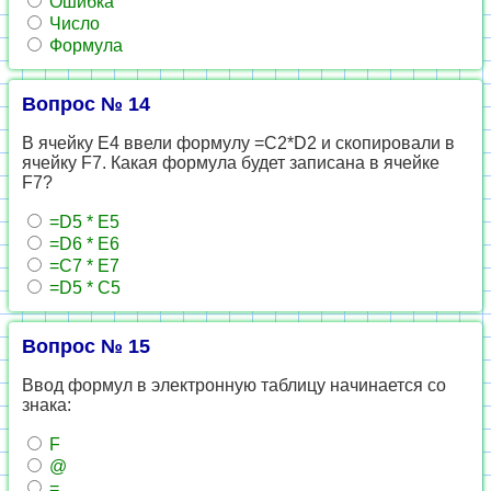
Ошибка
Число
Формула
Вопрос № 14
В ячейку Е4 ввели формулу =C2*D2 и скопировали в
ячейку F7. Какая формула будет записана в ячейке
F7?
=D5 * E5
=D6 * E6
=С7 * Е7
=D5 * C5
Вопрос № 15
Ввод формул в электронную таблицу начинается со
знака:
F
@
=