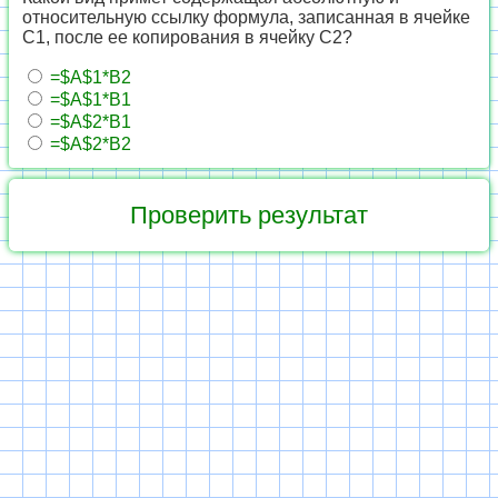
относительную ссылку формула, записанная в ячейке
C1, после ее копирования в ячейку C2?
=$A$1*B2
=$A$1*B1
=$A$2*B1
=$A$2*B2