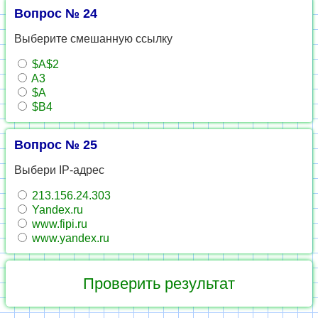
Вопрос № 24
Выберите смешанную ссылку
$A$2
A3
$A
$B4
Вопрос № 25
Выбери IP-адрес
213.156.24.303
Yandex.ru
www.fipi.ru
www.yandex.ru