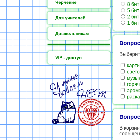
Черчение
8 бит
5 бит
2 бит
Для учителей
1 бит
Дошкольникам
Вопрос
Выберите
VIP - доступ
карти
свет
музы
горяч
арома
раска
Вопрос
В корзин
сообщени