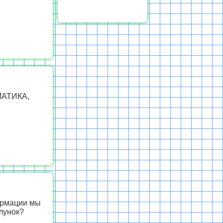
МАТИКА,
формации мы
лунок?