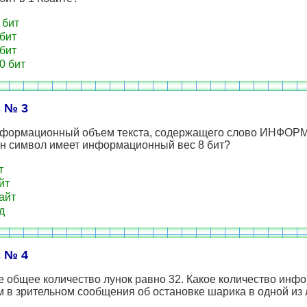
 бит
бит
бит
0 бит
 № 3
нформационный объем текста, содержащего слово ИНФОР
ин символ имеет информационный вес 8 бит?
т
йт
айт
д
 № 4
е общее количество лунок равно 32. Какое количество ин
 в зрительном сообщения об остановке шарика в одной из 