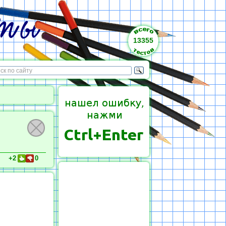
13355
+2
0