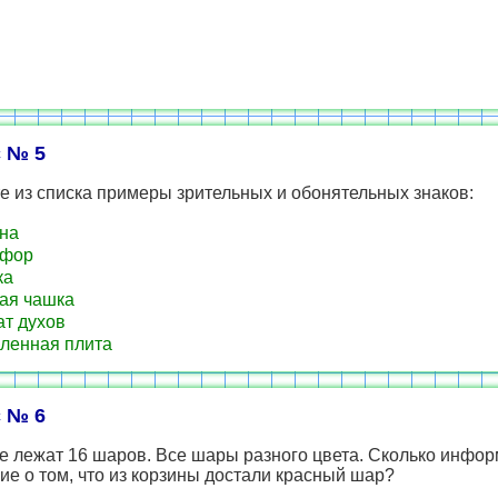
 № 5
 из списка примеры зрительных и обонятельных знаков:
на
офор
ка
ая чашка
т духов
ленная плита
 № 6
е лежат 16 шаров. Все шары разного цвета. Сколько инфор
е о том, что из корзины достали красный шар?