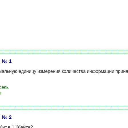
 № 1
мальную единицу измерения количества информации прин
сель
т
 № 2
бит в 1 Кбайте?