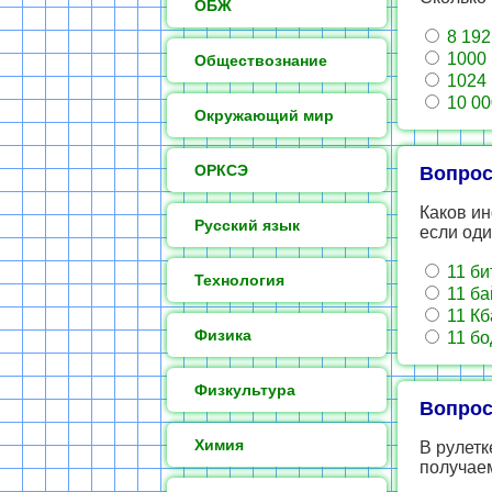
ОБЖ
8 192
1000 
Обществознание
1024 
10 00
Окружающий мир
ОРКСЭ
Вопрос
Каков и
Русский язык
если од
11 би
Технология
11 ба
11 Кб
Физика
11 бо
Физкультура
Вопрос
Химия
В рулетк
получаем