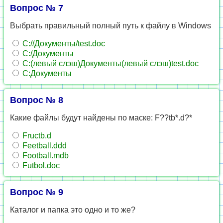
Вопрос № 7
Выбрать правильный полный путь к файлу в Windows
С://Документы/test.doc
C:/Документы
С:(левый слэш)Документы(левый слэш)test.doc
C:Документы
Вопрос № 8
Какие файлы будут найдены по маске: F??tb*.d?*
Fructb.d
Feetball.ddd
Football.mdb
Futbol.doc
Вопрос № 9
Каталог и папка это одно и то же?