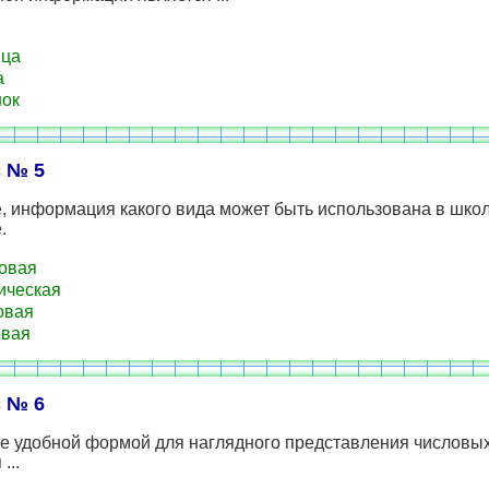
ица
а
ок
 № 5
е, информация какого вида может быть использована в шко
.
овая
ическая
овая
овая
 № 6
е удобной формой для наглядного представления числовы
...