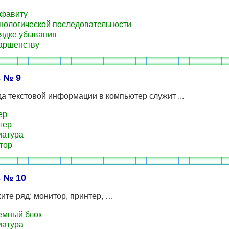
фавиту
нологической последовательности
ядке убывания
аршенству
 № 9
а текстовой информации в компьютер служит ...
ер
тер
иатура
тор
 № 10
те ряд: монитор, принтер, …
емный блок
иатура