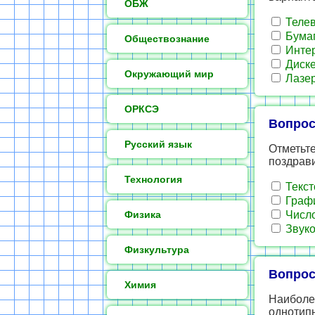
ОБЖ
Теле
Бума
Обществознание
Инте
Диске
Окружающий мир
Лазер
ОРКСЭ
Вопрос
Русский язык
Отметьте
поздрави
Технология
Текст
Граф
Физика
Числ
Звук
Физкультура
Вопрос
Химия
Наиболе
однотипн