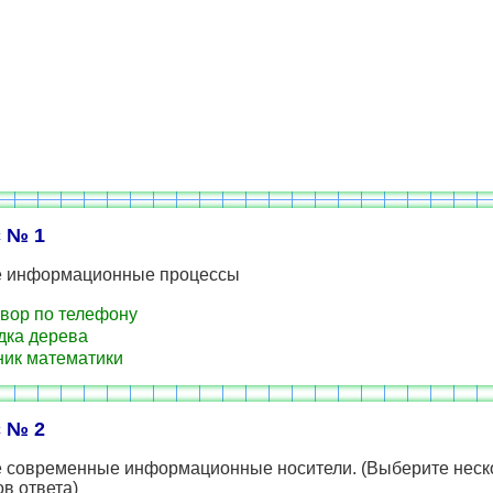
 № 1
е информационные процессы
вор по телефону
ка дерева
ик математики
 № 2
е современные информационные носители. (Выберите неск
в ответа)