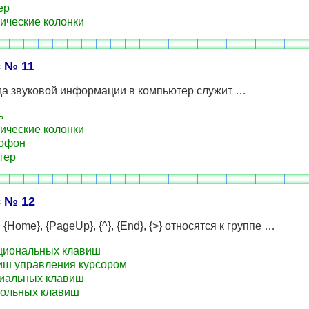
ер
ические колонки
 № 11
да звуковой информации в компьютер служит …
ь
ические колонки
офон
тер
 № 12
{Home}, {PageUp}, {^}, {End}, {>} относятся к группе …
циональных клавиш
ш управления курсором
иальных клавиш
ольных клавиш