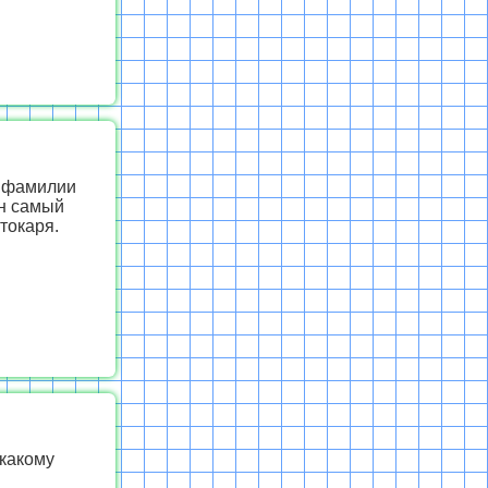
х фамилии
Он самый
токаря.
 какому