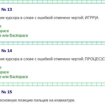
 № 13
е курсора в слове с ошибкой отмечено чертой: ИГРР|А
e
space
e или Backspace
 № 14
ие курсора в слове с ошибкой отмечено чертой: ПРОЦЕС
e
space
e или Backspace
 № 15
основную позицию пальцев на клавиатуре.