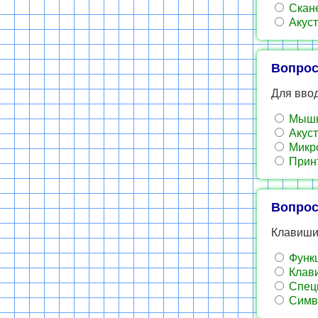
Скан
Акуст
Вопрос
Для вво
Мыш
Акуст
Микр
Прин
Вопрос
Клавиши 
Функ
Клави
Спец
Симв