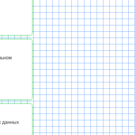
льном
х данных