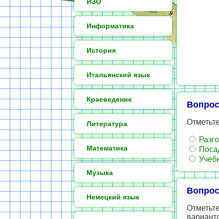
ИЗО
Информатика
История
Итальянский язык
Краеведение
Вопрос
Отметьт
Литература
Разго
Математика
Посад
Учебн
Музыка
Вопрос
Немецкий язык
Отметьт
варианто