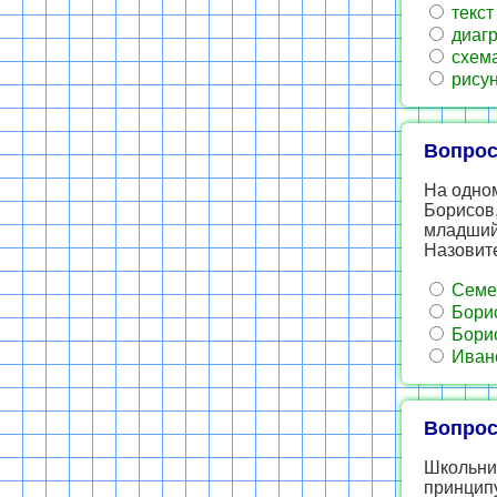
текст
диаг
схем
рисун
Вопрос
На одном
Борисов,
младший 
Назовите
Семен
Борис
Борис
Ивано
Вопрос
Школьник
принципу