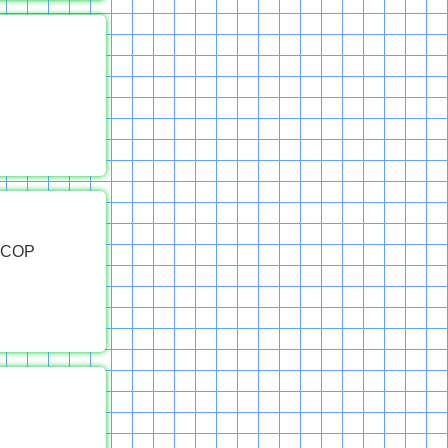
|ССОР