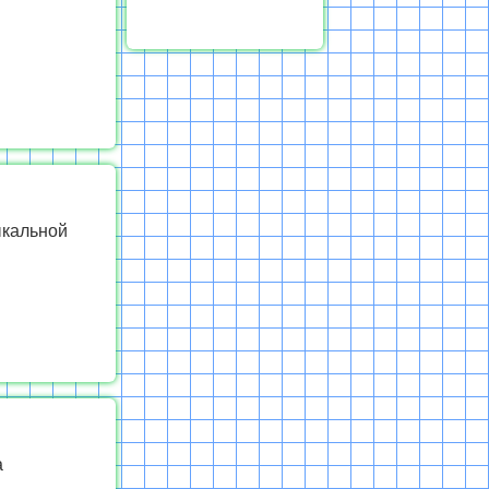
ыкальной
а