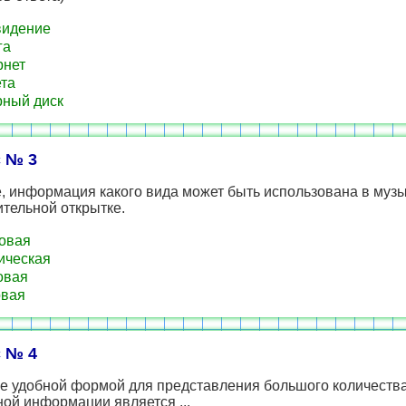
видение
га
рнет
та
ный диск
 № 3
, информация какого вида может быть использована в муз
тельной открытке.
овая
ическая
овая
овая
 № 4
е удобной формой для представления большого количеств
ой информации является ...