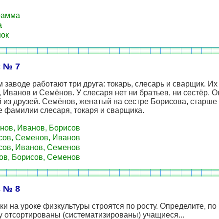
рамма
а
ок
 № 7
 заводе работают три друга: токарь, слесарь и сварщик. И
 Иванов и Семёнов. У слесаря нет ни братьев, ни сестёр. 
из друзей. Семёнов, женатый на сестре Борисова, старше 
 фамилии слесаря, токаря и сварщика.
ов, Иванов, Борисов
ов, Семенов, Иванов
ов, Иванов, Семенов
в, Борисов, Семенов
 № 8
и на уроке физкультуры строятся по росту. Определите, по
 отсортированы (систематизированы) учащиеся...