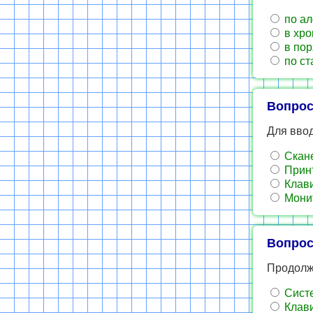
по ал
в хро
в пор
по ст
Вопрос
Для ввод
Скан
Прин
Клав
Мони
Вопрос
Продолжи
Сист
Клав