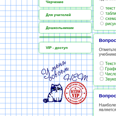
Черчение
текст
табл
Для учителей
схем
рисун
Дошкольникам
Вопрос
VIP - доступ
Отметьт
учебнике
Текст
Граф
Числ
Звук
Вопрос
Наиболе
является 