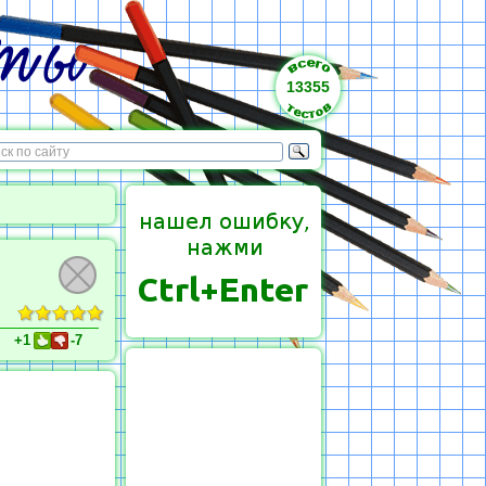
13355
+1
-7