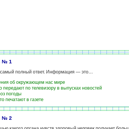
 № 1
е самый полный ответ. Информация — это…
ния об окружающем нас мире
то передают по телевизору в выпусках новостей
оз погоды
что печатают в газете
 № 2
щью какого органа чувств здоровый человек получает боль