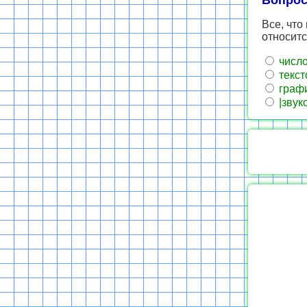
Вопрос
Все, что
относитс
числ
текст
граф
|звук