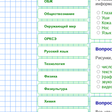
ОБЖ
информ
Глаз
Обществознание
Уши
Кожа
Окружающий мир
Нос
Язык
ОРКСЭ
Вопрос
Русский язык
Рисунки,
Технология
числ
текст
Физика
|граф
звуко
виде
Физкультура
Химия
Вопрос
Все, что