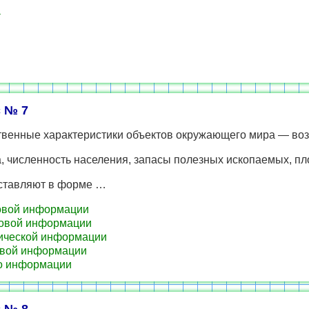
а
 № 7
венные характеристики объектов окружающего мира — возр
, численность населения, запасы полезных ископаемых, п
дставляют в форме …
овой информации
овой информации
ической информации
вой информации
о информации