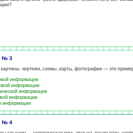
ации?
а
 № 3
 картины, чертежи, схемы, карты, фотографии — это приме
овой информации
овой информации
ической информации
вой информации
о информации
 № 4
 мы слышим — человеческая речь, музыка, пение птиц, шеле