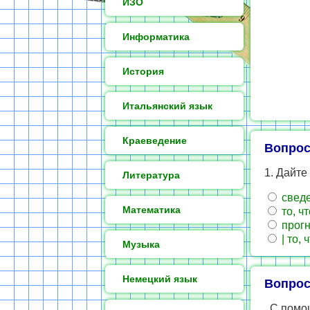
ИЗО
Информатика
История
Итальянский язык
Краеведение
Вопрос
1. Дайт
Литература
сведе
Математика
то, ч
прогн
| то, 
Музыка
Немецкий язык
Вопрос
. С помо