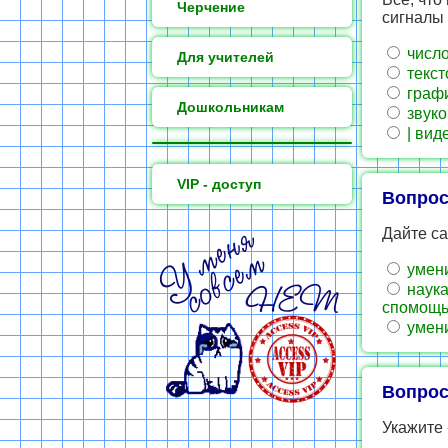
Черчение
сигналы
числ
Для учителей
текст
граф
Дошкольникам
звуко
| вид
VIP - доступ
Вопрос
Дайте са
умени
наука
спомощь
умени
Вопрос
Укажите