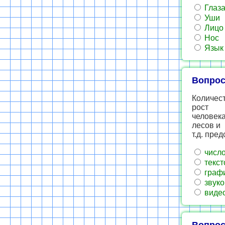
Глаз
Уши
Лицо
Нос
Язык
Вопрос
Количест
рост
человека
лесов и
т.д. пре
числ
текст
граф
звуко
виде