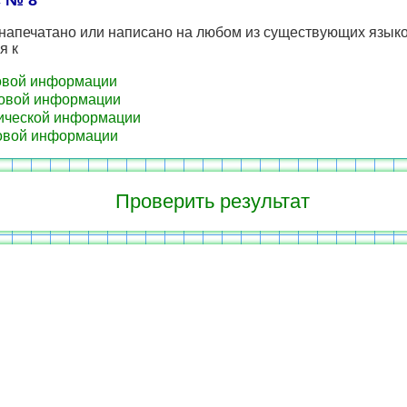
 № 8
 напечатано или написано на любом из существующих языко
я к
овой информации
овой информации
ической информации
овой информации