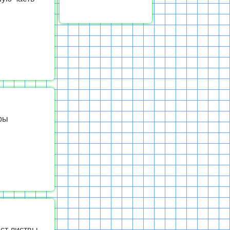
ры
ст листвы,