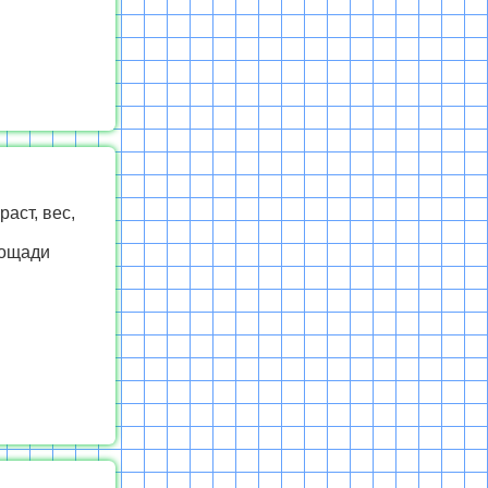
аст, вес,
лощади