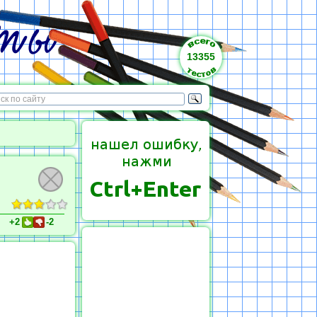
13355
+2
-2