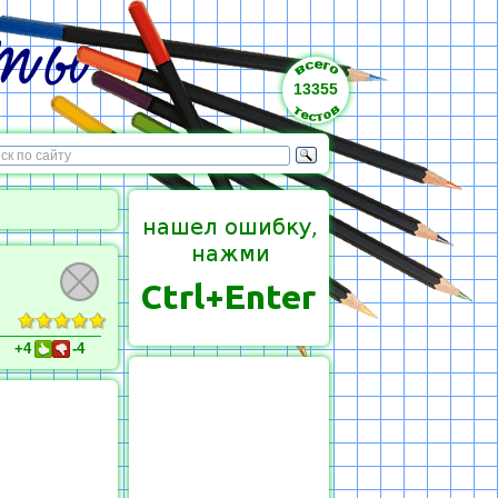
13355
+4
-4