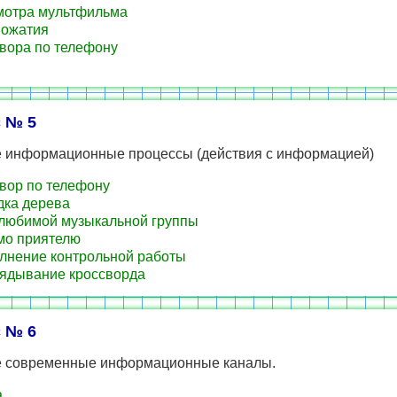
отра мультфильма
пожатия
вора по телефону
 № 5
е информационные процессы (действия с информацией)
вор по телефону
ка дерева
любимой музыкальной группы
о приятелю
нение контрольной работы
ядывание кроссворда
 № 6
е современные информационные каналы.
а