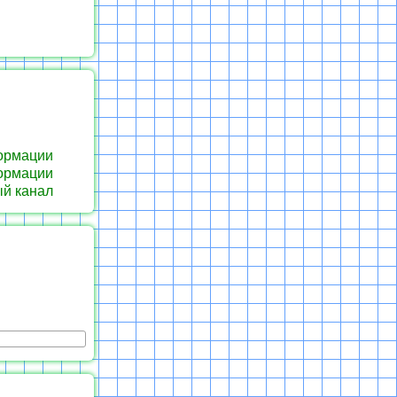
ормации
ормации
й канал