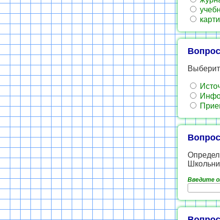
учебн
карти
Вопрос
Выберит
Источ
Инфор
Прием
Вопрос
Определ
Школьник
Введите 
Вопрос