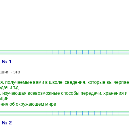
 № 1
ция - это
я, получаемые вами в школе; сведения, которые вы черпает
дач и т.д.
, изучающая всевозможные способы передачи, хранения и
ации
ния об окружающем мире
 № 2