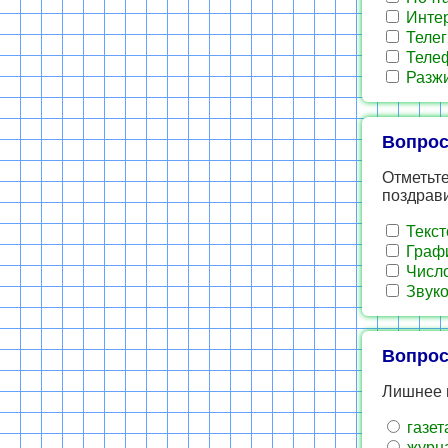
Инте
Теле
Теле
Разжи
Вопрос
Отметьте
поздрав
Текст
Граф
Числ
Звук
Вопрос
Лишнее 
газет
журн