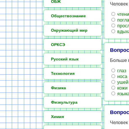
ОБЖ
Человек
чтени
Обществознание
погла
просл
Окружающий мир
вдых
ОРКСЭ
Вопрос
Русский язык
Больше 
глаз
Технология
носа
ушей
Физика
кожи
язык
Физкультура
Вопрос
Химия
Человек