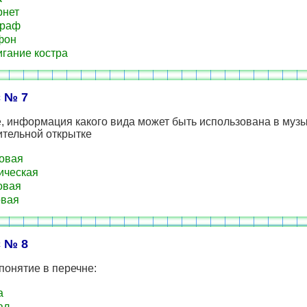
рнет
граф
фон
гание костра
 № 7
, информация какого вида может быть использована в муз
ительной открытке
овая
ическая
овая
овая
 № 8
понятие в перечне:
а
ал