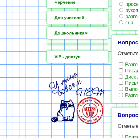
Черчение
просм
руко
разго
Для учителей
сна
Дошкольникам
Вопрос
Отметьт
VIP - доступ
Разго
Посад
Диск 
Письм
Выпол
Разгл
Вопрос
Отметьт
Почт