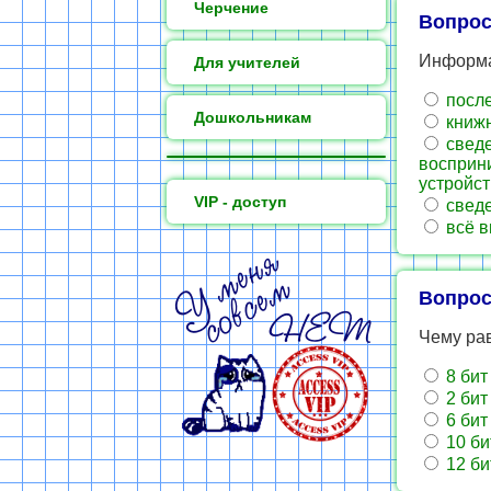
Черчение
Вопрос
Информа
Для учителей
после
Дошкольникам
книжн
сведе
восприн
устройст
VIP - доступ
сведе
всё 
Вопрос
Чему рав
8 бит
2 бит
6 бит
10 би
12 би