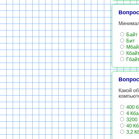
Вопрос
Минимал
Байт
Бит
Мбай
Кбай
Гбай
Вопрос
Какой о
компьюте
400 б
4 Кба
3200 
40 Кб
3,2 К