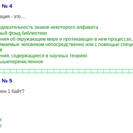
 № 4
ция - это…
довательность знаков некоторого алфавита
ый фонд библиотеки
ния об окружающем мире и протекающих в нем процессах,
имаемые человеком непосредственно или с помощью спец
в
ния, содержащиеся в научных теориях
вышеперечисленное
 № 5
ен 1 байт?
т
т