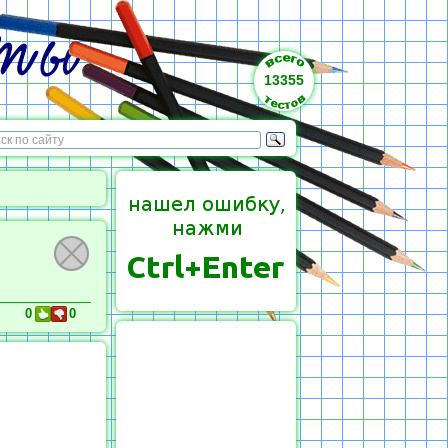
13355
0
0