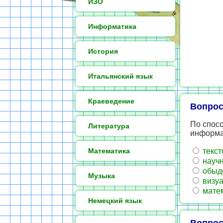
ИЗО
Информатика
История
Итальянский язык
Краеведение
Вопрос
По спос
Литература
информ
Математика
текст
научн
обыде
Музыка
визуа
матем
Немецкий язык