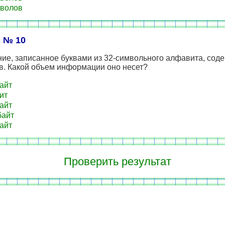
волов
 № 10
ие, записанное буквами из 32-символьного алфавита, соде
в. Какой объем информации оно несет?
айт
ит
айт
байт
айт