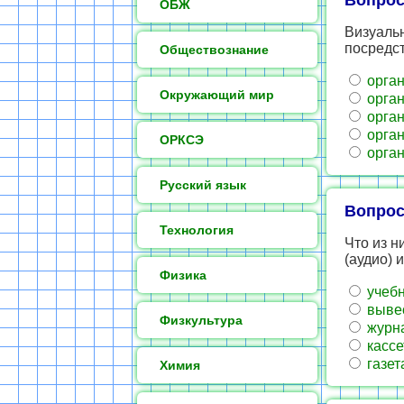
Вопрос
ОБЖ
Визуаль
посредс
Обществознание
орган
Окружающий мир
орган
орган
орган
ОРКСЭ
орган
Русский язык
Вопрос
Технология
Что из н
(аудио)
Физика
учебн
вывес
Физкультура
журн
кассе
газет
Химия