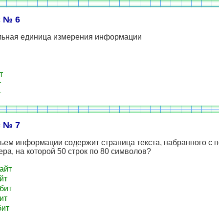
 № 6
ьная единица измерения информации
т
т
т
 № 7
бъем информации содержит страница текста, набранного с
ра, на которой 50 строк по 80 символов?
айт
йт
бит
ит
бит