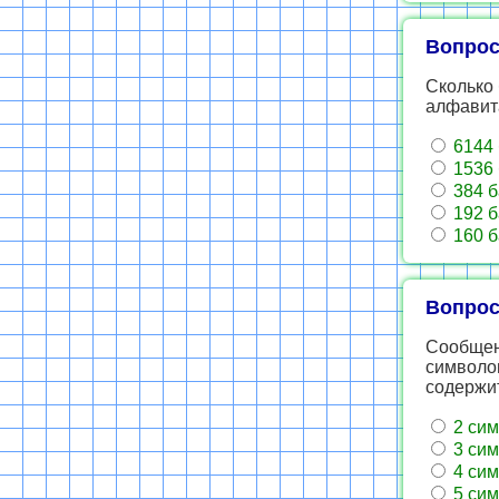
Вопрос
Сколько 
алфавит
6144 
1536 
384 б
192 б
160 б
Вопрос
Сообщени
символо
содержи
2 сим
3 сим
4 сим
5 сим