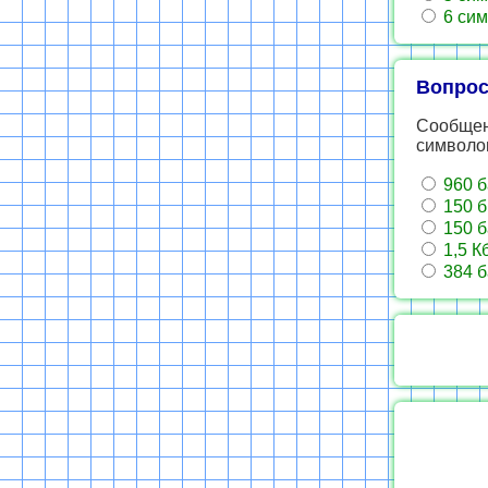
6 сим
Вопрос
Сообщен
символо
960 б
150 б
150 б
1,5 К
384 б