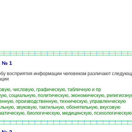
 № 1
обу восприятия информации человеком различают следую
ации
овую, числовую, графическую, табличную и пр
ую, социальную, политическую, экономическую, религиозну
нную, производственную, техническую, управленческую
льную, звуковую, тактильную, обонятельную, вкусовую
атическую, биологическую, медицинскую, психологическую