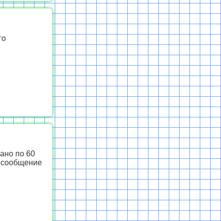
го
ано по 60
е сообщение