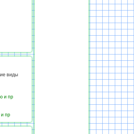
щие виды
ю и пр
 и пр