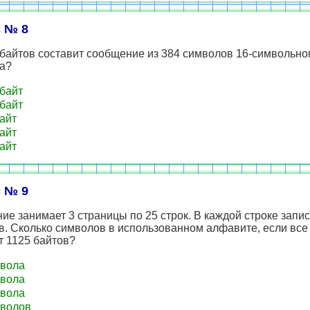
 № 8
байтов составит сообщение из 384 символов 16-символьно
а?
байт
байт
айт
айт
айт
 № 9
е занимает 3 страницы по 25 строк. В каждой строке запис
в. Сколько символов в использованном алфавите, если вс
т 1125 байтов?
вола
вола
вола
волов