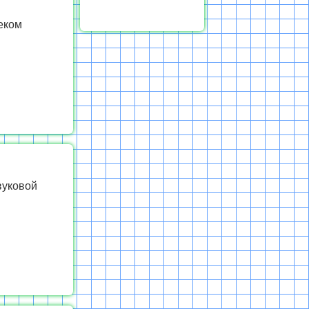
еком
вуковой