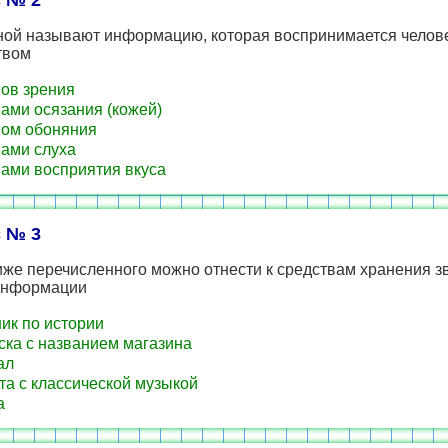
 № 2
ной называют информацию, которая воспринимается челов
твом
ов зрения
ами осязания (кожей)
ом обоняния
ами слуха
ами восприятия вкуса
 № 3
иже перечисленного можно отнести к средствам хранения з
 информации
ик по истории
ка с названием магазина
ал
та с классической музыкой
а