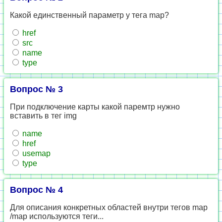
Какой единственный параметр у тега map?
href
src
name
type
Вопрос № 3
При подключение карты какой паремтр нужно
вставить в тег img
name
href
usemap
type
Вопрос № 4
Для описания конкретных областей внутри тегов map
/map используются теги...