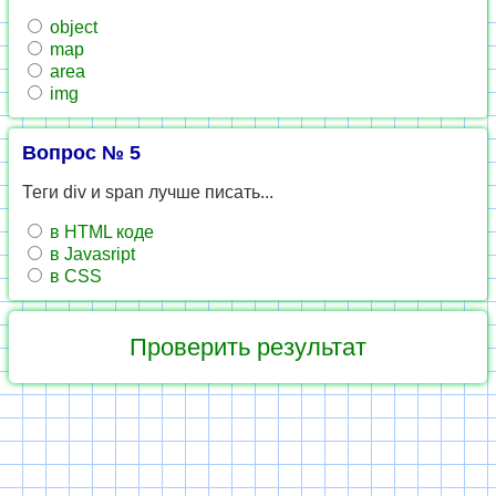
object
map
area
img
Вопрос № 5
Теги div и span лучше писать...
в HTML коде
в Javasript
в CSS