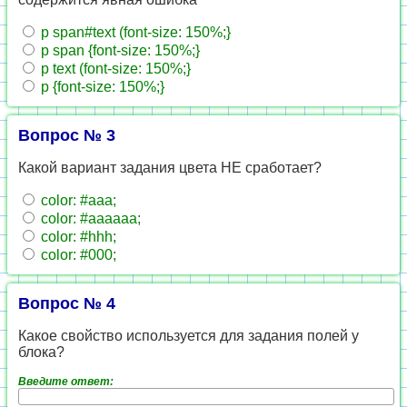
p span#text (font-size: 150%;}
p span {font-size: 150%;}
p text (font-size: 150%;}
p {font-size: 150%;}
Вопрос № 3
Какой вариант задания цвета НЕ сработает?
color: #aaa;
color: #aaaaaa;
color: #hhh;
color: #000;
Вопрос № 4
Какое свойство используется для задания полей у
блока?
Введите ответ: