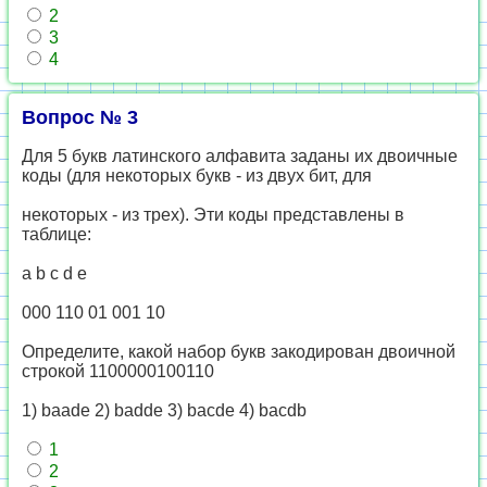
2
3
4
Вопрос № 3
Для 5 букв латинского алфавита заданы их двоичные
коды (для некоторых букв - из двух бит, для
некоторых - из трех). Эти коды представлены в
таблице:
a b c d e
000 110 01 001 10
Определите, какой набор букв закодирован двоичной
строкой 1100000100110
1) baade 2) badde 3) bacde 4) bacdb
1
2