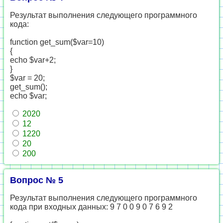
Результат выполнения следующего программного
кода:
function get_sum($var=10)
{
echo $var+2;
}
$var = 20;
get_sum();
echo $var;
2020
12
1220
20
200
Вопрос № 5
Результат выполнения следующего программного
кода при входных данных: 9 7 0 0 9 0 7 6 9 2