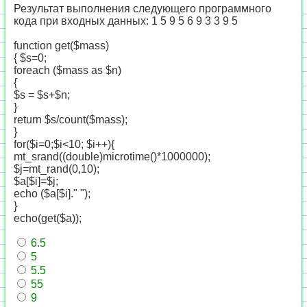
Результат выполнения следующего программного
кода при входных данных: 1 5 9 5 6 9 3 3 9 5
function get($mass)
{ $s=0;
foreach ($mass as $n)
{
$s = $s+$n;
}
return $s/count($mass);
}
for($i=0;$i<10; $i++){
mt_srand((double)microtime()*1000000);
$j=mt_rand(0,10);
$a[$i]=$j;
echo ($a[$i]." ");
}
echo(get($a));
6.5
5
5.5
55
9