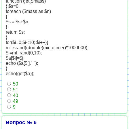
function get($mass)
{ $s=0;
foreach ($mass as $n)
{
$s = $s+$n;
}
return $s;
}
for($i=0;$i<10; $i++){
mt_srand((double)microtime()*1000000);
$j=mt_rand(0,10);
$a[$i]=$j;
echo ($a[$i]." ");
}
echo(get($a));
50
51
40
49
9
Вопрос № 6