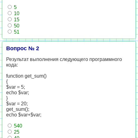
5
10
15
50
51
Вопрос № 2
Результат выполнения следующего программного
кода:
function get_sum()
{
$var = 5;
echo $var;
}
$var = 20;
get_sum();
echo $var+$var;
540
25