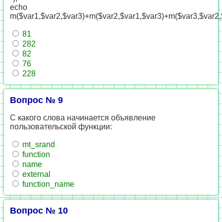
echo
m($var1,$var2,$var3)+m($var2,$var1,$var3)+m($var3,$var2,
81
282
82
76
228
Вопрос № 9
С какого слова начинается объявление
пользовательской функции:
mt_srand
function
name
external
function_name
Вопрос № 10