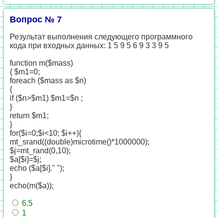
Вопрос № 7
Результат выполнения следующего программного
кода при входных данных: 1 5 9 5 6 9 3 3 9 5
function m($mass)
{ $m1=0;
foreach ($mass as $n)
{
if ($n>$m1) $m1=$n ;
}
return $m1;
}
for($i=0;$i<10; $i++){
mt_srand((double)microtime()*1000000);
$j=mt_rand(0,10);
$a[$i]=$j;
echo ($a[$i]." ");
}
echo(m($a));
6.5
1