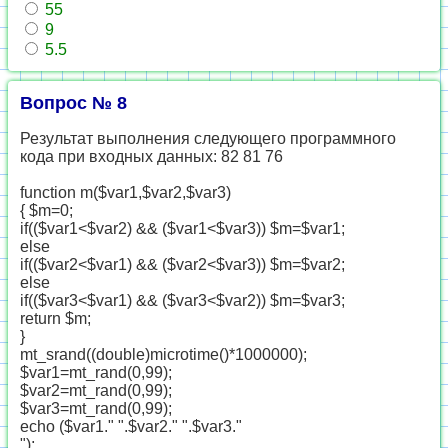
55
9
5.5
Вопрос № 8
Результат выполнения следующего программного
кода при входных данных: 82 81 76
function m($var1,$var2,$var3)
{ $m=0;
if(($var1<$var2) && ($var1<$var3)) $m=$var1;
else
if(($var2<$var1) && ($var2<$var3)) $m=$var2;
else
if(($var3<$var1) && ($var3<$var2)) $m=$var3;
return $m;
}
mt_srand((double)microtime()*1000000);
$var1=mt_rand(0,99);
$var2=mt_rand(0,99);
$var3=mt_rand(0,99);
echo ($var1." ".$var2." ".$var3."
");