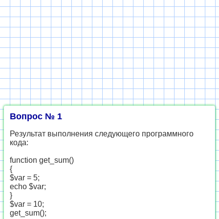
Вопрос № 1
Результат выполнения следующего программного
кода:
function get_sum()
{
$var = 5;
echo $var;
}
$var = 10;
get_sum();