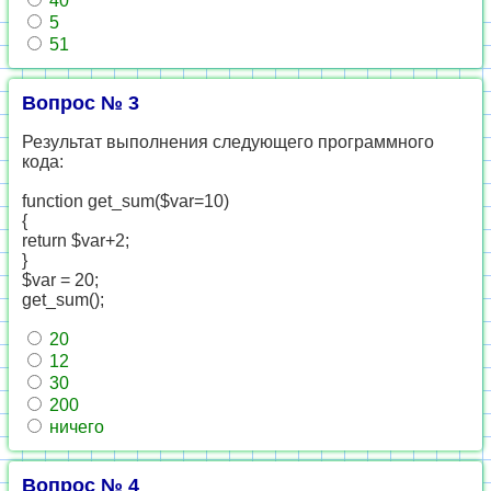
40
5
51
Вопрос № 3
Результат выполнения следующего программного
кода:
function get_sum($var=10)
{
return $var+2;
}
$var = 20;
get_sum();
20
12
30
200
ничего
Вопрос № 4