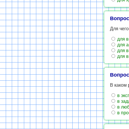
Вопрос
Для чег
для в
для а
для в
для в
Вопрос
В каком 
в экс
в зад
в люб
в про