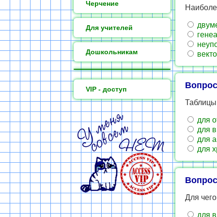
Черчение
Наиболе
двуме
Для учителей
генеа
неупо
Дошкольникам
векто
Вопрос
VIP - доступ
Таблицы
для о
для в
для а
для х
Вопрос
Для чег
для в