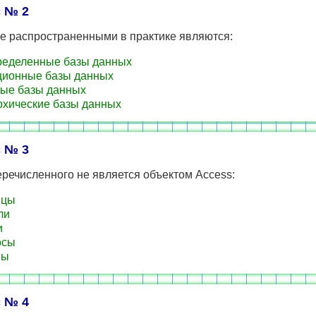
 № 2
е распространенными в практике являются:
еделенные базы данных
ионные базы данных
ые базы данных
хические базы данных
 № 3
еречисленного не является объектом Access:
ицы
ли
и
осы
мы
 № 4