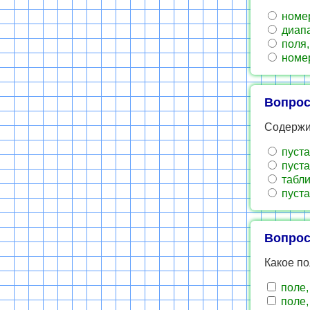
номер
диапа
поля,
номер
Вопрос
Содержит
пуста
пуста
табли
пуста
Вопрос
Какое п
поле,
поле,