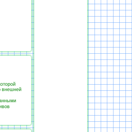
которой
о внешней
данными
ивов