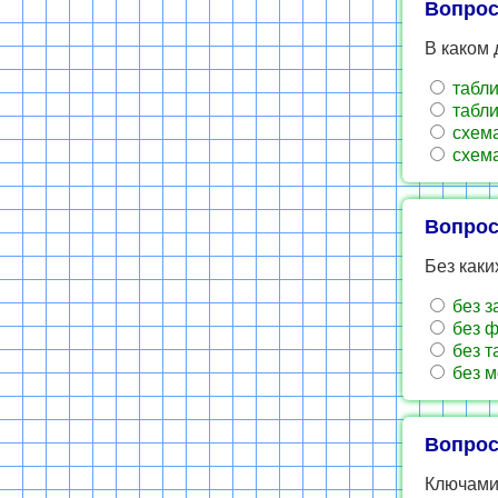
Вопрос
В каком 
табли
табли
схема
схем
Вопрос
Без каки
без з
без 
без т
без м
Вопрос
Ключами