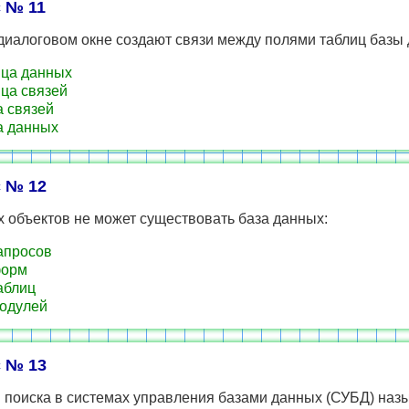
 № 11
диалоговом окне создают связи между полями таблиц базы
ца данных
ца связей
 связей
а данных
 № 12
х объектов не может существовать база данных:
апросов
форм
аблиц
одулей
 № 13
 поиска в системах управления базами данных (СУБД) наз