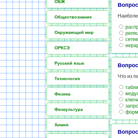
ОБЖ
Вопрос
Наиболе
Обществознание
распр
Окружающий мир
реляц
сетев
иерар
ОРКСЭ
Русский язык
Вопрос
Что из п
Технология
табл
моду
Физика
ключ
запр
Физкультура
фор
Химия
Вопрос