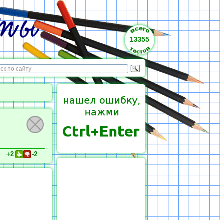
13355
+2
-2