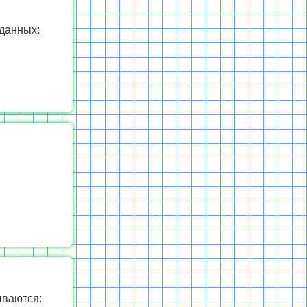
 данных:
ываются: