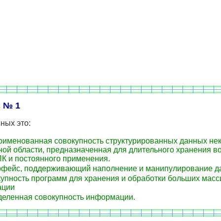
 № 1
ных это:
оименованная совокупность структурированных данных не
ной области, предназначенная для длительного хранения в
ПК и постоянного применения.
фейс, поддерживающий наполнение и манипулирование 
упность программ для хранения и обработки больших масс
ации
еленная совокупность информации.