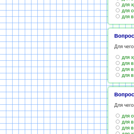
для х
для о
для в
Вопрос
Для чег
для х
для в
для в
для в
Вопрос
Для чего
для о
для в
для в
для х