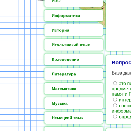
ИЗО
Информатика
История
Итальянский язык
Краеведение
Вопрос
База дан
Литература
это п
Математика
предмет
памяти 
интер
Музыка
совок
информ
опред
Немецкий язык