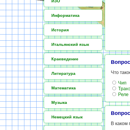
ИЗО
Информатика
История
Итальянский язык
Краеведение
Вопрос
Что так
Литература
Чип
Математика
Транз
Реле
Музыка
Вопрос
Немецкий язык
В каком