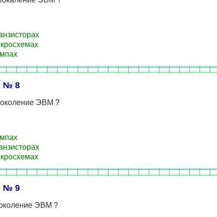
анзисторах
кросхемах
мпах
 № 8
поколение ЭВМ ?
мпах
анзисторах
кросхемах
 № 9
поколение ЭВМ ?