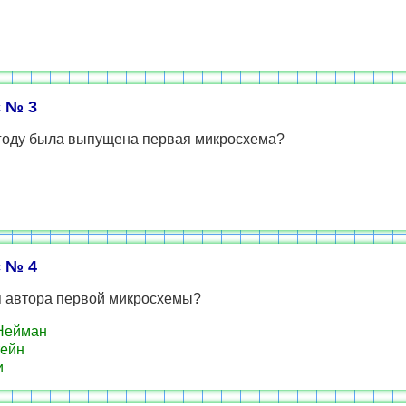
 № 3
 году была выпущена первая микросхема?
 № 4
 автора первой микросхемы?
Нейман
ейн
и