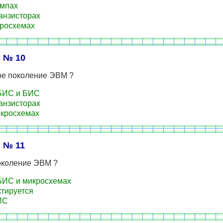
мпах
анзисторах
росхемах
 № 10
ое поколение ЭВМ ?
БИС и БИС
анзисторах
кросхемах
 № 11
околение ЭВМ ?
ИС и микросхемах
тируется
ИС