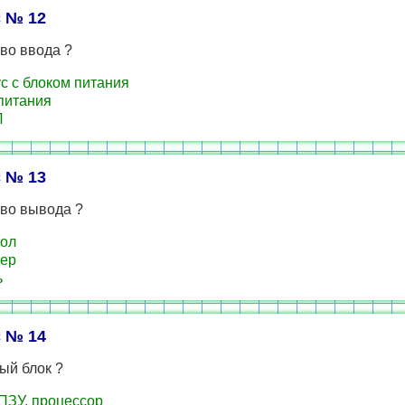
 № 12
во ввода ?
с с блоком питания
питания
Л
 № 13
тво вывода ?
ол
ер
ь
 № 14
ый блок ?
ПЗУ, процессор