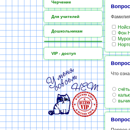
Черчение
Вопрос
Для учителей
Фамилия
Нойс
Дошкольникам
Фон 
Муро
Норт
VIP - доступ
Вопрос
Что означ
счёт
кальк
вычи
Вопрос
Первое 