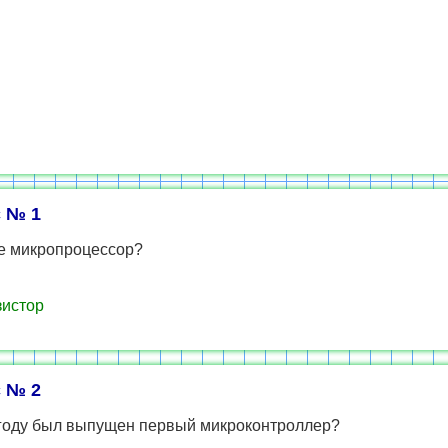
 № 1
ое микропроцессор?
истор
 № 2
 году был выпущен первый микроконтроллер?