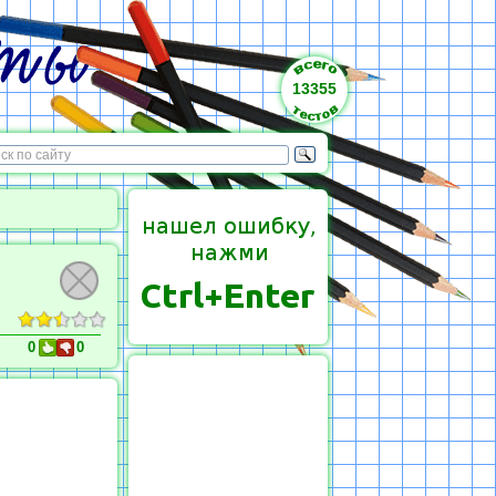
13355
0
0