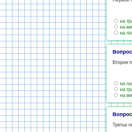
на тр
на ми
на ла
Вопрос
Второе 
на ла
на тр
на ми
Вопрос
Третье 