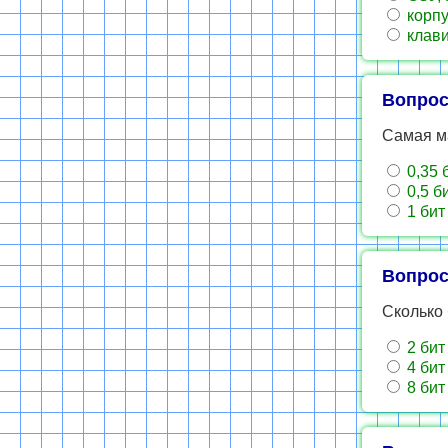
корпу
клави
Вопрос
Самая м
0,35 
0,5 б
1 бит
Вопрос
Сколько 
2 бит
4 бит
8 бит