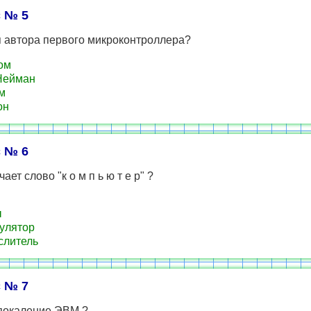
 № 5
 автора первого микроконтроллера?
ом
Нейман
м
он
 № 6
ает слово "к о м п ь ю т е р" ?
ы
улятор
слитель
 № 7
покаление ЭВМ ?