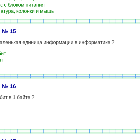
с с блоком питания
атура, колонки и мышь
 № 15
аленькая единица информации в информатике ?
бит
ит
 № 16
бит в 1 байте ?