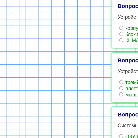
Вопрос
Устройст
корпу
блок 
КНМ
Вопрос
Устройс
трекб
плотт
мыш
Вопрос
Системн
ОЗУ, 