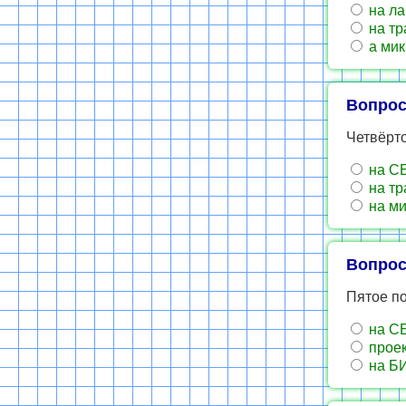
на ла
на тр
а мик
Вопрос
Четвёрт
на С
на тр
на ми
Вопрос
Пятое п
на СБ
проек
на Б