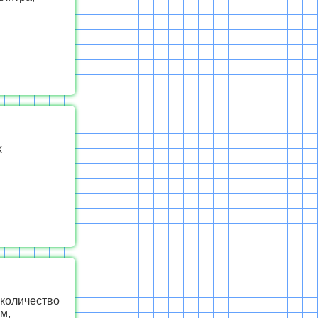
х
 количество
м,