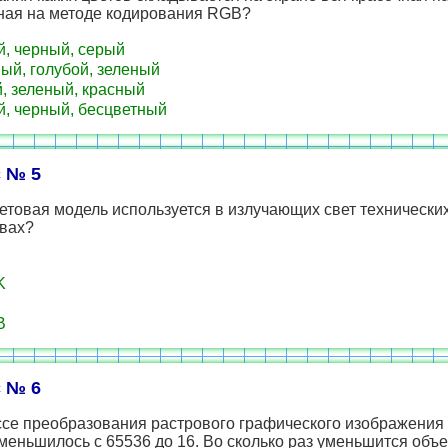
ная на методе кодирования RGB?
, черный, серый
ый, голубой, зеленый
, зеленый, красный
, черный, бесцветный
 № 5
етовая модель используется в излучающих свет технически
твах?
K
B
 № 6
ссе преобразования растрового графического изображения
меньшилось с 65536 до 16. Во сколько раз уменьшится объе