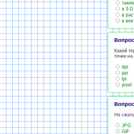
таким
в 3-D
в рас
в век
Вопрос
Какой те
точек на
dpi
ppi
lpi
pixel
Вопрос
Не сжат
JPG
GIF