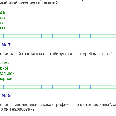
мый изображением в памяти?
аза
аза
аз
раз
 № 7
ения какой графики масштабируются c потерей качества?
ровой
рной
тальной
мерной
 № 8
ения, выполненные в какой графике, "не фотографичны", с
то они нарисованы