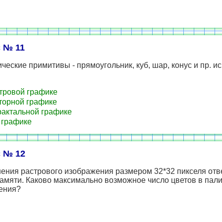
 № 11
ческие примитивы - прямоугольник, куб, шар, конус и пр. и
тровой графике
торной графике
актальной графике
 графике
 № 12
ения растрового изображения размером 32*32 пикселя отв
амяти. Каково максимально возможное число цветов в пал
ения?