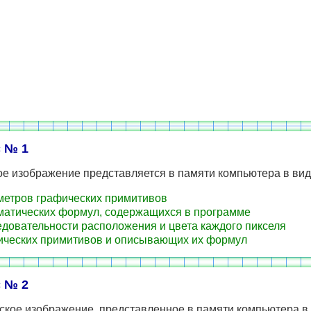
 № 1
е изображение представляется в памяти компьютера в вид
етров графических примитивов
атических формул, содержащихся в программе
довательности расположения и цвета каждого пикселя
ческих примитивов и описывающих их формул
 № 2
ское изображение, представленное в памяти компьютера в