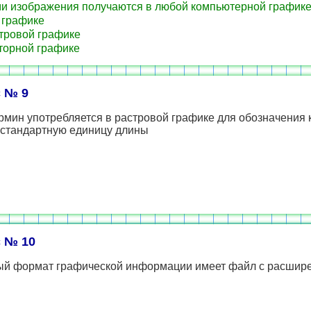
и изображения получаются в любой компьютерной график
 графике
тровой графике
торной графике
 № 9
рмин употребляется в растровой графике для обозначения 
 стандартную единицу длины
 № 10
ый формат графической информации имеет файл с расшир