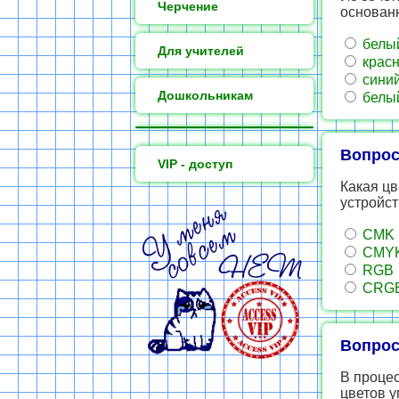
Черчение
основан
белый
Для учителей
красн
синий
Дошкольникам
белый
Вопрос
VIP - доступ
Какая цв
устройс
CMK
CMY
RGB
CRG
Вопрос
В проце
цветов у