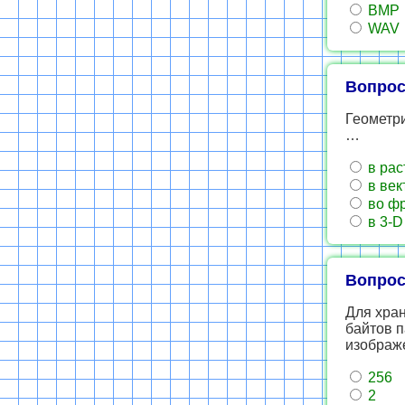
BMP
WAV
Вопрос
Геометри
…
в рас
в век
во фр
в 3-D
Вопрос
Для хран
байтов п
изображ
256
2