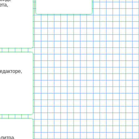
ета,
едакторе,
алитра,