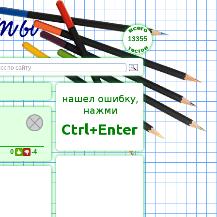
13355
0
-4