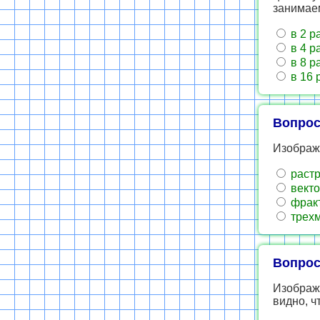
занимае
в 2 р
в 4 р
в 8 р
в 16 
Вопрос
Изображ
раст
векто
фрак
трех
Вопрос
Изображ
видно, ч