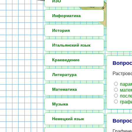
ИЗО
Информатика
История
Итальянский язык
Краеведение
Вопрос
Растрово
Литература
парам
Математика
матем
после
графи
Музыка
Немецкий язык
Вопрос
Графиче