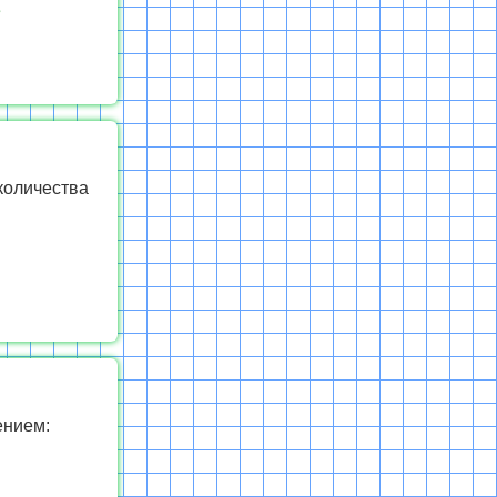
е
количества
ением: