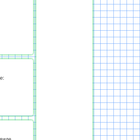
е:
 виде