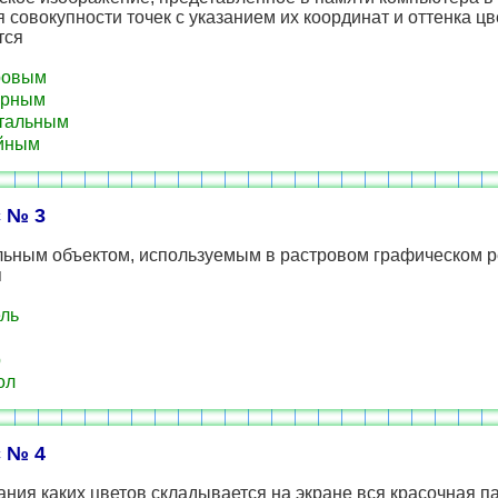
 совокупности точек с указанием их координат и оттенка цв
тся
ровым
орным
тальным
йным
 № 3
ьным объектом, используемым в растровом графическом р
я
ль
р
ол
 № 4
ания каких цветов складывается на экране вся красочная п