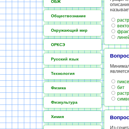
ОБЖ
описания
называе
Обществознание
раст
вект
Окружающий мир
фрак
лине
ОРКСЭ
Вопрос
Русский язык
Минимал
являетс
Технология
пиксе
бит
Физика
раст
симв
Физкультура
Химия
Вопрос
Из сочет