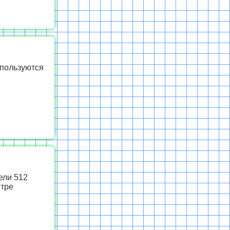
спользуются
ели 512
итре