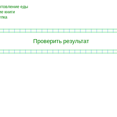
товление еды
е книги
улка