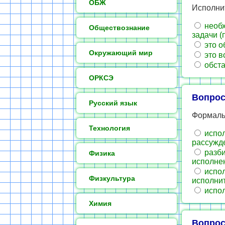
ОБЖ
Исполнит
необх
Обществознание
задачи (
это о
Окружающий мир
это в
обста
ОРКСЭ
Вопрос
Русский язык
Формальн
Технология
испол
рассужд
разби
Физика
исполне
испол
Физкультура
исполни
испол
Химия
Вопрос