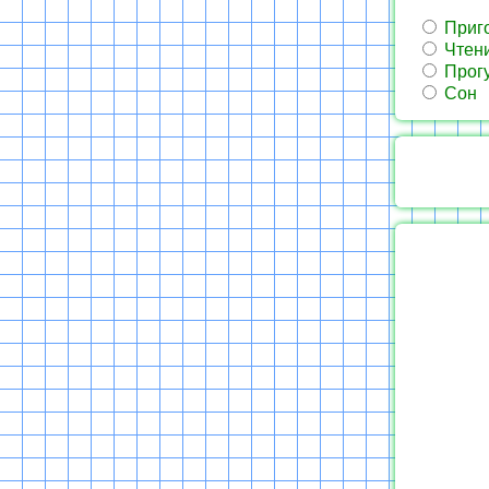
Приго
Чтени
Прог
Сон