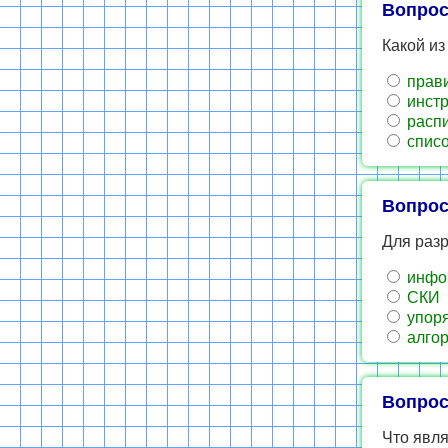
Вопрос
Какой из
прави
инстр
распи
списо
Вопрос
Для разр
инфо
СКИ
упоря
алгор
Вопрос
Что явл