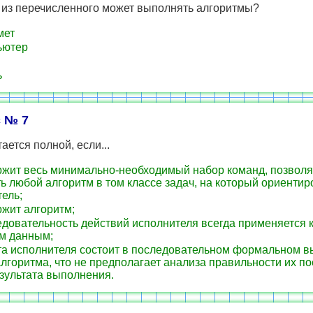
) из перечисленного может выполнять алгоритмы?
мет
ьютер
ь
 № 7
ается полной, если...
жит весь минимально-необходимый набор команд, позвол
ь любой алгоритм в том классе задач, на который ориентир
ель;
жит алгоритм;
довательность действий исполнителя всегда применяется 
м данным;
а исполнителя состоит в последовательном формальном 
лгоритма, что не предполагает анализа правильности их по
зультата выполнения.