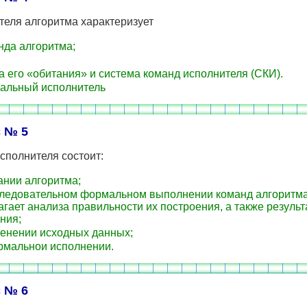
теля алгоритма характеризует
да алгоритма;
 его «обитания» и система команд исполнителя (СКИ).
альный исполнитель
 № 5
сполнителя состоит:
нии алгоритма;
ледовательном формальном выполнении команд алгоритма,
гает анализа правильности их построения, а также результ
ния;
нении исходных данных;
мальнои исполнении.
 № 6