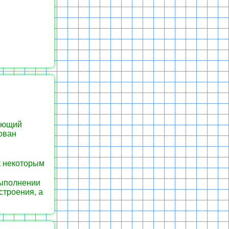
яющий
ован
к некоторым
выполнении
строения, а