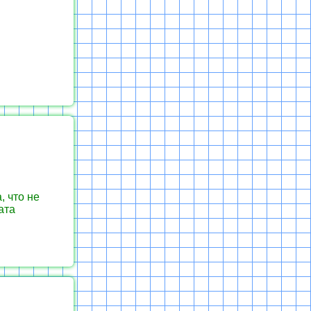
 что не
ата