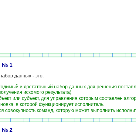
 № 1
абор данных - это:
одимый и достаточный набор данных для решения постав
получения искомого результата).
бъект или субъект, для управления которым составлен алго
новка, в которой функционирует исполнитель.
ся совокупность команд, которую может выполнить исполни
 № 2