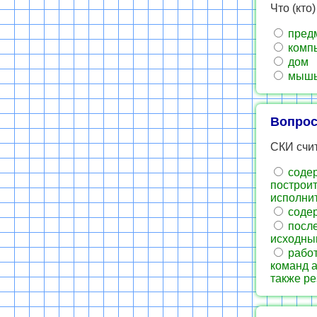
Что (кто
пред
комп
дом
мыш
Вопрос
СКИ счит
содер
построит
исполнит
содер
после
исходны
работ
команд а
также ре