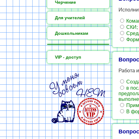
Черчение
Исполни
Для учителей
Коман
СКИ;
Дошкольникам
Среда
Форм
VIP - доступ
Вопрос
Работа и
Созда
в пос
предпола
выполне
Приме
В фор
Вопрос