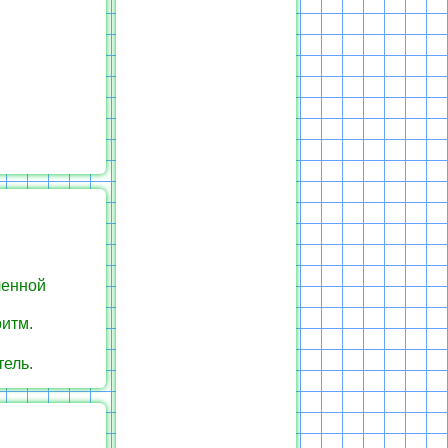
ленной
ритм.
тель.