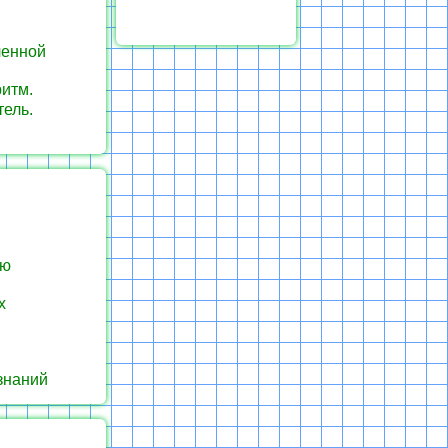
ленной
ритм.
тель.
ью
х
знаний