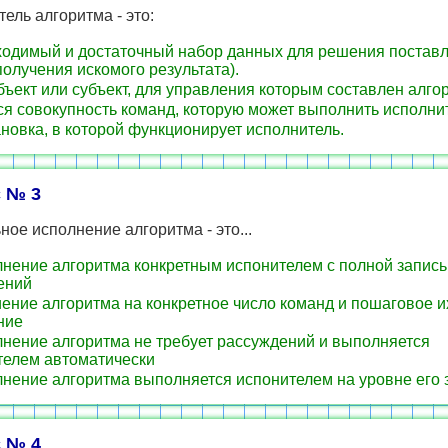
ель алгоритма - это:
одимый и достаточный набор данных для решения постав
получения искомого результата).
бъект или субъект, для управления которым составлен алго
ся совокупность команд, которую может выполнить исполни
новка, в которой функционирует исполнитель.
 № 3
ое исполнение алгоритма - это...
нение алгоритма конкретным испонителем с полной запис
ений
ение алгоритма на конкретное число команд и пошаговое и
ние
нение алгоритма не требует рассуждений и выполняется
телем автоматически
нение алгоритма выполняется испонителем на уровне его 
 № 4