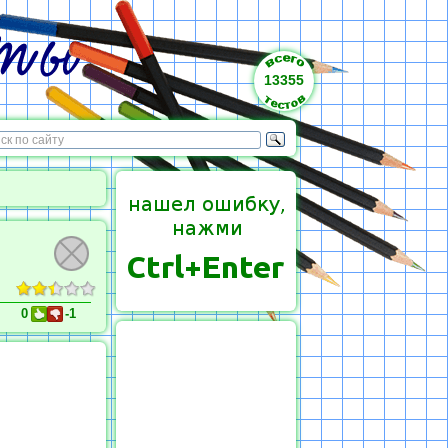
13355
0
-1