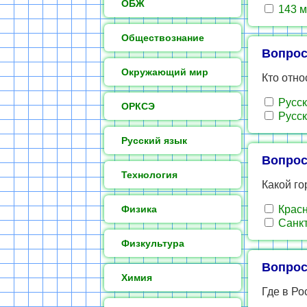
ОБЖ
143 м
Обществознание
Вопрос
Окружающий мир
Кто отно
Русск
ОРКСЭ
Русск
Русский язык
Вопрос
Технология
Какой г
Физика
Красн
Санкт
Физкультура
Вопрос
Химия
Где в Р