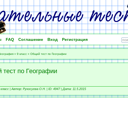
ы
FAQ
Соглашение
Вход
Регистрация
География
»
9 класс
»
Общий тест по Географии
 тест по Географии
 класс |
Автор: Рукосуева О.Н. |
ID: 4947 | Дата: 11.5.2015