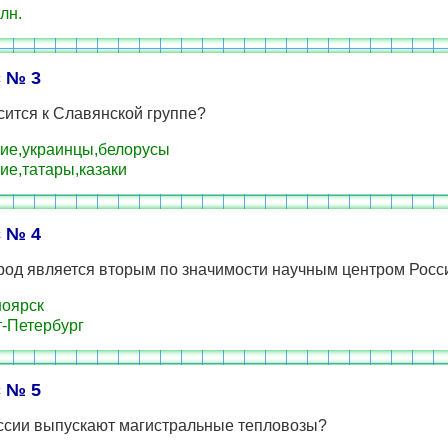
лн.
 № 3
сится к Славянской группе?
ие,украинцы,белорусы
ие,татары,казаки
 № 4
ород является вторым по значимости научным центром Росс
оярск
-Петербург
 № 5
оссии выпускают магистральные тепловозы?