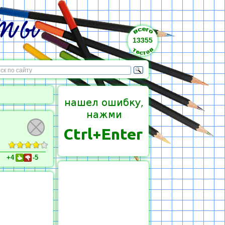
13355
+4
-5