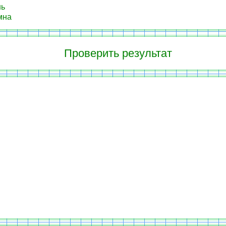
нь
мна