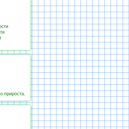
ости
ти
и
о прироста.