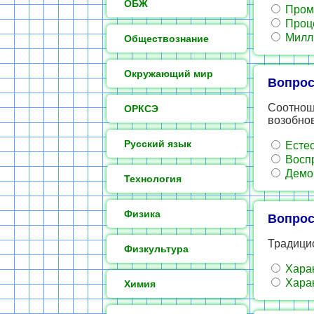
ОБЖ
Пром
Проц
Милл
Обществознание
Окружающий мир
Вопрос
Соотнош
ОРКСЭ
возобно
Русский язык
Естес
Воспр
Демог
Технология
Физика
Вопрос
Традици
Физкультура
Харак
Харак
Химия