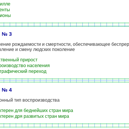
илле
енты
ионы
 № 3
ение рождаемости и смертности, обеспечивающее беспре
вление и смену людских поколение
твенный прирост
оизводство населения
рафический переход
 № 4
онный тип воспроизводства
терен для беднейших стран мира
терен дря развитых стран мира