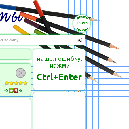
13355
+5
-6