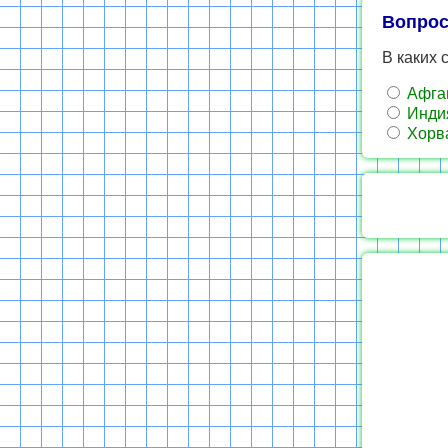
Вопрос
В каких 
Афган
Индия
Хорва