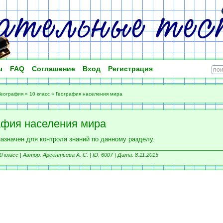
ы
FAQ
Соглашение
Вход
Регистрация
География
»
10 класс
»
География населения мира
афия населения мира
назначен для контроля знаний по данному разделу.
0 класс |
Автор: Арсентьева А. С. |
ID: 6007 | Дата: 8.11.2015