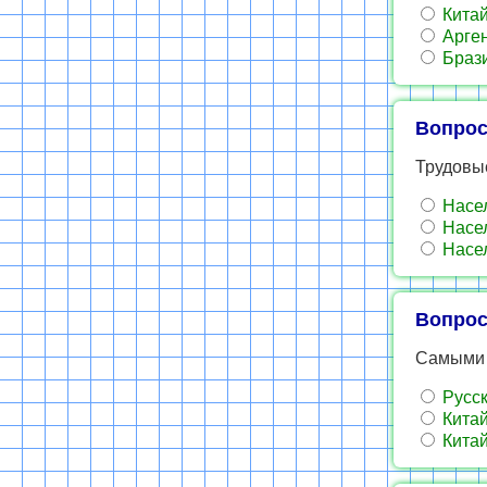
Китай
Арген
Брази
Вопрос
Трудовые
Насел
Насел
Насел
Вопрос
Самыми 
Русск
Китай
Китай