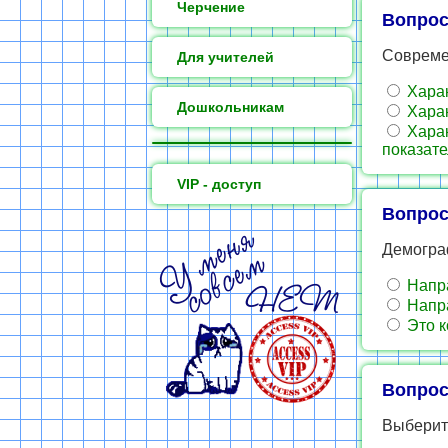
Черчение
Вопрос
Совреме
Для учителей
Харак
Дошкольникам
Харак
Харак
показат
VIP - доступ
Вопрос
Демогра
Напра
Напра
Это к
Вопрос
Выберите