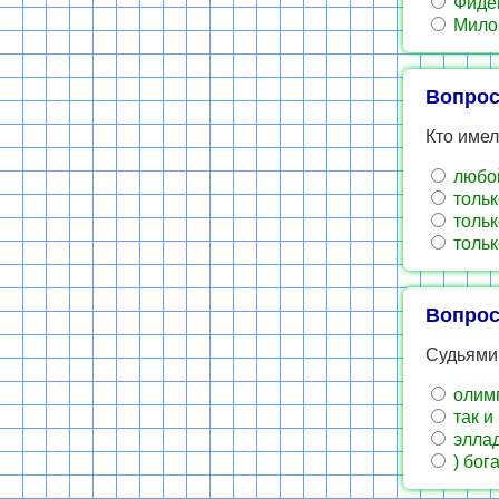
Фиде
Мило
Вопрос
Кто имел
любой
тольк
тольк
тольк
Вопрос
Судьями
олим
так и
элла
) бог