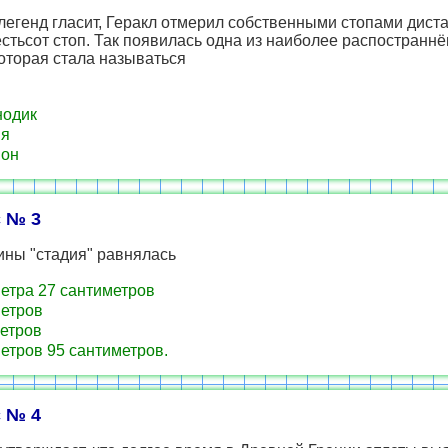
легенд гласит, Геракл отмерил собственными стопами дист
естьсот стоп. Так появилась одна из наиболее распостранн
оторая стала называться
нодик
ия
ион
 № 3
ины "стадия" равнялась
етра 27 сантиметров
етров
етров
етров 95 сантиметров.
 № 4