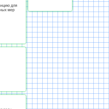
анцию для
ёных мер