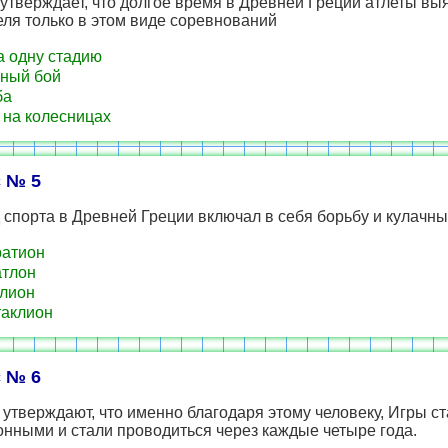
утверждает, что долгое время в Древней Греции атлеты вы
ля только в этом виде соревнований
а одну стадию
ный бой
ба
 на колесницах
 № 5
 спорта в Древней Греции включал в себя борьбу и кулачны
атион
тлон
лион
аклион
 № 6
утверждают, что именно благодаря этому человеку, Игры с
нными и стали проводиться через каждые четыре года.