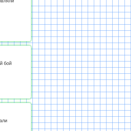
являли
й бой
тали