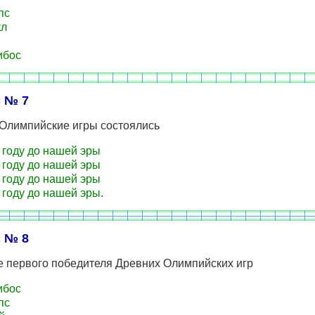
пс
кл
ибос
 № 7
Олимпийские игры состоялись
 году до нашей эры
 году до нашей эры
 году до нашей эры
 году до нашей эры.
 № 8
е первого победителя Древних Олимпийских игр
ибос
пс