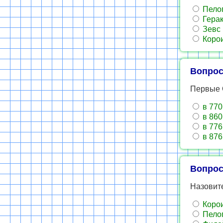
Пело
Гера
Зевс
Коро
Вопрос
Первые 
в 770
в 860
в 776
в 876
Вопрос
Назовит
Коро
Пело