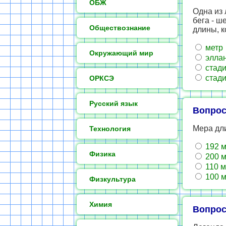
ОБЖ
Одна из 
бега - ш
Обществознание
длины, к
метр
Окружающий мир
элла
стад
стад
ОРКСЭ
Русский язык
Вопрос
Мера дл
Технология
192 м
Физика
200 м
110 м
100 м
Физкультура
Химия
Вопрос