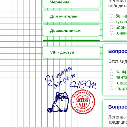
Легенда 
Черчение
победите
бег н
Для учителей
кулач
борь
Дошкольникам
гонки
Вопрос
VIP - доступ
Этот вид
панкр
пента
герак
спарт
Вопрос
Легенды 
традицио