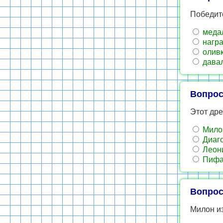
Победит
меда
награ
оливк
давал
Вопрос
Этот дре
Мило
Диаг
Леон
Пифа
Вопрос
Милон из