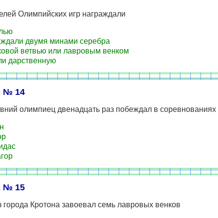
елей Олимпийских игр награждали
лью
ждали двумя минами серебра
овой ветвью или лавровым венком
и дарственную
 № 14
вний олимпиец двенадцать раз побеждал в соревнованиях п
н
ор
идас
гор
 № 15
 города Кротона завоевал семь лавровых венков