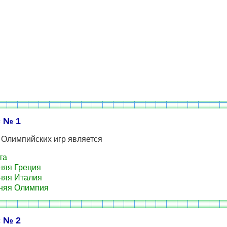
 № 1
 Олимпийских игр является
та
яя Греция
няя Италия
няя Олимпия
 № 2