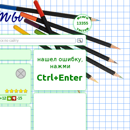
13355
+12
-15