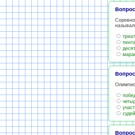
Вопрос
Соревно
называл
триат
пента
десят
мара
Вопрос
Олимпио
побед
четыр
участ
судей
Вопрос