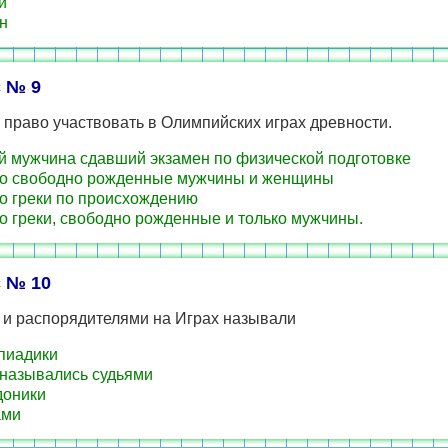
й
н
 № 9
 право участвовать в Олимпийских играх древности.
 мужчина сдавший экзамен по физической подготовке
о свободно рожденные мужчины и женщины
о греки по происхождению
о греки, свободно рожденные и только мужчины.
 № 10
 и распорядителями на Играх называли
пиадики
 назывались судьями
доники
ами