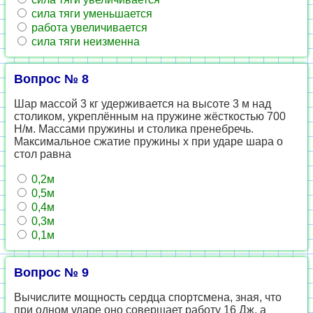
сила тяги уменьшается
работа увеличивается
сила тяги неизменна
Вопрос № 8
Шар массой 3 кг удерживается на высоте 3 м над
столиком, укреплённым на пружине жёсткостью 700
Н/м. Массами пружины и столика пренебречь.
Максимальное сжатие пружины x при ударе шара о
стол равна
0,2м
0,5м
0,4м
0,3м
0,1м
Вопрос № 9
Вычислите мощность сердца спортсмена, зная, что
при одном ударе оно совершает работу 16 Дж, а