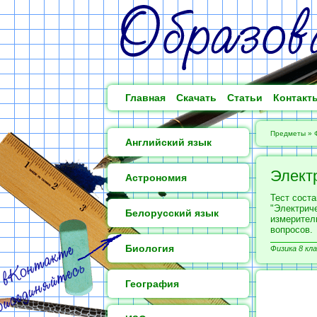
Главная
Скачать
Статьи
Контакт
Предметы
»
Английский язык
Элект
Астрономия
Тест сост
"Электриче
Белорусский язык
измерител
вопросов.
Биология
Физика 8 кла
География