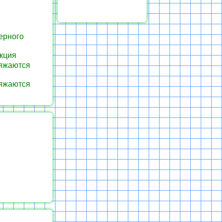
ерного
акция
ряжаются
ряжаются