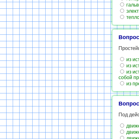
гальв
элект
тепло
Вопрос
Простей
из ис
из ис
из ис
собой п
из пр
Вопрос
Под дейс
движе
движе
движе