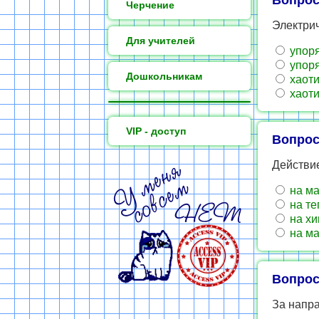
Вопрос
Черчение
Электрич
Для учителей
упоря
упоря
Дошкольникам
хаоти
хаоти
VIP - доступ
Вопрос
Действи
на ма
на те
на хи
на ма
Вопрос
За напра