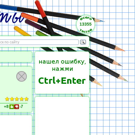
13355
+8
-7