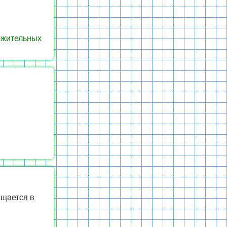
ожительных
ащается в