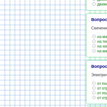
движе
Вопрос
Свечени
на ма
на те
на хи
на ма
Вопрос
Электри
от по
от от
от по
от от