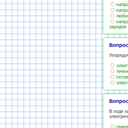
напра
напра
любое
напра
зарядов 
Вопрос
Упорядо
элект
течен
поток
элект
Вопрос
В ходе х
электрич
генер