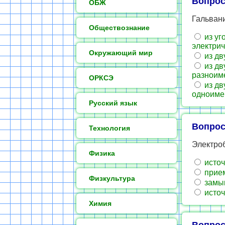
Вопрос
ОБЖ
Гальвани
Обществознание
из уг
электри
Окружающий мир
из дв
из дв
разноим
ОРКСЭ
из дв
одноиме
Русский язык
Вопрос
Технология
Электро
Физика
источ
прием
Физкультура
замык
источ
Химия