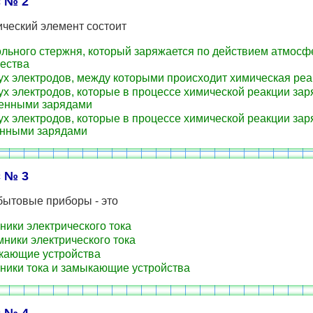
 № 2
ческий элемент состоит
ольного стержня, который заряжается по действием атмосф
чества
ух электродов, между которыми происходит химическая ре
ух электродов, которые в процессе химической реакции за
енными зарядами
ух электродов, которые в процессе химической реакции за
нными зарядами
 № 3
бытовые приборы - это
ники электрического тока
ники электрического тока
ающие устройства
ники тока и замыкающие устройства