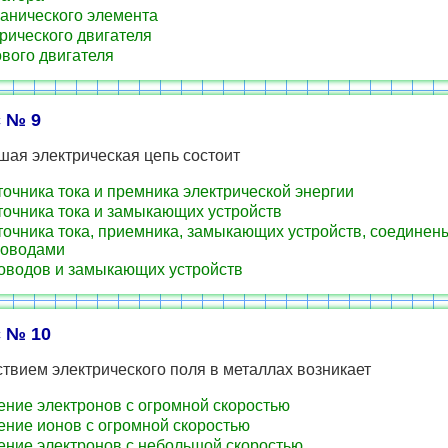
анического элемента
рического двигателя
вого двигателя
 № 9
шая электрическая цепь состоит
точника тока и премника электрической энергии
точника тока и замыкающих устройств
точника тока, приемника, замыкающих устройств, соединен
роводами
оводов и замыкающих устройств
 № 10
твием электрического поля в металлах возникает
ние электронов с огромной скоростью
ние ионов с огромной скоростью
ние электронов с небольшой скоростью