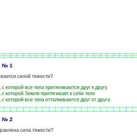
 № 1
вается силой тяжести?
 с которой все тела притягиваются друг к другу
 с которой Земля притягивает к себе тело
 с которой все тела отталкиваются друг от друга
 № 2
правлена сила тяжести?