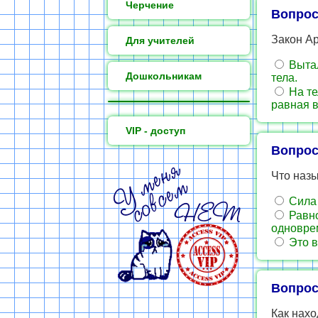
Черчение
Вопрос
Закон А
Для учителей
Вытал
Дошкольникам
тела.
На те
равная в
VIP - доступ
Вопрос
Что наз
Сила 
Равно
одновре
Это в
Вопрос
Как нах