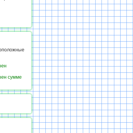
воположные
вен
вен сумме