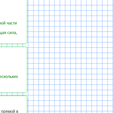
ной части
щая сила,
ескольких
 прямой в