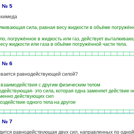
 № 5
рхимеда
кивающая сила, равная весу жидкости в объёме погружён
ло, погружённое в жидкость или газ, действует выталкиваю
есу жидкости или газа в объёме погружённой части тела.
 № 6
ывается равнодействующей силой?
взаимодействия с другим физическим телом
действующая- это сила, которая одна заменяет действие н
менно действующих сил
оздействие одного тела на другое
 № 7
одится равнодействующая двух сил, направленных по одной