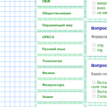
ОБЖ
ввер
вниз
не им
Обществознание
Окружающий мир
Вопрос
Формула
ОРКСЭ
m/g
Русский язык
mg
Технология
Вопрос
Физика
Какая с
Вытал
Физкультура
силе тяж
Вытал
Сила,
Химия