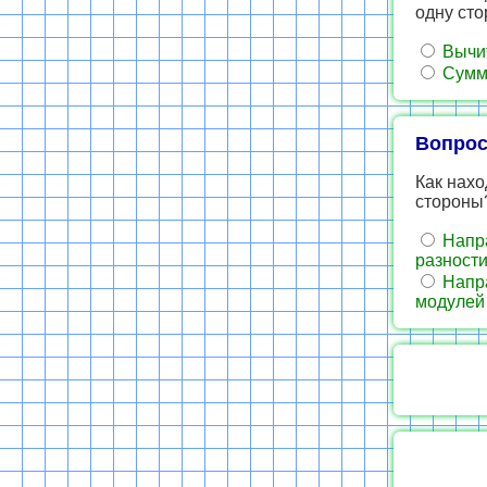
одну сто
Вычит
Сумма
Вопрос
Как нах
стороны
Напра
разност
Напра
модулей