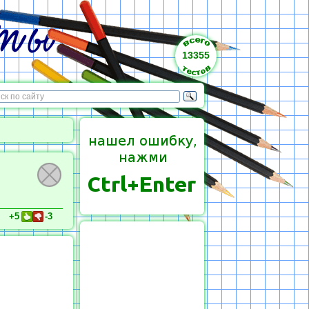
13355
+5
-3