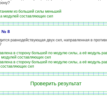
рону?
анием из большей силы меньшей
 модулей составляющих сил
 № 8
одится равнодействующая двух сил, направленная в проти
?
влена в сторону большей по модулю силы, а её модуль ра
и модулей составляющих сил
влена в сторону большей по модулю силы, а её модуль ра
 составляющих сил