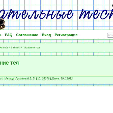
ы
FAQ
Соглашение
Вход
Регистрация
Физика
»
7 класс
»
Плавание тел
ние тел
сс |
Автор: Гусишный В. Б. |
ID: 16076 | Дата: 30.1.2022