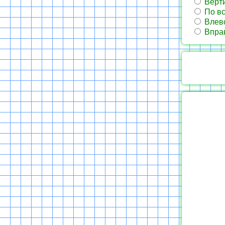
Верти
По вс
Влев
Впра