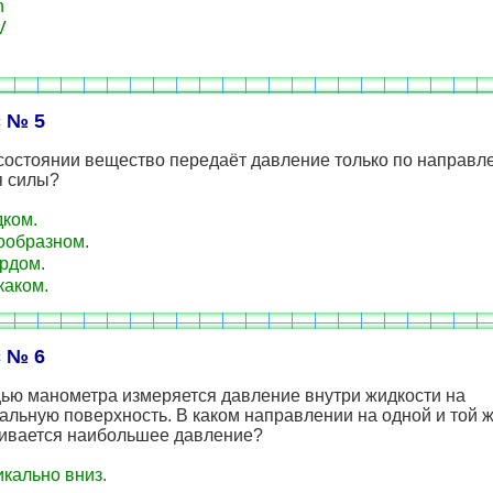
h
V
 № 5
 состоянии вещество передаёт давление только по направл
я силы?
ком.
ообразном.
рдом.
каком.
 № 6
ью манометра измеряется давление внутри жидкости на
альную поверхность. В каком направлении на одной и той 
ивается наибольшее давление?
кально вниз.