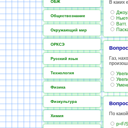
ОБЖ
В каких 
Джоу
Обществознание
Ньют
Ватт.
Паска
Окружающий мир
ОРКСЭ
Вопрос
Газ, нах
Русский язык
произошл
Технология
Увели
Увели
Умень
Физика
Физкультура
Вопрос
По како
Химия
p=F/