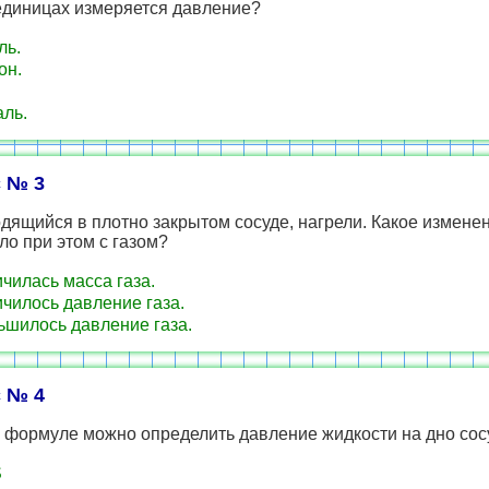
единицах измеряется давление?
ль.
он.
ль.
 № 3
одящийся в плотно закрытом сосуде, нагрели. Какое измене
о при этом с газом?
чилась масса газа.
чилось давление газа.
шилось давление газа.
 № 4
й формуле можно определить давление жидкости на дно сос
S