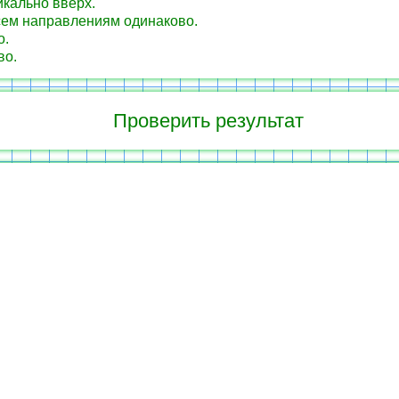
кально вверх.
ем направлениям одинаково.
о.
во.