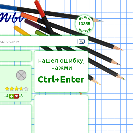
13355
+4
-3