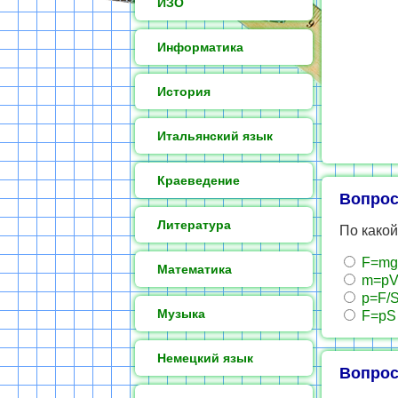
ИЗО
Информатика
История
Итальянский язык
Краеведение
Вопрос
Литература
По како
F=mg
Математика
m=p
p=F/
Музыка
F=pS
Немецкий язык
Вопрос