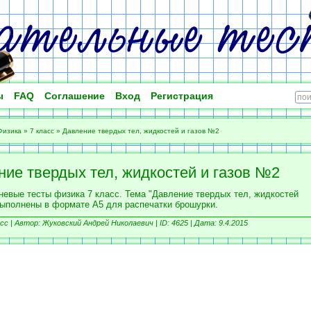
ы
FAQ
Соглашение
Вход
Регистрация
Физика
»
7 класс
»
Давление твердых тел, жидкостей и газов №2
ние твердых тел, жидкостей и газов №2
невые тесты физика 7 класс. Тема "Давление твердых тел, жидкостей
 Выполнены в формате А5 для распечатки брошурки.
сс |
Автор: Жуковский Андрей Николаевич |
ID: 4625 | Дата: 9.4.2015