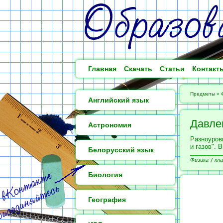
Главная
Скачать
Статьи
Контакт
Предметы
»
Английский язык
Давле
Астрономия
Разноуров
и газов".
Белорусский язык
Физика 7 кла
Биология
География