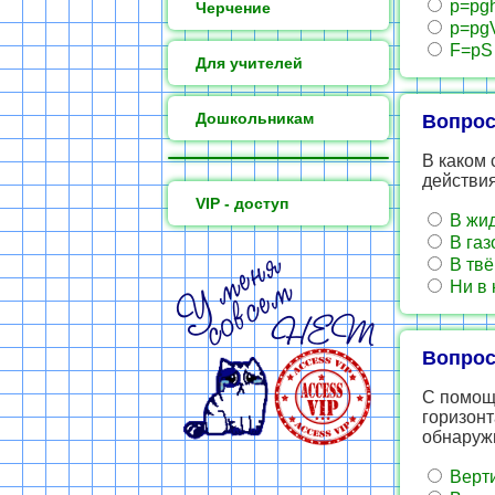
p=pg
Черчение
p=pg
F=pS
Для учителей
Дошкольникам
Вопрос
В каком
действи
VIP - доступ
В жид
В газ
В твё
Ни в 
Вопрос
С помощ
горизонт
обнаруж
Верти