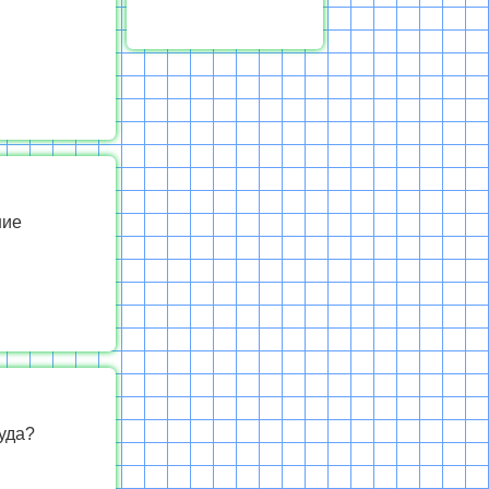
ние
уда?