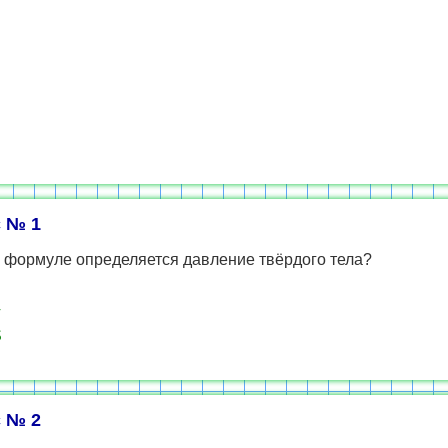
 № 1
й формуле определяется давление твёрдого тела?
V
S
 № 2