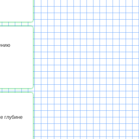
ению
же глубине