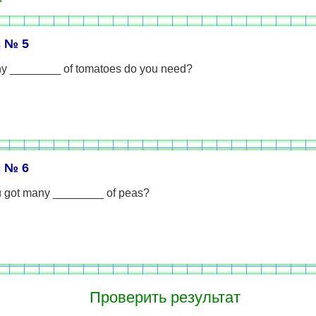
 № 5
 ________ of tomatoes do you need?
 № 6
 got many ________ of peas?