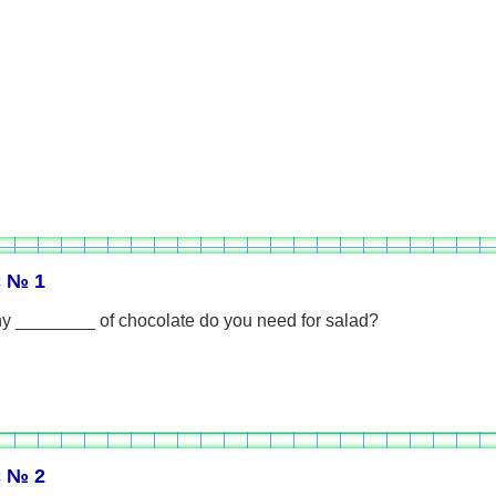
 № 1
 ________ of chocolate do you need for salad?
 № 2