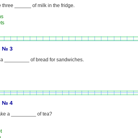
 three ______ of milk in the fridge.
ns
ts
 № 3
a _________ of bread for sandwiches.
 № 4
ake a _________ of tea?
t
n