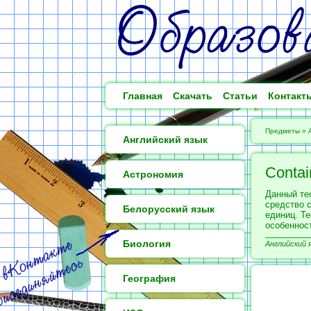
Главная
Скачать
Статьи
Контакт
Предметы
»
Английский язык
Contai
Астрономия
Данный тес
средство 
Белорусский язык
единиц. Те
особеннос
Биология
Английский я
География