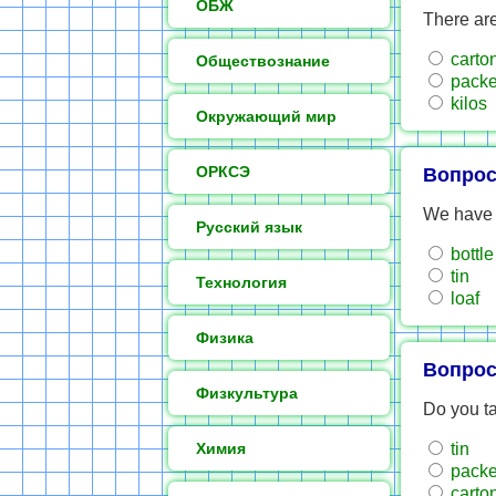
ОБЖ
There are
carto
Обществознание
packe
kilos
Окружающий мир
ОРКСЭ
Вопрос
We have 
Русский язык
bottle
tin
Технология
loaf
Физика
Вопрос
Физкультура
Do you t
Химия
tin
packe
carto