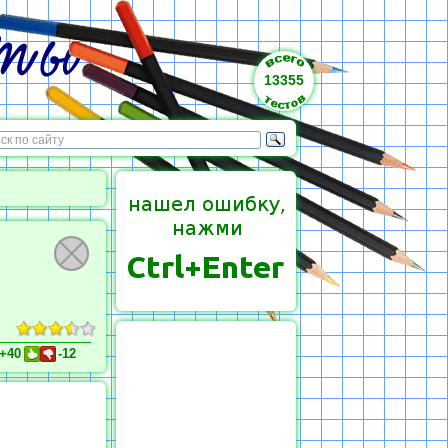
13355
+40
-12