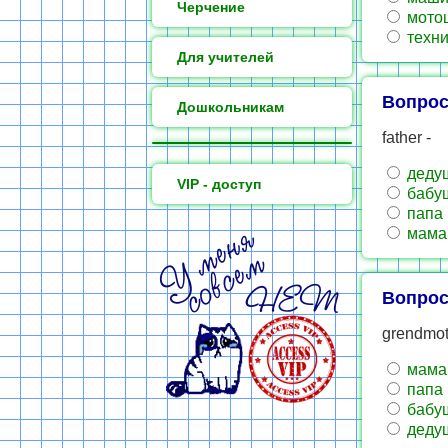
Черчение
мото
техни
Для учителей
Вопрос
Дошкольникам
father -
деду
VIP - доступ
бабу
папа
мама
Вопрос
grendmot
мама
папа
бабу
деду