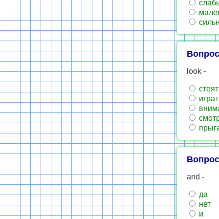
слаб
мале
силь
Вопрос
look -
стоят
играт
вним
смотр
прыг
Вопрос
and -
да
нет
и