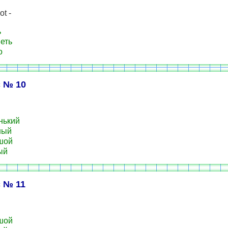
ot -
ь
еть
о
 № 10
нький
ный
шой
ый
 № 11
шой