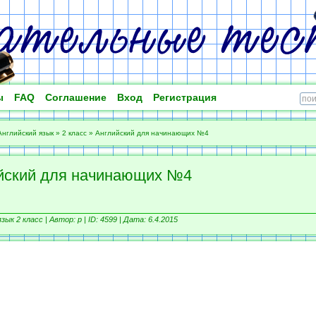
ы
FAQ
Соглашение
Вход
Регистрация
Английский язык
»
2 класс
»
Английский для начинающих №4
йский для начинающих №4
зык 2 класс |
Автор: р |
ID: 4599 | Дата: 6.4.2015