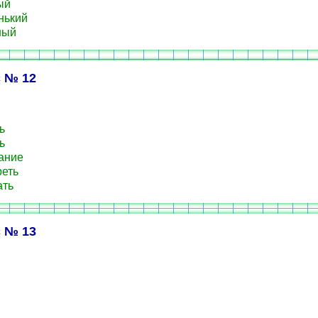
ый
нький
ный
 № 12
ь
ь
ание
еть
ать
 № 13