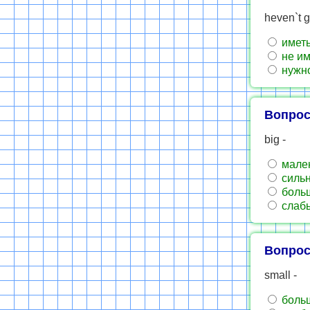
heven`t g
имет
не им
нужн
Вопрос
big -
мале
силь
боль
слаб
Вопрос
small -
боль