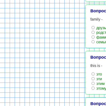
Вопрос
family -
друзь
родст
фами
семь
Вопрос
this is -
это
эти
этим
этом
Вопрос