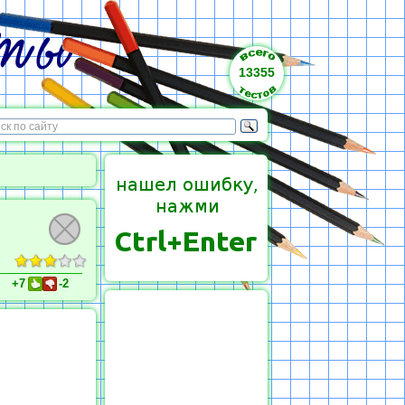
13355
+7
-2