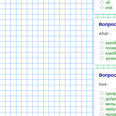
эй
или
Вопрос
what -
какой
почем
какой
зачем
Вопрос
love -
прек
добр
милы
люби
ненав