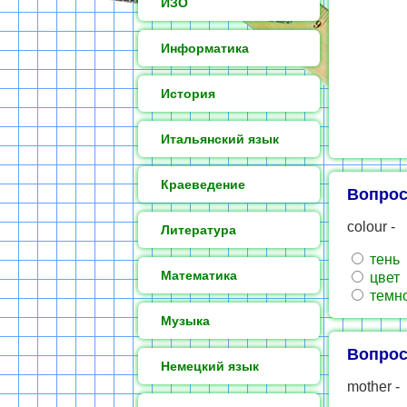
ИЗО
Информатика
История
Итальянский язык
Краеведение
Вопрос
colour -
Литература
тень
Математика
цвет
темн
Музыка
Вопрос
Немецкий язык
mother -