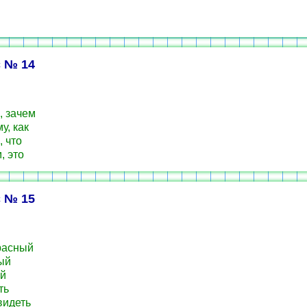
 № 14
, зачем
у, как
, что
, это
 № 15
расный
ый
й
ть
идеть