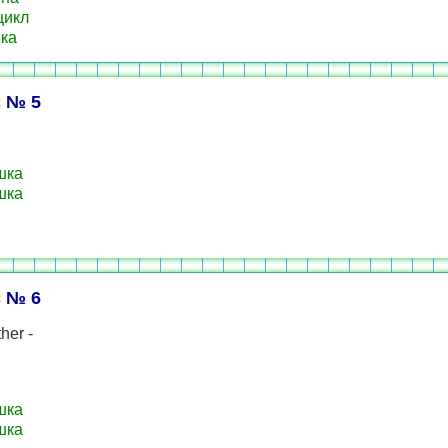
цикл
ка
 № 5
шка
шка
 № 6
her -
шка
шка