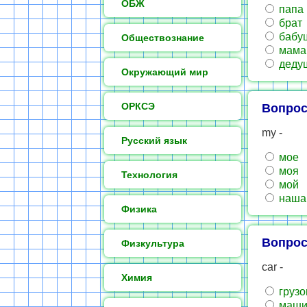
ОБЖ
папа
брат
бабу
Обществознание
мама
деду
Окружающий мир
ОРКСЭ
Вопрос
my -
Русский язык
мое
моя
Технология
мой
наша
Физика
Вопрос
Физкультура
car -
Химия
грузо
маши