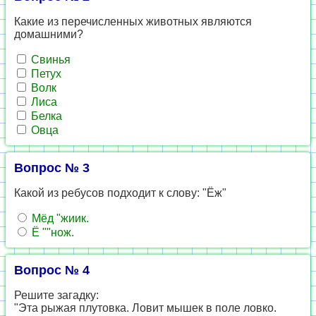
Какие из перечисленных животных являются
домашними?
Свинья
Петух
Волк
Лиса
Белка
Овца
Вопрос № 3
Какой из ребусов подходит к слову: "Ёж"
Мёд "жиик.
Ё ""нож.
Вопрос № 4
Решите загадку:
"Эта рыжая плутовка. Ловит мышек в поле ловко.