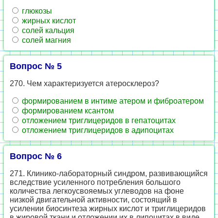
глюкозы
жирных кислот
солей кальция
солей магния
Вопрос № 5
270. Чем характеризуется атеросклероз?
формированием в интиме атером и фиброатером
формированием ксантом
отложением триглицеридов в гепатоцитах
отложением триглицеридов в адипоцитах
Вопрос № 6
271. Клинико-лабораторный синдром, развивающийся
вследствие усиленного потребления большого
количества легкоусвояемых углеводов на фоне
низкой двигательной активности, состоящий в
усилении биосинтеза жирных кислот и триглицеридов
в жировой ткани и отложении их в липоцитах в виде