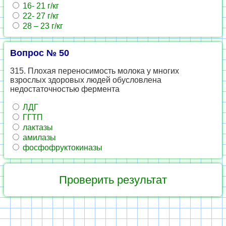
16- 21 г/кг
22- 27 г/кг
28 – 23 г/кг
Вопрос № 50
315. Плохая переносимость молока у многих
взрослых здоровых людей обусловлена
недостаточностью фермента
ЛДГ
ГГТП
лактазы
амилазы
фосфофруктокиназы