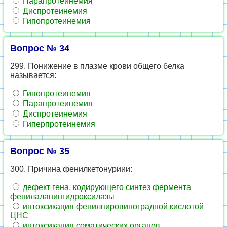
Парапротеинемия
Диспротеинемия
Гипопротеинемия
Вопрос № 34
299. Понижение в плазме крови общего белка
называется:
Гипопротеинемия
Парапротеинемия
Диспротеинемия
Гиперпротеинемия
Вопрос № 35
300. Причина фенилкетонуриии:
дефект гена, кодирующего синтез фермента
фенилаланингидроксилазы
интоксикация фенилпировиноградной кислотой
ЦНС
интоксикация соматических органов