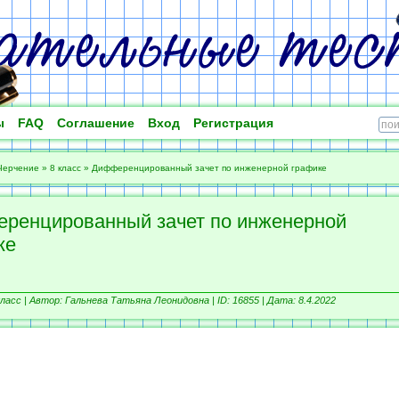
ы
FAQ
Соглашение
Вход
Регистрация
Черчение
»
8 класс
»
Дифференцированный зачет по инженерной графике
ренцированный зачет по инженерной
ке
ласс |
Автор: Гальнева Татьяна Леонидовна |
ID: 16855 | Дата: 8.4.2022