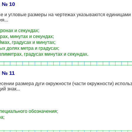
 № 10
е и угловые размеры на чертежах указываются единицами
я...
ронах и секундах;
рах, минутах и секундах;
мах, градусах и минутах;
ых долях метра и градусах;
лиметрах, градусах минутах и секундах.
 № 11
сении размера дуги окружности (части окружности) исполь
й знак...
пециального обозначения;
а;