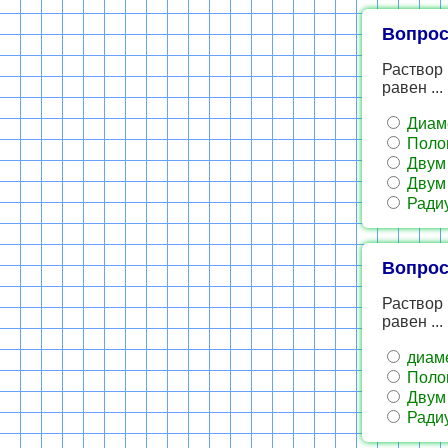
Вопрос
Раствор 
равен ...
Диаме
Полов
Двум 
Двум 
Радиу
Вопрос
Раствор 
равен ...
диам
Полов
Двум 
Радиу