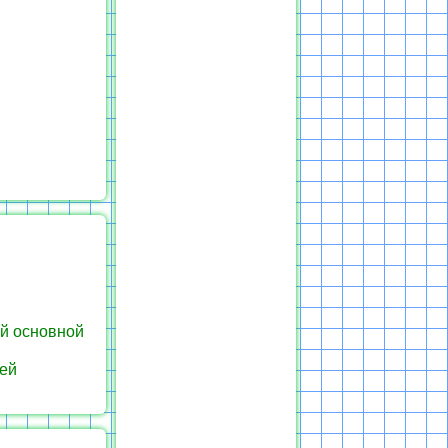
й основной
ей