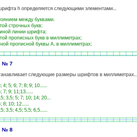
шрифта h определяется следующими элементами...
оянием между буквами.
ой строчных букв;
ной линии шрифта;
ой прописных букв в миллиметрах;
ой прописной буквы А, в миллиметрах;
 № 7
танавливает следующие размеры шрифтов в миллиметрах..
; 4; 5; 6; 7; 8; 9; 10......
; 7; 9; 11;13......
5; 3,5; 5; 7; 10; 14; 20...
; 8; 10; 12......
5; 3,5; 4,5; 5,5; 6,5......
 № 8