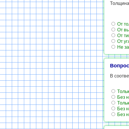
Толщина 
От то
От вы
От ти
От уг
Не за
Вопрос
В соотве
Тольк
Без н
Тольк
Без н
Без н