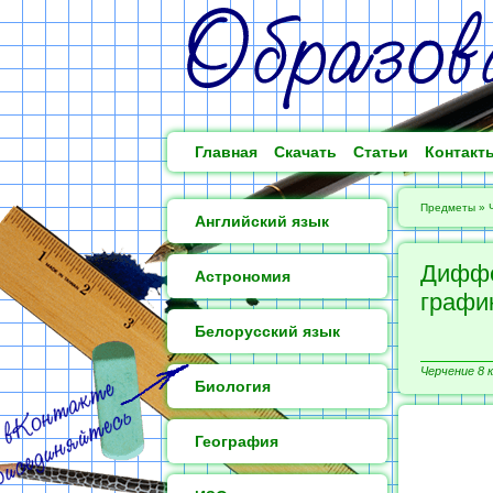
Главная
Скачать
Статьи
Контакт
Предметы
»
Английский язык
Диффе
Астрономия
графи
Белорусский язык
Черчение 8 к
Биология
География