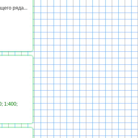
его ряда...
0; 1:400;