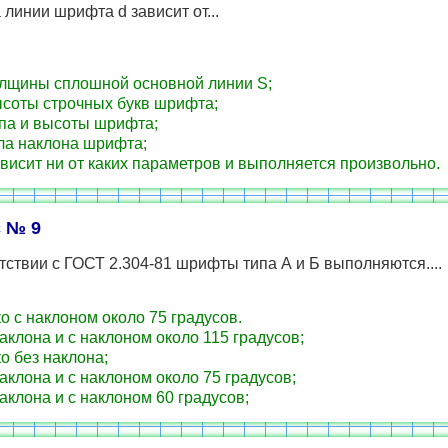
линии шрифта d зависит от...
лщины сплошной основной линии S;
соты строчных букв шрифта;
па и высоты шрифта;
ла наклона шрифта;
висит ни от каких параметров и выполняется произвольно.
 № 9
тствии с ГОСТ 2.304-81 шрифты типа А и Б выполняются....
о с наклоном около 75 градусов.
аклона и с наклоном около 115 градусов;
о без наклона;
аклона и с наклоном около 75 градусов;
аклона и с наклоном 60 градусов;