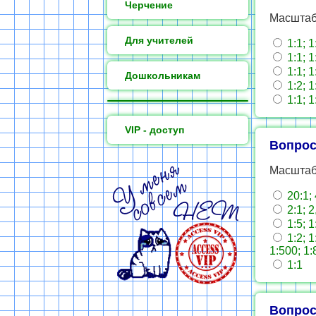
Черчение
Масштаб
Для учителей
1:1; 1:
1:1; 1:
1:1; 1:
Дошкольникам
1:2; 1:
1:1; 1:
VIP - доступ
Вопрос
Масштабы
20:1; 
2:1; 2
1:5; 1:
1:2; 1
1:500; 1:
1:1
Вопрос