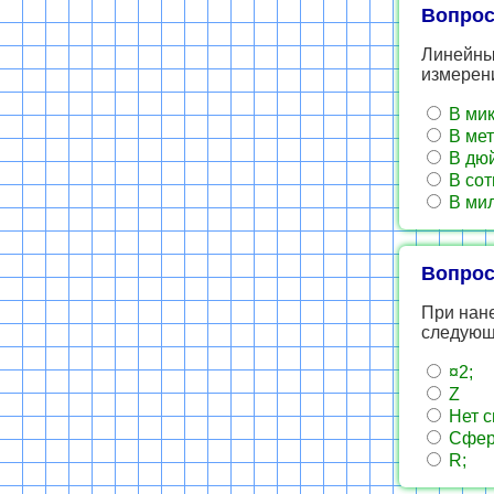
Вопрос
Линейны
измерени
В мик
В мет
В дюй
В сот
В мил
Вопрос
При нане
следующи
¤2;
Z
Нет с
Сфер
R;