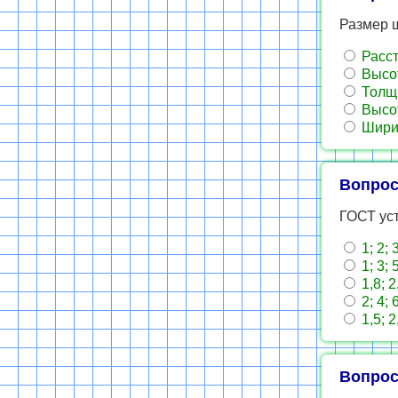
Размер 
Расст
Высот
Толщи
Высот
Ширин
Вопрос
ГОСТ ус
1; 2; 3
1; 3; 5
1,8; 2,
2; 4; 6
1,5; 2,
Вопрос