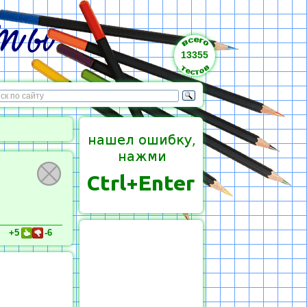
13355
+5
-6