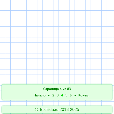
Страница 4 из 83
Начало
«
2
3
4
5
6
»
Конец
© TestEdu.ru 2013-2025