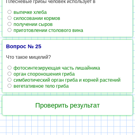
Плес­не­вые грибы че­ло­век ис­поль­зу­ет в
вы­печ­ке хлеба
си­ло­со­ва­нии кор­мов
по­лу­че­нии сыров
при­го­тов­ле­нии сто­ло­во­го вина
Вопрос № 25
Что такое ми­це­лий?
фо­то­син­те­зи­ру­ю­щая часть ли­шай­ни­ка
орган спо­ро­но­ше­ния гриба
сим­био­ти­че­ский орган гриба и кор­ней рас­те­ний
ве­ге­та­тив­ное тело гриба