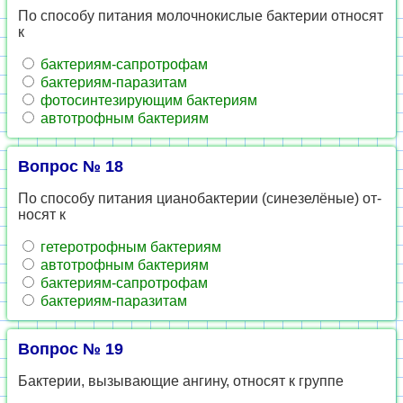
По спо­со­бу пи­та­ния мо­лоч­но­кис­лые бак­те­рии от­но­сят
к
бак­те­ри­ям-са­про­тро­фам
бак­те­ри­ям-па­ра­зи­там
фо­то­син­те­зи­ру­ю­щим бак­те­ри­ям
ав­то­троф­ным бак­те­ри­ям
Вопрос № 18
По спо­со­бу пи­та­ния ци­анобак­те­рии (си­не­зелёные) от­
но­сят к
ге­те­ро­троф­ным бак­те­ри­ям
ав­то­троф­ным бак­те­ри­ям
бак­те­ри­ям-са­про­тро­фам
бак­те­ри­ям-па­ра­зи­там
Вопрос № 19
Бак­те­рии, вы­зы­ва­ю­щие ан­ги­ну, от­но­сят к груп­пе