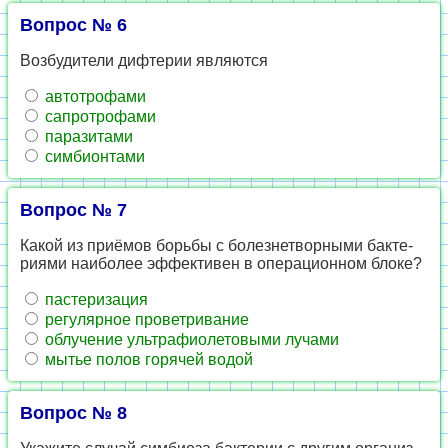
Вопрос № 6
Воз­бу­ди­те­ли диф­те­рии яв­ля­ют­ся
ав­то­тро­фа­ми
са­про­тро­фа­ми
па­ра­зи­та­ми
сим­бион­та­ми
Вопрос № 7
Какой из приёмов борь­бы с бо­лез­не­твор­ны­ми бак­те­
ри­я­ми наи­бо­лее эф­фек­ти­вен в опе­ра­ци­он­ном блоке?
па­сте­ри­за­ция
ре­гу­ляр­ное про­вет­ри­ва­ние
об­лу­че­ние уль­тра­фи­о­ле­то­вы­ми лу­ча­ми
мытье полов го­ря­чей водой
Вопрос № 8