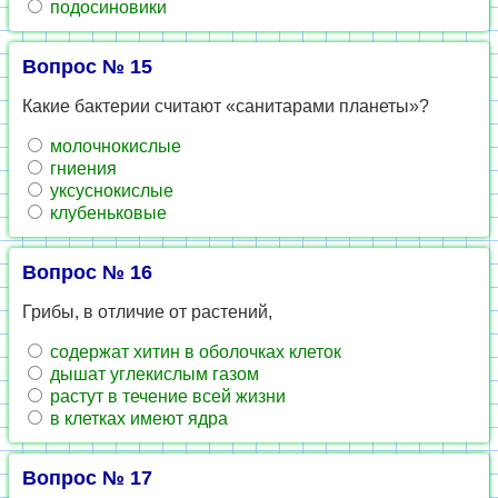
под­оси­но­ви­ки
Вопрос № 15
Какие бак­те­рии счи­та­ют «са­ни­та­ра­ми пла­не­ты»?
мо­лоч­но­кис­лые
гни­е­ния
ук­сус­но­кис­лые
клу­бень­ко­вые
Вопрос № 16
Грибы, в от­ли­чие от рас­те­ний,
со­дер­жат хитин в обо­лоч­ках кле­ток
дышат уг­ле­кис­лым газом
рас­тут в те­че­ние всей жизни
в клет­ках имеют ядра
Вопрос № 17