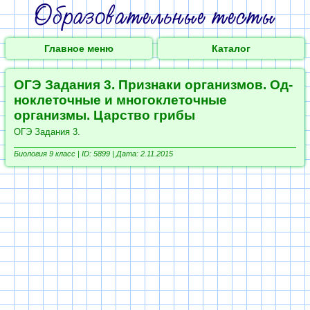
Главное меню
Каталог
ОГЭ Задания 3. При­зна­ки организмов. Од­
но­кле­точ­ные и мно­го­кле­точ­ные
организмы. Цар­ство грибы
ОГЭ Задания 3.
Биология 9 класс |
ID: 5899 | Дата: 2.11.2015