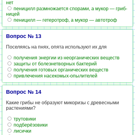
нет
пе­ни­цилл раз­мно­жа­ет­ся спо­ра­ми, а мукор — гриб­
ни­цей
пе­ни­цилл — ге­те­ро­троф, а мукор — ав­то­троф
Вопрос № 13
По­се­ля­ясь на пнях, опята ис­поль­зу­ют их для
по­лу­че­ния энер­гии из не­ор­га­ни­че­ских ве­ществ
за­щи­ты от бо­лез­не­твор­ных бак­те­рий
по­лу­че­ния го­то­вых ор­га­ни­че­ских ве­ществ
при­вле­че­ния на­се­ко­мых-опы­ли­те­лей
Вопрос № 14
Какие грибы не об­ра­зу­ют ми­ко­ри­зы с дре­вес­ны­ми
рас­те­ни­я­ми?
тру­то­ви­ки
под­берёзо­ви­ки
ли­сич­ки