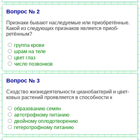
Вопрос № 2
При­зна­ки бы­ва­ют на­сле­ду­е­мые или при­об­ретённые.
Какой из сле­ду­ю­щих при­зна­ков яв­ля­ет­ся при­об­
ретённым?
груп­па крови
шрам на теле
цвет глаз
число по­звон­ков
Вопрос № 3
Сход­ство жиз­не­де­я­тель­но­сти ци­анобак­те­рий и цвет­
ко­вых рас­те­ний про­яв­ля­ет­ся в спо­соб­но­сти к
об­ра­зо­ва­нию семян
ав­то­троф­но­му пи­та­нию
двой­но­му опло­до­тво­ре­нию
ге­те­ро­троф­но­му пи­та­нию