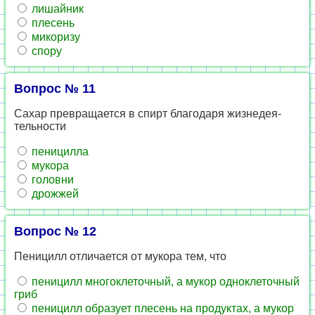
ли­шай­ник
пле­сень
ми­ко­ри­зу
спору
Вопрос № 11
Сахар пре­вра­ща­ет­ся в спирт бла­го­да­ря жиз­не­де­я­
тель­но­сти
пе­ни­цил­ла
му­ко­ра
го­лов­ни
дрож­жей
Вопрос № 12
Пе­ни­цилл от­ли­ча­ет­ся от му­ко­ра тем, что
пе­ни­цилл мно­го­кле­точ­ный, а мукор од­но­кле­точ­ный
гриб
пе­ни­цилл об­ра­зу­ет пле­сень на про­дук­тах, а мукор