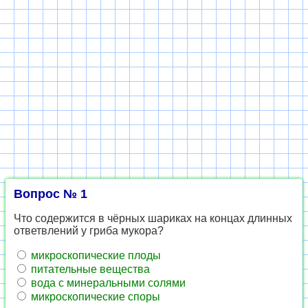
Вопрос № 1
Что со­дер­жит­ся в чёрных ша­ри­ках на кон­цах длин­ных
от­ветв­ле­ний у гриба му­ко­ра?
мик­ро­ско­пи­че­ские плоды
пи­та­тель­ные ве­ще­ства
вода с ми­не­раль­ны­ми со­ля­ми
мик­ро­ско­пи­че­ские споры