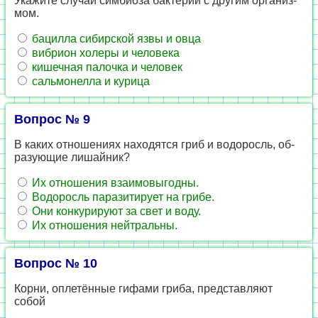
Ука­жи­те слу­чай сим­би­о­за бак­те­рии с дру­гим ор­га­низ­
мом.
ба­цил­ла си­бир­ской язвы и овца
виб­ри­он хо­ле­ры и че­ло­ве­ка
ки­шеч­ная па­лоч­ка и че­ло­век
саль­мо­нел­ла и ку­ри­ца
Вопрос № 9
В каких от­но­ше­ни­ях на­хо­дят­ся гриб и во­до­росль, об­
ра­зу­ю­щие ли­шай­ник?
Их от­но­ше­ния вза­и­мо­вы­год­ны.
Во­до­росль па­ра­зи­ти­ру­ет на грибе.
Они кон­ку­ри­ру­ют за свет и воду.
Их от­но­ше­ния ней­траль­ны.
Вопрос № 10
Корни, оплетённые ги­фа­ми гриба, пред­став­ля­ют
собой