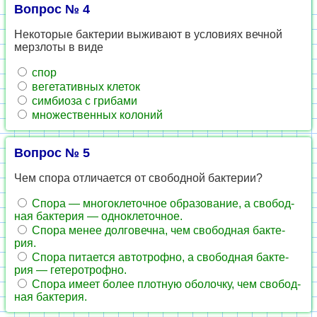
Вопрос № 4
Не­ко­то­рые бак­те­рии вы­жи­ва­ют в усло­ви­ях веч­ной
мерз­ло­ты в виде
спор
ве­ге­та­тив­ных кле­ток
сим­би­о­за с гри­ба­ми
мно­же­ствен­ных ко­ло­ний
Вопрос № 5
Чем спора от­ли­ча­ет­ся от сво­бод­ной бак­те­рии?
Спора — мно­го­кле­точ­ное об­ра­зо­ва­ние, а сво­бод­
ная бак­те­рия — од­но­кле­точ­ное.
Спора менее дол­го­веч­на, чем сво­бод­ная бак­те­
рия.
Спора пи­та­ет­ся ав­то­троф­но, а сво­бод­ная бак­те­
рия — ге­те­ро­троф­но.
Спора имеет более плот­ную обо­лоч­ку, чем сво­бод­
ная бак­те­рия.