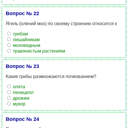
Вопрос № 22
Ягель (оле­ний мох) по сво­е­му стро­е­нию от­но­сит­ся к
гри­бам
ли­шай­ни­кам
мо­хо­вид­ным
тра­вя­ни­стым рас­те­ни­ям
Вопрос № 23
Какие грибы раз­мно­жа­ют­ся поч­ко­ва­ни­ем?
опята
пе­ни­цилл
дрож­жи
мукор
Вопрос № 24