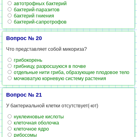
ав­то­троф­ных бак­те­рий
бак­те­рий-па­ра­зи­тов
бак­те­рий гни­е­ния
бак­те­рий-са­про­тро­фов
Вопрос № 20
Что пред­став­ля­ет собой ми­ко­ри­за?
гри­бо­ко­рень
гриб­ни­цу, раз­рос­шу­ю­ся в почве
от­дель­ные нити гриба, об­ра­зу­ю­щие пло­до­вое тело
моч­ко­ва­тую кор­не­вую си­сте­му рас­те­ния
Вопрос № 21
У бак­те­ри­аль­ной клет­ки от­сут­ству­ет(-ют)
нук­ле­и­но­вые кис­ло­ты
кле­точ­ная обо­лоч­ка
кле­точ­ное ядро
ри­бо­со­мы