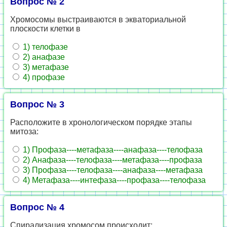
Вопрос № 2
Хромосомы выстраиваются в экваториальной
плоскости клетки в
1) телофазе
2) анафазе
3) метафазе
4) профазе
Вопрос № 3
Расположите в хронологическом порядке этапы
митоза:
1) Профаза----метафаза----анафаза----телофаза
2) Анафаза----телофаза----метафаза----профаза
3) Профаза----телофаза----анафаза----метафаза
4) Метафаза----интефаза----профаза----телофаза
Вопрос № 4
Спирализация хромосом происходит: