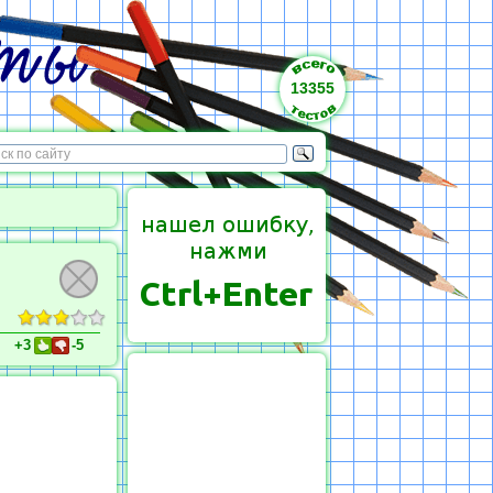
13355
+3
-5