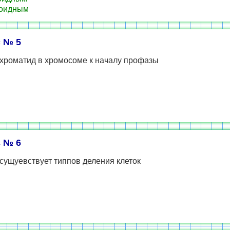
оидным
 № 5
 хроматид в хромосоме к началу профазы
 № 6
сущуевствует типпов деления клеток