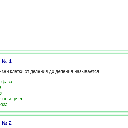
 № 1
зни клетки от деления до деления называется
рфаза
з
з
чный цикл
аза
 № 2