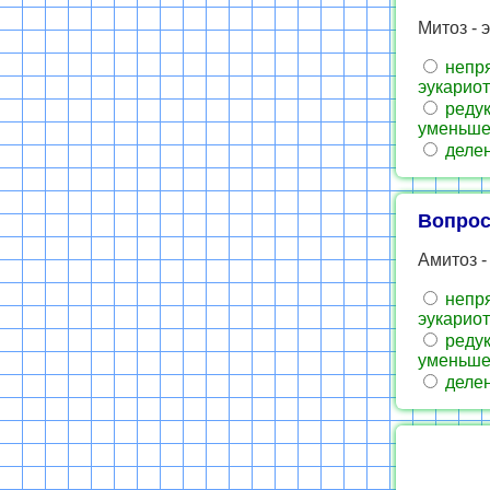
Митоз - 
непря
эукариот
редук
уменьше
делен
Вопрос
Амитоз -
непря
эукариот
редук
уменьше
делен