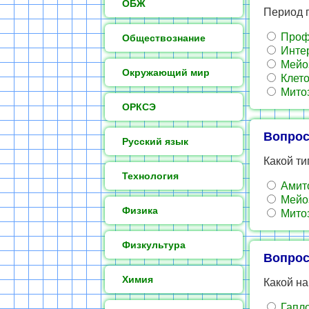
ОБЖ
Период п
Проф
Обществознание
Инте
Мейо
Окружающий мир
Клето
Мито
ОРКСЭ
Вопрос
Русский язык
Какой т
Технология
Амит
Мейо
Физика
Мито
Физкультура
Вопрос
Химия
Какой н
Гапл