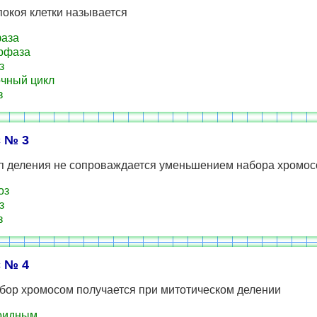
окоя клетки называется
аза
рфаза
з
чный цикл
з
 № 3
ип деления не сопроваждается уменьшением набора хромо
оз
з
з
 № 4
абор хромосом получается при митотическом делении
оидным