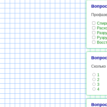
Вопрос
Профазе
Спири
Расхо
Разру
Рузру
Восст
Вопрос
Сколько 
1
2
3
4
Вопрос