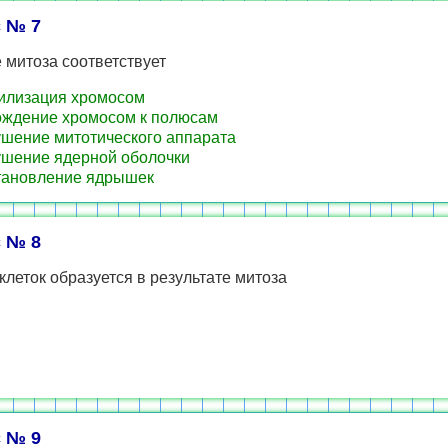
 № 7
 митоза соответствует
лизация хромосом
ждение хромосом к полюсам
шение митотического аппарата
шение ядерной оболочки
ановление ядрышек
 № 8
клеток образуется в результате митоза
 № 9