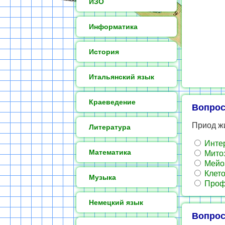
ИЗО
Информатика
История
Итальянский язык
Краеведение
Вопрос
Приод жи
Литература
Инте
Математика
Мито
Мейо
Клето
Музыка
Проф
Немецкий язык
Вопрос