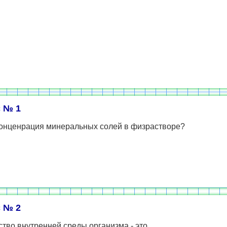
 № 1
конценрация минеральных солей в физрастворе?
 № 2
тво внутренней среды организма - это