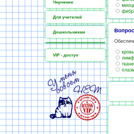
Черчение
миоц
фибр
Для учителей
Вопрос
Дошкольникам
Обеспечи
кров
VIP - доступ
лимф
ткане
плаз