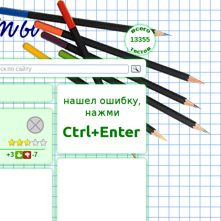
13355
+3
-7