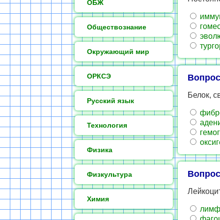
ОБЖ
имму
гомео
Обществознание
эвол
турго
Окружающий мир
ОРКСЭ
Вопрос
Белок, 
Русский язык
фибр
аден
Технология
гемог
оксиг
Физика
Вопрос
Физкультура
Лейкоци
Химия
лимф
фаго