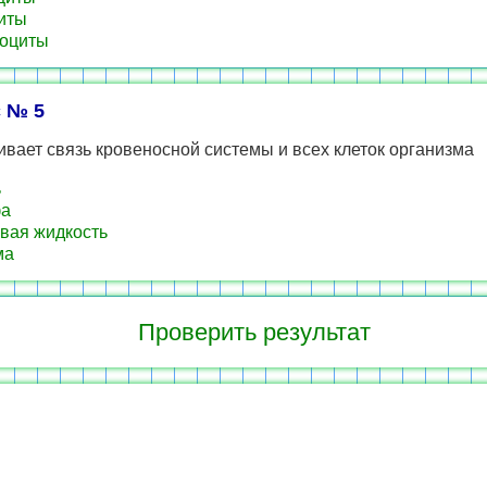
иты
оциты
 № 5
вает связь кровеносной системы и всех клеток организма
ь
а
вая жидкость
ма