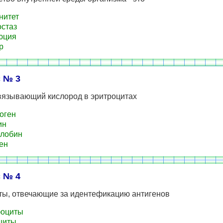
нитет
стаз
юция
р
 № 3
связывающий кислород в эритроцитах
оген
ин
лобин
ен
 № 4
ты, отвечающие за идентефикацию антигенов
оциты
циты